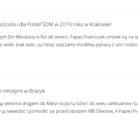
ościoła i dla Polski! ŚDM w 2016 roku w Krakowie!
ch Dni Młodzieży w Rio de Janeiro, Papież Franciszek umówił się na 
 wielki znak łaski i już teraz otaczamy modlitwą płynacą z serc rodzi
z młodymi w Brazylii
ą wieloma drogami do Maryi na Jasną Górę i do wielu sanktuariów rozs
y ją nawiedzić i pomodlić się przed obrazem MB Oliwskiej. A Papież Fr