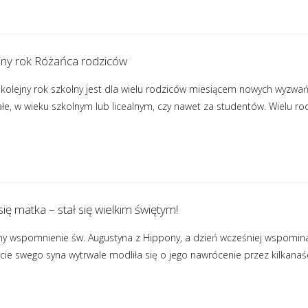
ejny rok Różańca rodziców
kolejny rok szkolny jest dla wielu rodziców miesiącem nowych wyzwań 
ałe, w wieku szkolnym lub licealnym, czy nawet za studentów. Wielu r
się matka – stał się wielkim świętym!
y wspomnienie św. Augustyna z Hippony, a dzień wcześniej wspomina
e swego syna wytrwale modliła się o jego nawrócenie przez kilkanaści