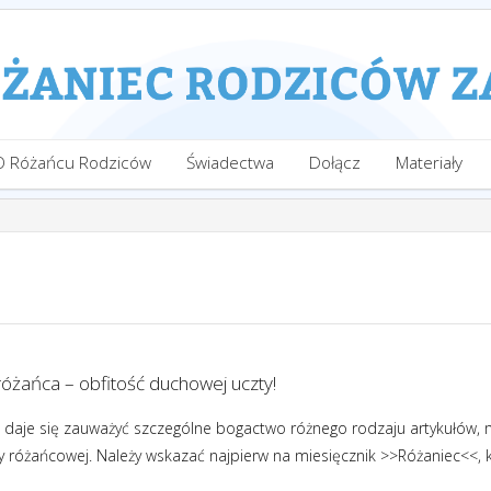
O Różańcu Rodziców
Świadectwa
Dołącz
Materiały
óżańca – obfitość duchowej uczty!
, daje się zauważyć szczególne bogactwo różnego rodzaju artykułów, m
 różańcowej. Należy wskazać najpierw na miesięcznik >>Różaniec<<, k