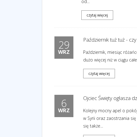
od...
czytaj więcej
Październik tuż tuż - c
29
WRZ
Październik, miesiąc różań
dużo więcej niż w ciągu cał
czytaj więcej
Ojciec Święty ogłasza dz
6
WRZ
Kolejny mocny apel o pokój
w Syrii oraz zaostrzania s
się także...