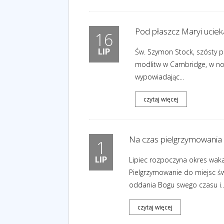
Pod płaszcz Maryi uciek
16
LIP
Św. Szymon Stock, szósty pr
modlitw w Cambridge, w noc
wypowiadając...
czytaj więcej
Na czas pielgrzymowania
1
LIP
Lipiec rozpoczyna okres waka
Pielgrzymowanie do miejsc św
oddania Bogu swego czasu i..
czytaj więcej