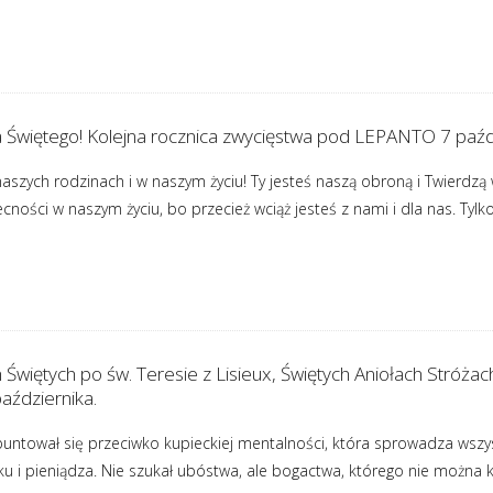
 Świętego! Kolejna rocznica zwycięstwa pod LEPANTO 7 paźdz
naszych rodzinach i w naszym życiu! Ty jesteś naszą obroną i Twierdzą
cności w naszym życiu, bo przecież wciąż jesteś z nami i dla nas. T
Świętych po św. Teresie z Lisieux, Świętych Aniołach Stróża
października.
buntował się przeciwko kupieckiej mentalności, która sprowadza wszyst
ysku i pieniądza. Nie szukał ubóstwa, ale bogactwa, którego nie można 