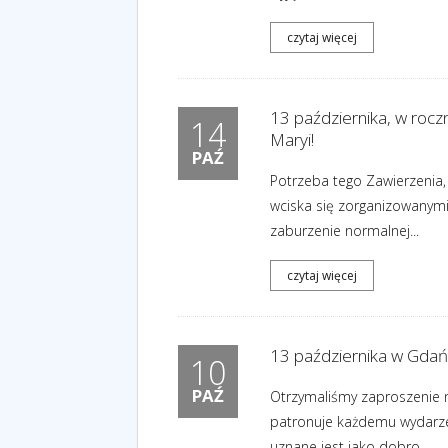
czytaj więcej
13 października, w rocz
14
Maryi!
PAŹ
Potrzeba tego Zawierzenia,
wciska się zorganizowanymi
zaburzenie normalnej...
czytaj więcej
13 października w Gdań
10
PAŹ
Otrzymaliśmy zaproszenie n
patronuje każdemu wydarzen
uznane jest jako dobro....