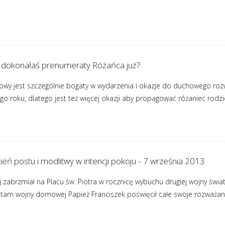
zy dokonałaś prenumeraty Różańca już?
cowy jest szczególnie bogaty w wydarzenia i okazje do duchowego roz
ego roku, dlatego jest też więcej okazji aby propagować różaniec rodzic
ień postu i modlitwy w intencji pokoju - 7 września 2013
 zabrzmiał na Placu św. Piotra w rocznicę wybuchu drugiej wojny świat
ię tam wojny domowej Papież Franciszek poświęcił całe swoje rozważan