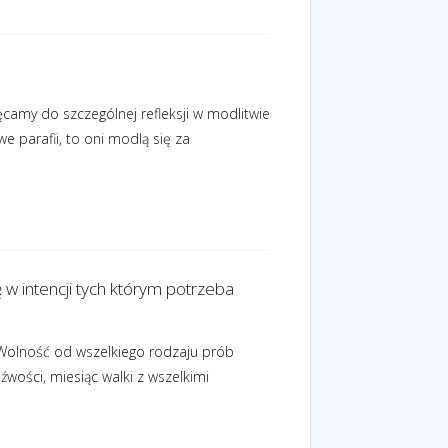
ęcamy do szczególnej refleksji w modlitwie
 parafii, to oni modlą się za
ę w intencji tych którym potrzeba
. Wolność od wszelkiego rodzaju prób
wości, miesiąc walki z wszelkimi