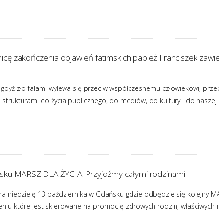
nicę zakończenia objawień fatimskich papież Franciszek zaw
 gdyż zło falami wylewa się przeciw współczesnemu człowiekowi, prze
 strukturami do życia publicznego, do mediów, do kultury i do naszej
sku MARSZ DLA ŻYCIA! Przyjdźmy całymi rodzinami!
a niedzielę 13 października w Gdańsku gdzie odbędzie się kolejny 
iu które jest skierowane na promocję zdrowych rodzin, właściwych rel