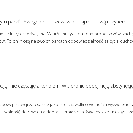
m parafii. Swego proboszcza wspieraj modlitwą i czynem!
enie liturgiczne św. Jana Marii Vianney’a , patrona proboszczów, zach
ów. To oni niosą na swoich barkach odpowiedzialność za życie duchowe
upuję i nie częstuję alkoholem. W sierpniu podejmuję abstynęcj
odowej tradycji zapisał się jako miesiąc walki o wolność i wyzwolenie
 i wolność do czynienia dobra. Sierpień przeżywamy jako miesiąc trzeź