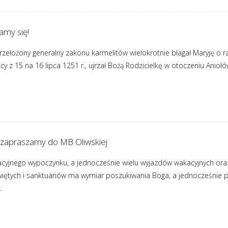
amy się!
zełożony generalny zakonu karmelitów wielokrotnie błagał Maryję o r
y z 15 na 16 lipca 1251 r., ujrzał Bożą Rodzicielkę w otoczeniu Anio
 zapraszamy do MB Oliwskiej
cyjnego wypoczynku, a jednocześnie wielu wyjazdów wakacyjnych oraz w
iętych i sanktuariów ma wymiar poszukiwania Boga, a jednocześnie pr
.