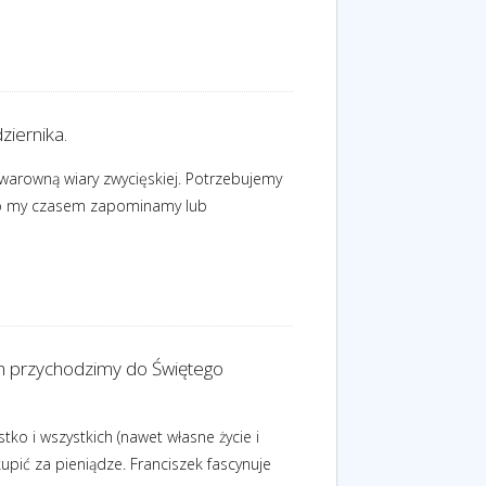
iernika.
 warowną wiary zwycięskiej. Potrzebujemy
ylko my czasem zapominamy lub
ch przychodzimy do Świętego
ko i wszystkich (nawet własne życie i
kupić za pieniądze. Franciszek fascynuje