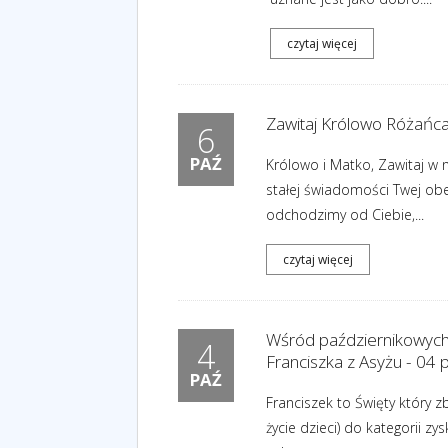
czytaj więcej
Zawitaj Królowo Różańca
6
PAŹ
Królowo i Matko, Zawitaj w 
stałej świadomości Twej obe
odchodzimy od Ciebie,...
czytaj więcej
Wśród październikowych 
4
Franciszka z Asyżu - 04 
PAŹ
Franciszek to Święty który z
życie dzieci) do kategorii z