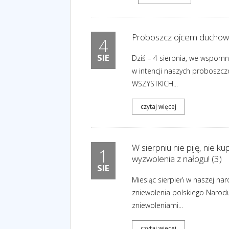
Proboszcz ojcem duchowy
4
SIE
Dziś – 4 sierpnia, we wspomni
w intencji naszych proboszcz
WSZYSTKICH...
czytaj więcej
W sierpniu nie piję, nie k
1
wyzwolenia z nałogu! (3)
SIE
Miesiąc sierpień w naszej nar
zniewolenia polskiego Narodu
zniewoleniami...
czytaj więcej