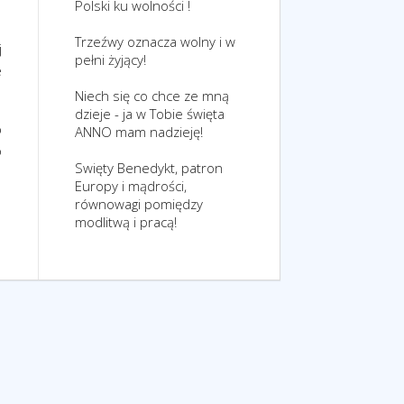
Polski ku wolności !
Trzeźwy oznacza wolny i w
j
pełni żyjący!
e
Niech się co chce ze mną
dzieje - ja w Tobie święta
b
ANNO mam nadzieję!
o
Swięty Benedykt, patron
Europy i mądrości,
równowagi pomiędzy
modlitwą i pracą!