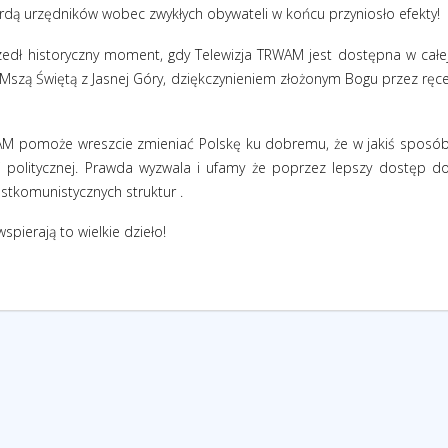
ardą urzędników wobec zwykłych obywateli w końcu przyniosło efekty!
edł historyczny moment, gdy Telewizja TRWAM jest dostępna w całe
o Mszą Świętą z Jasnej Góry, dziękczynieniem złożonym Bogu przez ręc
WAM pomoże wreszcie zmieniać Polskę ku dobremu, że w jakiś sposó
politycznej. Prawda wyzwala i ufamy że poprzez lepszy dostęp d
stkomunistycznych struktur .
spierają to wielkie dzieło!