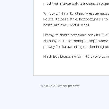
modlitwę, a także walki z arogancją i pog
W nocy z 14 na 15 lutego wreszcie nadsz
Polsce i to bezpłatnie. Rozpoczyna się t
naszej Królowej i Matki, Maryi.
Ufamy, że dobre przesłanie telewizji TR
złamany zostanie monopol poprawności 
prawdy Polska uwolni się od dominacji po
Niech Bóg błogosławi tym którzy tworzą i w
© 2001-2026 Różaniec Rodziców