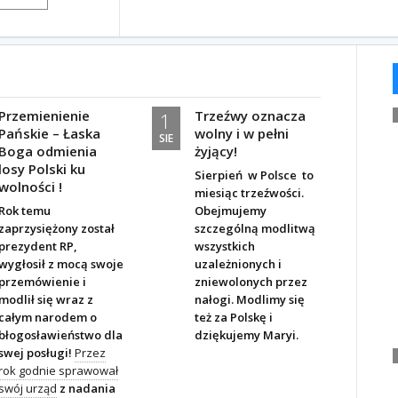
Przemienienie
Trzeźwy oznacza
1
Pańskie – Łaska
wolny i w pełni
SIE
Boga odmienia
żyjący!
losy Polski ku
Sierpień
w Polsce
to
wolności !
miesiąc trzeźwości.
Rok temu
Obejmujemy
zaprzysiężony został
szczególną modlitwą
prezydent RP,
wszystkich
wygłosił z mocą swoje
uzależnionych i
przemówienie i
zniewolonych przez
modlił się wraz z
nałogi. Modlimy się
całym narodem o
też za Polskę i
błogosławieństwo dla
dziękujemy Maryi.
swej posługi!
Przez
rok godnie sprawował
swój urząd
z nadania