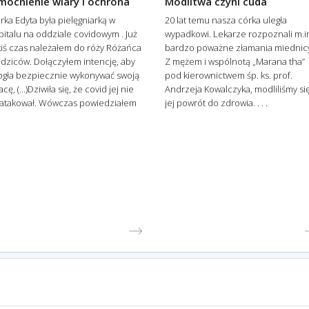
mocnienie wiary i ochrona
Modlitwa czyni cuda
rka Edyta była pielęgniarką w
20 lat temu nasza córka uległa
pitalu na oddziale covidowym . Już
wypadkowi. Lekarze rozpoznali m.i
kiś czas należałem do róży Różańca
bardzo poważne złamania miednic
dziców. Dołączyłem intencję, aby
Z mężem i wspólnotą „Marana tha”
gła bezpiecznie wykonywać swoją
pod kierownictwem śp. ks. prof.
cę, (...)Dziwiła się, że covid jej nie
Andrzeja Kowalczyka, modliliśmy si
atakował. Wówczas powiedziałem
jej powrót do zdrowia. . . .