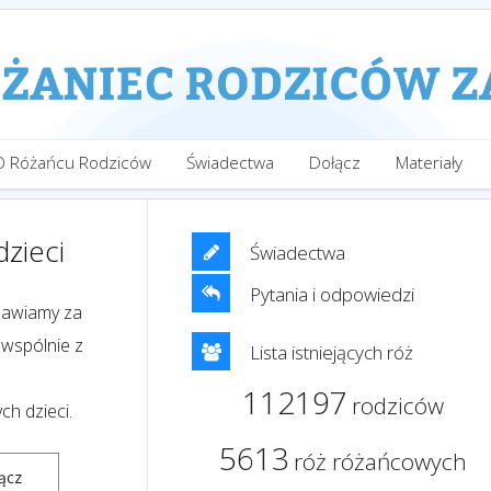
O Różańcu Rodziców
Świadectwa
Dołącz
Materiały
zieci
Świadectwa
Pytania i odpowiedzi
mawiamy za
 wspólnie z
Lista istniejących róż
112197
rodziców
ch dzieci.
5613
róż różańcowych
ącz