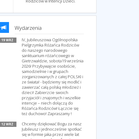
Rodziców w Intencji Dzieci.
Wydarzenia
IV, Jubileuszowa Ogólnopolska
19 WRZ
Pielgrzymka Różańca Rodziców
do naszego narodowego
sanktuarium różańcowego w
Gietrzwałdzie, sobota19 września
2026! Przybywajcie osobiście,
samodzielnie i w grupach
zorganizowanych z całej POLSKI i
ze świata! - będziemy się modlić i
zawierzać całą polską młodzież i
dzieci! Zabierzcie swoich
przyjaciół i znajomych i wszelkie
intencje – niech dołączą do
Różańca Rodziców! Łączcie się
też duchowo! Zapraszamy !
Chcemy dziękować Bogu za nasz
12 WRZ
Jubileusz i jednocześnie spotkać
się w formie jaka przez wiele lat