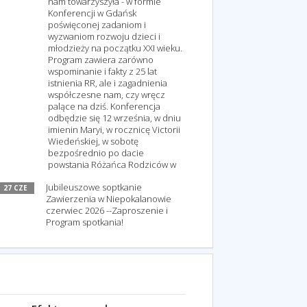
nam towarzyszyła - w formie
Konferencji w Gdańsk
poświęconej zadaniom i
wyzwaniom rozwoju dzieci i
młodzieży na początku XXI wieku.
Program zawiera zarówno
wspominanie i fakty z 25 lat
istnienia RR, ale i zagadnienia
współczesne nam, czy wręcz
palące na dziś. Konferencja
odbędzie się 12 września, w dniu
imienin Maryi, w rocznicę Victorii
Wiedeńskiej, w sobotę
bezpośrednio po dacie
powstania Różańca Rodziców w
Jubileuszowe soptkanie
27 CZE
Zawierzenia w Niepokalanowie
czerwiec 2026 --Zaproszenie i
Program spotkania!