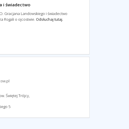
a i świadectwo
 O. Gracjana Landowskiego i świadectwo
a Rogali o ojcostwie.
Odsłuchaj tutaj.
cow.pl
w. Świętej Trójcy,
iego 5