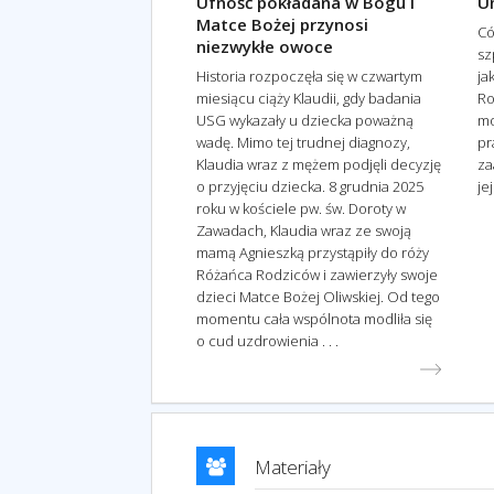
Ufność pokładana w Bogu i
U
Matce Bożej przynosi
Có
niezwykłe owoce
sz
Historia rozpoczęła się w czwartym
ja
miesiącu ciąży Klaudii, gdy badania
Ro
USG wykazały u dziecka poważną
mo
wadę. Mimo tej trudnej diagnozy,
pra
Klaudia wraz z mężem podjęli decyzję
za
o przyjęciu dziecka. 8 grudnia 2025
jej
roku w kościele pw. św. Doroty w
Zawadach, Klaudia wraz ze swoją
mamą Agnieszką przystąpiły do róży
Różańca Rodziców i zawierzyły swoje
dzieci Matce Bożej Oliwskiej. Od tego
momentu cała wspólnota modliła się
o cud uzdrowienia . . .
Materiały