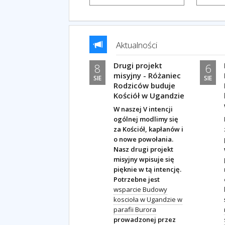
Aktualności
Drugi projekt
8
6
misyjny - Różaniec
SIE
SIE
Rodziców buduje
Kościół w Ugandzie
W naszej V intencji
ogólnej modlimy się
za Kościół, kapłanów i
o nowe powołania.
Nasz drugi projekt
misyjny wpisuje się
pięknie w tą intencję.
Potrzebne jest
wsparcie Budowy
koscioła w Ugandzie w
parafii Burora
prowadzonej przez