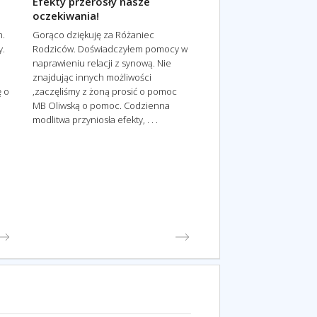
Efekty przerosły nasze
oczekiwania!
n.
Gorąco dziękuję za Różaniec
y.
Rodziców. Doświadczyłem pomocy w
naprawieniu relacji z synową. Nie
znajdując innych możliwości
ę o
,zaczęliśmy z żoną prosić o pomoc
MB Oliwską o pomoc. Codzienna
modlitwa przyniosła efekty, . . .