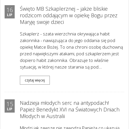
Święto MB Szkaplerznej – jakże bliskie
16
rodzicom oddającym w opiekę Bogu przez
LIP
Maryję swoje dzieci
Szkaplerz - szata wierzchnia okrywająca habit
zakonnika - nawiązująca do jego oddania się pod
opiekę Matce Bożej. To ona chroni osobę duchowną
przed największymi atakami, pod szkaplerzem jest
dopiero habit zakonnika. Obrazuje to właśnie
sytuację, w której nasze starania są pod...
czytaj więcej
Nadzieja młodych serc na antypodach!
15
Papież Benedykt XVI na Światowych Dniach
LIP
Młodych w Australii
Młodzi jak zawsze nie zawodzą Papieża co ukazują