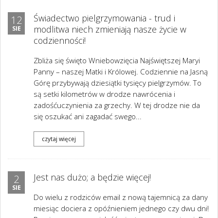
Świadectwo pielgrzymowania - trud i
12
modlitwa niech zmieniają nasze życie w
SIE
codzienności!
Zbliża się święto Wniebowzięcia Najświętszej Maryi
Panny – naszej Matki i Królowej. Codziennie na Jasną
Górę przybywają dziesiątki tysięcy pielgrzymów. To
są setki kilometrów w drodze nawrócenia i
zadośćuczynienia za grzechy. W tej drodze nie da
się oszukać ani zagadać swego...
czytaj więcej
Jest nas dużo; a będzie więcej!
2
SIE
Do wielu z rodziców email z nową tajemnicą za dany
miesiąc dociera z opóźnieniem jednego czy dwu dni!