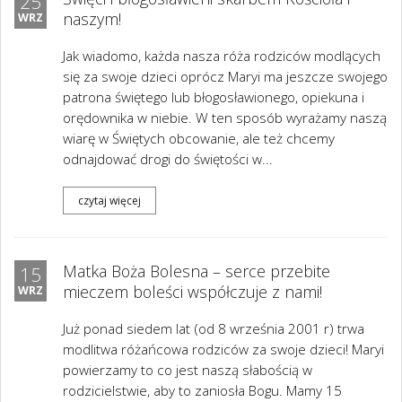
25
naszym!
WRZ
Jak wiadomo, każda nasza róża rodziców modlących
się za swoje dzieci oprócz Maryi ma jeszcze swojego
patrona świętego lub błogosławionego, opiekuna i
orędownika w niebie. W ten sposób wyrażamy naszą
wiarę w Świętych obcowanie, ale też chcemy
odnajdować drogi do świętości w...
czytaj więcej
Matka Boża Bolesna – serce przebite
15
mieczem boleści współczuje z nami!
WRZ
Już ponad siedem lat (od 8 września 2001 r) trwa
modlitwa różańcowa rodziców za swoje dzieci! Maryi
powierzamy to co jest naszą słabością w
rodzicielstwie, aby to zaniosła Bogu. Mamy 15