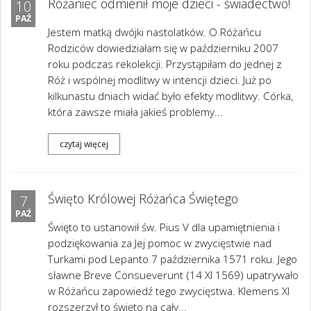
Różaniec odmienił moje dzieci - świadectwo!
10
PAŹ
Jestem matką dwójki nastolatków. O Różańcu
Rodziców dowiedziałam się w październiku 2007
roku podczas rekolekcji. Przystąpiłam do jednej z
Róż i wspólnej modlitwy w intencji dzieci. Już po
kilkunastu dniach widać było efekty modlitwy. Córka,
która zawsze miała jakieś problemy...
czytaj więcej
Święto Królowej Różańca Świętego
7
PAŹ
Święto to ustanowił św. Pius V dla upamiętnienia i
podziękowania za Jej pomoc w zwycięstwie nad
Turkami pod Lepanto 7 października 1571 roku. Jego
sławne Breve Consueverunt (14 XI 1569) upatrywało
w Różańcu zapowiedź tego zwycięstwa. Klemens XI
rozszerzył to święto na cały...