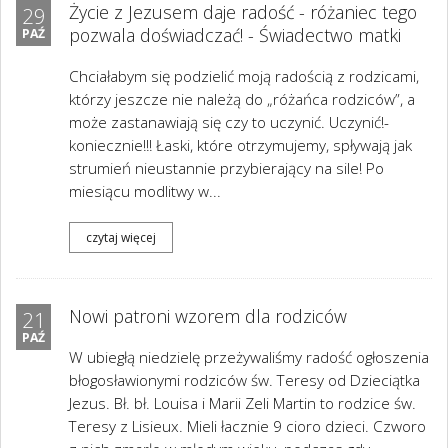
Życie z Jezusem daje radość - różaniec tego
29
pozwala doświadczać! - Świadectwo matki
PAŹ
Chciałabym się podzielić moją radością z rodzicami,
którzy jeszcze nie należą do „różańca rodziców”, a
może zastanawiają się czy to uczynić. Uczynić!-
koniecznie!!! Łaski, które otrzymujemy, spływają jak
strumień nieustannie przybierający na sile! Po
miesiącu modlitwy w...
czytaj więcej
Nowi patroni wzorem dla rodziców
21
PAŹ
W ubiegłą niedzielę przeżywaliśmy radość ogłoszenia
błogosławionymi rodziców św. Teresy od Dzieciątka
Jezus. Bł. bł. Louisa i Marii Zeli Martin to rodzice św.
Teresy z Lisieux. Mieli łacznie 9 cioro dzieci. Czworo