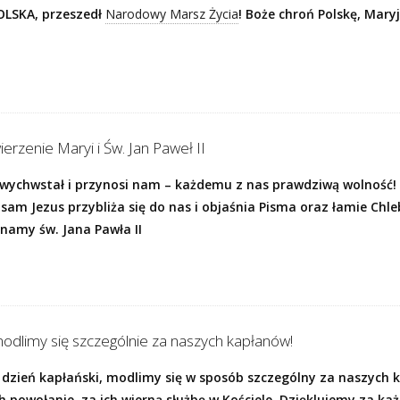
OLSKA, przeszedł
Narodowy Marsz Życia
! Boże chroń Polskę, Mary
rzenie Maryi i Św. Jan Paweł II
artwychwstał i przynosi nam – każdemu z nas prawdziwą wolność!
 sam Jezus przybliża się do nas i objaśnia Pisma oraz łamie Chle
inamy św. Jana Pawła II
modlimy się szczególnie za naszych kapłanów!
- dzień kapłański, modlimy się w sposób szczególny za naszych
h powołanie, za ich wierną służbę w Kościele. Dzięklujemy za ka