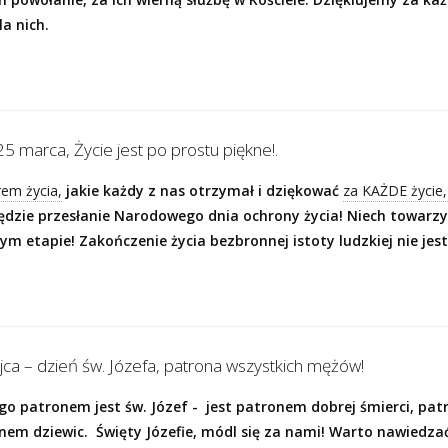
la nich.
25 marca, Życie jest po prostu piękne!.
rem życia,
jakie każdy z nas otrzymał i dziękować
za KAŻDE życie,
ędzie przesłanie Narodowego dnia ochrony życia! Niech towar
m etapie! Zakończenie życia bezbronnej istoty ludzkiej nie jes
ca – dzień św. Józefa, patrona wszystkich mężów!
go patronem jest św. Józef -
jest patronem dobrej śmierci, pat
nem dziewic.
Święty Józefie, módl się za nami! Warto nawiedzać