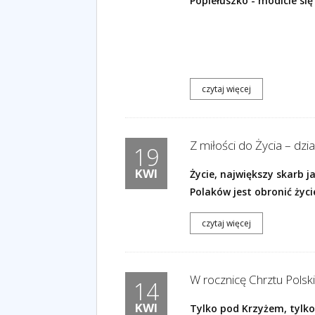
Popiełuszko - módlcie si
czytaj więcej
Z miłości do Życia – dzi
19
KWI
Życie, największy skarb j
Polaków jest obronić życie
czytaj więcej
W rocznicę Chrztu Polsk
14
KWI
Tylko pod Krzyżem, tylko