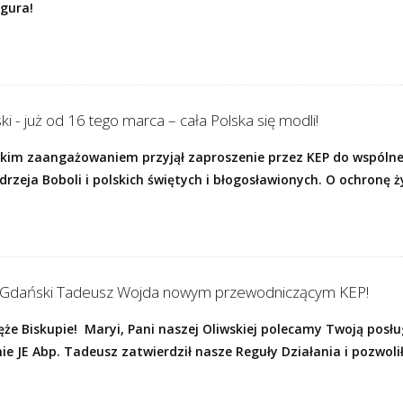
igura!
i - już od 16 tego marca – cała Polska się modli!
lkim zaangażowaniem przyjął zaproszenie przez KEP do wspóln
zeja Boboli i polskich świętych i błogosławionych. O ochronę 
a Gdański Tadeusz Wojda nowym przewodniczącym KEP!
ęże Biskupie! Maryi, Pani naszej Oliwskiej polecamy Twoją posługę
 JE Abp. Tadeusz zatwierdził nasze Reguły Działania i pozwolił