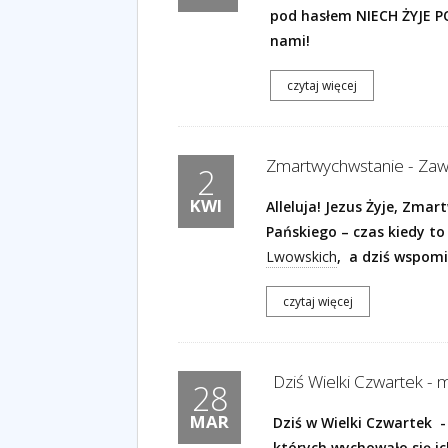
pod hasłem NIECH ŻYJE P
nami!
czytaj więcej
Zmartwychwstanie - Zawie
2
KWI
Alleluja! Jezus Żyje, Zm
Pańskiego – czas kiedy to
Lwowskich
, a dziś wspom
czytaj więcej
Dziś Wielki Czwartek - 
28
MAR
Dziś w Wielki Czwartek 
których wychowało się ic