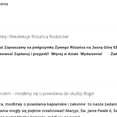
zenia
mkę i Rekolekcje Różańca Rodziców!
ała! Zapraszamy na pielgrzymkę Żywego Różańca na Jasną Górę 0
czerwca! Zaplanuj i przyjedź! Więcej w dziale Wydarzenia!
Zam
rzem – modlimy się o powołania do służby Bogu!
a, modlitwy o powołania kapłańskie i zakonne to nasze zadanie
nia mogły się pięknie zrealizować! Maryjo, Św. Janie Pawle II, Św