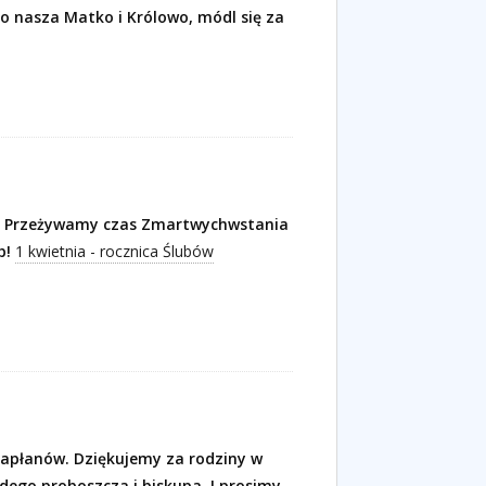
jo nasza Matko i Królowo, módl się za
Przeżywamy czas Zmartwychwstania
b!
1 kwietnia - rocznica Ślubów
 kapłanów. Dziękujemy za rodziny w
żdego proboszcza i biskupa. I prosimy