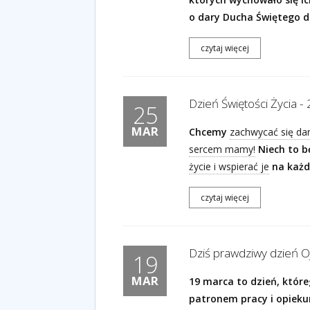
o dary Ducha Świętego d
czytaj więcej
Dzień Świętości Życia - 
25
MAR
Chcemy
zachwycać się da
sercem mamy!
Niech to b
życie i wspierać je
na każdy
czytaj więcej
Dziś prawdziwy dzień Oj
19
MAR
19 marca to dzień, które
patronem pracy i opieku