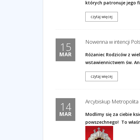
których patronuje jego f
czytaj więcej
Nowenna w intencji Polsk
15
MAR
Różaniec Rodziców z wie
wstawiennictwem św. Andr
czytaj więcej
Arcybiskup Metropolit
14
MAR
Modlimy się za ciebie ksi
powszechnego! To właśnie