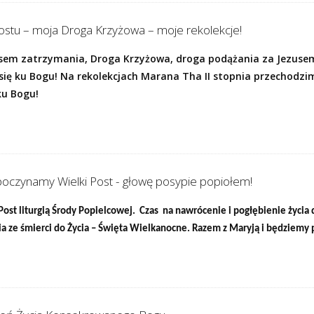
Postu – moja Droga Krzyżowa – moje rekolekcje!
asem zatrzymania, Droga Krzyżowa, droga podążania za Jezuse
się ku Bogu! Na rekolekcjach Marana Tha II stopnia przechodzi
ku Bogu!
poczynamy Wielki Post - głowę posypie popiołem!
Post liturgią Środy Popielcowej. Czas na nawrócenie i pogłębienie życi
cia ze śmierci do Życia – Święta Wielkanocne. Razem z Maryją i będziemy 