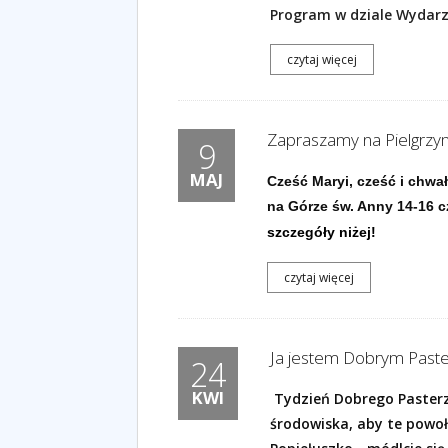
Program w dziale Wydar
czytaj więcej
Zapraszamy na Pielgrzy
9
MAJ
Cześć Maryi, cześć i chw
na Górze św. Anny 14-16 
szczegóły niżej!
czytaj więcej
Ja jestem Dobrym Paste
24
KWI
Tydzień Dobrego Pasterz
środowiska, aby te powoła