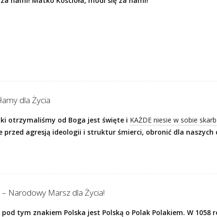
ę za nami! Matko Kościoła, módl się za nami!
ałamy dla Życia
aki otrzymaliśmy od Boga jest święte i
KAŻDE niesie w sobie skarb
 przed agresją ideologii i struktur śmierci, obronić dla naszych d
i – Narodowy Marsz dla Życia!
 pod tym znakiem Polska jest Polską o Polak Polakiem. W 1058 r