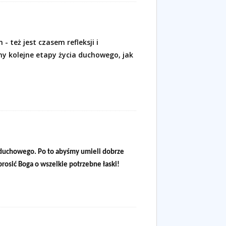
m
- też jest czasem refleksji i
my kolejne etapy życia duchowego, jak
a duchowego. Po to abyśmy umieli dobrze
prosić Boga o wszelkie potrzebne łaski!