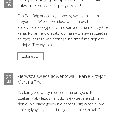
28
zakwitnie kiedy Pan przybędzie!
LIS
Oto Pan Bóg przyjdzie, z rzeszą świętych k'nam
przybędzie, Wielka światłość w dzień ów będzie!
Roraty zapraszają do formowania ducha na przyjście
Pana. Poranne kroki taty lub mamy z małymi dziećmi
za rękę, jeszcze w ciemności bo dzień ma dopiero
nadejść. Ten wysiłek...
czytaj więcej
Pierwsza świeca adwentowa – Panie Przyjdź!
27
Marana Tha!
LIS
Czekamy z otwartym sercem na przyjście Pana.
Czekamy aby Jezus narodził się w Betlejemskim
żłobie. Ale biada gdyby nie narodził się w tobie i we
mnie, gdybyśmy czekali na Jezusa a nie szukali Go