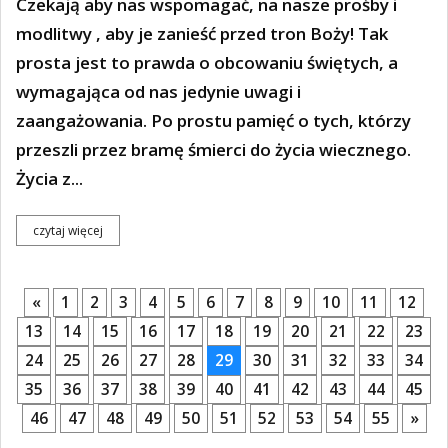
Czekają aby nas wspomagać, na nasze prośby i
modlitwy , aby je zanieść przed tron Boży! Tak
prosta jest to prawda o obcowaniu świętych, a
wymagająca od nas jedynie uwagi i
zaangażowania. Po prostu pamięć o tych, którzy
przeszli przez bramę śmierci do życia wiecznego.
Życia z...
czytaj więcej
«
1
2
3
4
5
6
7
8
9
10
11
12
13
14
15
16
17
18
19
20
21
22
23
24
25
26
27
28
29
30
31
32
33
34
35
36
37
38
39
40
41
42
43
44
45
46
47
48
49
50
51
52
53
54
55
»