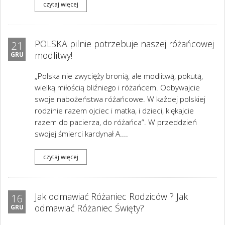
czytaj więcej
POLSKA pilnie potrzebuje naszej różańcowej
21
modlitwy!
GRU
„Polska nie zwycięży bronią, ale modlitwą, pokutą,
wielką miłością bliźniego i różańcem. Odbywajcie
swoje nabożeństwa różańcowe. W każdej polskiej
rodzinie razem ojciec i matka, i dzieci, klękajcie
razem do pacierza, do różańca”. W przeddzień
swojej śmierci kardynał A....
czytaj więcej
Jak odmawiać Różaniec Rodziców ? Jak
16
odmawiać Różaniec Święty?
GRU