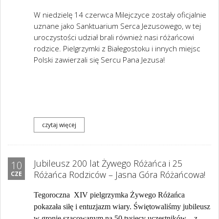
W niedzielę 14 czerwca Milejczyce zostały oficjalnie
uznane jako Sanktuarium Serca Jezusowego, w tej
uroczystości udział brali również nasi różańcowi
rodzice. Pielgrzymki z Białegostoku i innych miejsc
Polski zawierzali się Sercu Pana Jezusa!
czytaj więcej
Jubileusz 200 lat Żywego Różańca i 25
10
Różańca Rodziców – Jasna Góra Różańcowa!
CZE
Tegoroczna XIV pielgrzymka Żywego Różańca
pokazała siłę i entuzjazm wiary. Świętowaliśmy jubileusz
w gronie szacowanym na 50 tysięcy uczestników – z