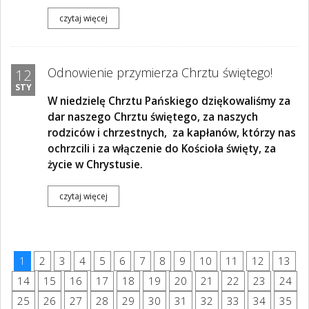
czytaj więcej
Odnowienie przymierza Chrztu świętego!
12
STY
W niedzielę Chrztu Pańskiego dziękowaliśmy za
dar naszego Chrztu świętego, za naszych
rodziców i chrzestnych,
za kapłanów, którzy nas
ochrzcili i za włączenie do Kościoła święty, za
życie w Chrystusie.
czytaj więcej
1
2
3
4
5
6
7
8
9
10
11
12
13
14
15
16
17
18
19
20
21
22
23
24
25
26
27
28
29
30
31
32
33
34
35