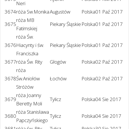
Neri
3674
róża Sw.Monika
Augustów
Polska
01 Paź 2017
róża MB
3675
Piekary Śląskie
Polska
01 Paź 2017
Fatimskiej
róża Św.
3676
Hiacynty i św.
Piekary Śląskie
Polska
01 Paź 2017
Franciszka
3677
róża Św. Rity
Głogów
Polska
02 Paź 2017
róża
3678
Św.Aniołów
Łochów
Polska
02 Paź 2017
Stróżów
róża Joanny
3679
Tylicz
Polska
04 Sie 2017
Beretty Moli
róża Stanisława
3680
Tylicz
Polska
04 Sie 2017
Papczyńskiego
3681
róża św. Rity
Tylicz
Polska
30 Sie 2017