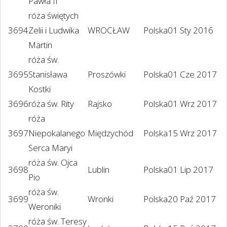
Pawła II
róża świętych
3694
Zelii i Ludwika
WROCŁAW
Polska
01 Sty 2016
Martin
róża św.
3695
Stanisława
Proszówki
Polska
01 Cze 2017
Kostki
3696
róża św. Rity
Rajsko
Polska
01 Wrz 2017
róża
3697
Niepokalanego
Międzychód
Polska
15 Wrz 2017
Serca Maryi
róża św. Ojca
3698
Lublin
Polska
01 Lip 2017
Pio
róża św.
3699
Wronki
Polska
20 Paź 2017
Weroniki
róża św. Teresy