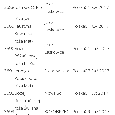
Jelcz-
3688
róża sw. O. Pio
Polska
01 Kwi 2017
Laskowice
róża św
Jelcz-
3689
Faustyna
Polska
01 Kwi 2017
Laskowice
Kowalska
róża Matki
Jelcz-
3690
Bożej
Polska
01 Paź 2017
Laskowice
Różańcowej
róża Bł. Ks.
3691
Jerzego
Stara Iwiczna
Polska
07 Paź 2017
Popiełuszko
róża Matki
3692
Bożej
Nowa Sól
Polska
01 Lut 2017
Rokitniańskiej
róża Św.Jana
3693
KOŁOBRZEG
Polska
09 Paź 2017