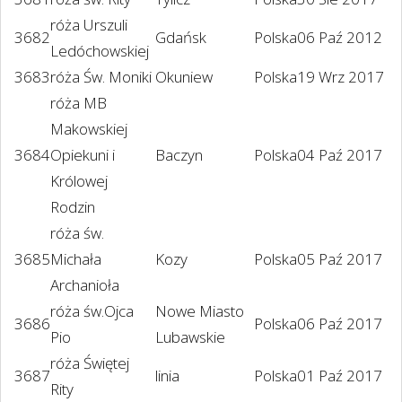
róża Urszuli
3682
Gdańsk
Polska
06 Paź 2012
Ledóchowskiej
3683
róża Św. Moniki
Okuniew
Polska
19 Wrz 2017
róża MB
Makowskiej
3684
Opiekuni i
Baczyn
Polska
04 Paź 2017
Królowej
Rodzin
róża św.
3685
Michała
Kozy
Polska
05 Paź 2017
Archanioła
róża św.Ojca
Nowe Miasto
3686
Polska
06 Paź 2017
Pio
Lubawskie
róża Świętej
3687
linia
Polska
01 Paź 2017
Rity