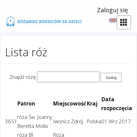
Zaloguj się
Lista róż
Znajdź różę
Data
Patron
Miejscowość
Kraj
rozpoczęcia
róża Św. Joanny
3651
Iwonicz Zdrój
Polska
01 Wrz 2017
Beretta Molla
róża Bł.
Róża