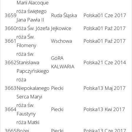
Marii Alacoque
róża świętego
3659
Ruda Śląska
Polska
01 Cze 2017
Jana Pawła II
3660
róża Św. Józefa
Jejkowice
Polska
01 Paź 2017
róża Św.
3661
Wschowa
Polska
01 Paź 2017
Filomeny
róża św.
GóRA
3662
Stanisława
Polska
21 Cze 2014
KALWARIA
Papczyńskiego
róża
3663
Niepokalanego
Piecki
Polska
13 Maj 2017
Serca Maryi
róża św.
3664
Piecki
Polska
13 Kwi 2017
Faustyny
róża Matki
3665
Bożej
Piecki
Polska
13 Cze 2017