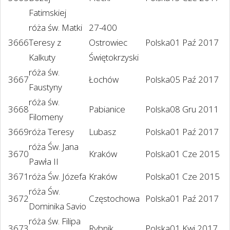
Fatimskiej
róża św. Matki
27-400
3666
Teresy z
Ostrowiec
Polska
01 Paź 2017
Kalkuty
Świętokrzyski
róża św.
3667
Łochów
Polska
05 Paź 2017
Faustyny
róża św.
3668
Pabianice
Polska
08 Gru 2011
Filomeny
3669
róża Teresy
Lubasz
Polska
01 Paź 2017
róża Św. Jana
3670
Kraków
Polska
01 Cze 2015
Pawła II
3671
róża Św. Józefa
Kraków
Polska
01 Cze 2015
róża Św.
3672
Częstochowa
Polska
01 Paź 2017
Dominika Savio
róża św. Filipa
3673
Rybnik
Polska
01 Kwi 2017