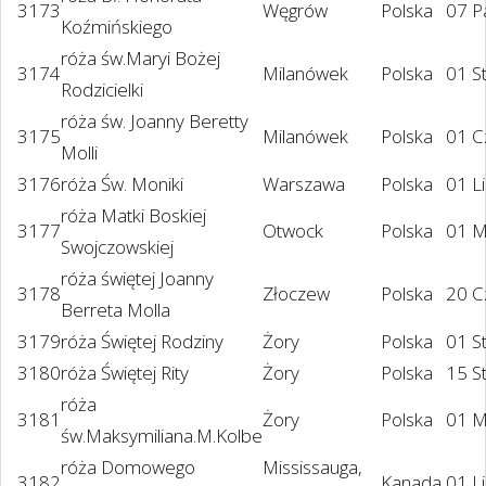
3173
Węgrów
Polska
07 P
Koźmińskiego
róża św.Maryi Bożej
3174
Milanówek
Polska
01 S
Rodzicielki
róża św. Joanny Beretty
3175
Milanówek
Polska
01 C
Molli
3176
róża Św. Moniki
Warszawa
Polska
01 L
róża Matki Boskiej
3177
Otwock
Polska
01 M
Swojczowskiej
róża świętej Joanny
3178
Złoczew
Polska
20 C
Berreta Molla
3179
róża Świętej Rodziny
Żory
Polska
01 S
3180
róża Świętej Rity
Żory
Polska
15 S
róża
3181
Żory
Polska
01 M
św.Maksymiliana.M.Kolbe
róża Domowego
Mississauga,
3182
Kanada
01 L