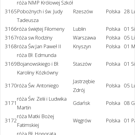
róża NMP Królowej Szkół
3165
Pobożnych i św. Judy
Rzeszów
Polska
28 L
Tadeusza
3166
róża świętej Filomeny
Lublin
Polska
01 S
3167
róża sw.Rodziny
Warszawa
Polska
05 L
3168
róża Św.Jan Paweł II
Knyszyn
Polska
01 M
róża Bł. Edmunda
3169
Bojanowskiego i Bł.
Staszów
Polska
01 S
Karoliny Kózkówny
Jastrzębie
3170
róża Św. Antoniego
Polska
05 L
Zdrój
róża Św. Zelii i Ludwika
3171
Gdańsk
Polska
08 G
Martin
róża Matki Bożej
3172
Węgrów
Polska
01 P
Fatimskiej
róża Bł. Honorata