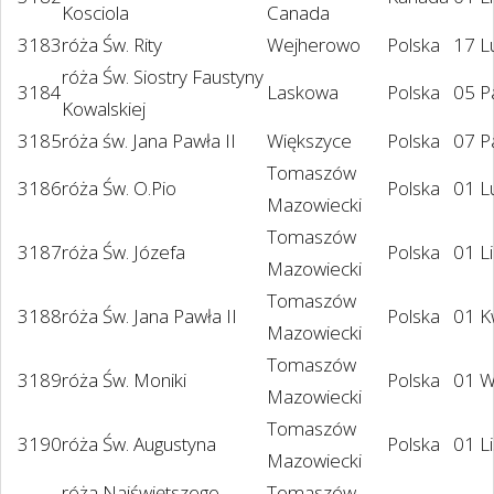
Kosciola
Canada
3183
róża Św. Rity
Wejherowo
Polska
17 L
róża Św. Siostry Faustyny
3184
Laskowa
Polska
05 P
Kowalskiej
3185
róża św. Jana Pawła II
Większyce
Polska
07 P
Tomaszów
3186
róża Św. O.Pio
Polska
01 L
Mazowiecki
Tomaszów
3187
róża Św. Józefa
Polska
01 L
Mazowiecki
Tomaszów
3188
róża Św. Jana Pawła II
Polska
01 K
Mazowiecki
Tomaszów
3189
róża Św. Moniki
Polska
01 W
Mazowiecki
Tomaszów
3190
róża Św. Augustyna
Polska
01 L
Mazowiecki
róża Najświętszego
Tomaszów