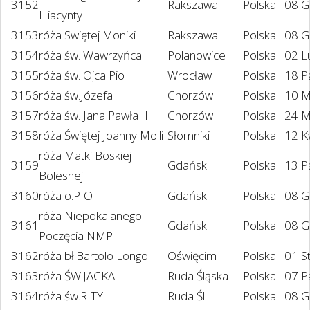
3152
Rakszawa
Polska
08 G
Hiacynty
3153
róża Swiętej Moniki
Rakszawa
Polska
08 G
3154
róża św. Wawrzyńca
Polanowice
Polska
02 L
3155
róża św. Ojca Pio
Wrocław
Polska
18 P
3156
róża św.Józefa
Chorzów
Polska
10 M
3157
róża św. Jana Pawła II
Chorzów
Polska
24 M
3158
róża Świętej Joanny Molli
Słomniki
Polska
12 K
róża Matki Boskiej
3159
Gdańsk
Polska
13 P
Bolesnej
3160
róża o.PIO
Gdańsk
Polska
08 G
róża Niepokalanego
3161
Gdańsk
Polska
08 G
Poczęcia NMP
3162
róża bł.Bartolo Longo
Oświęcim
Polska
01 S
3163
róża ŚW.JACKA
Ruda Śląska
Polska
07 P
3164
róża św.RITY
Ruda Śl.
Polska
08 G