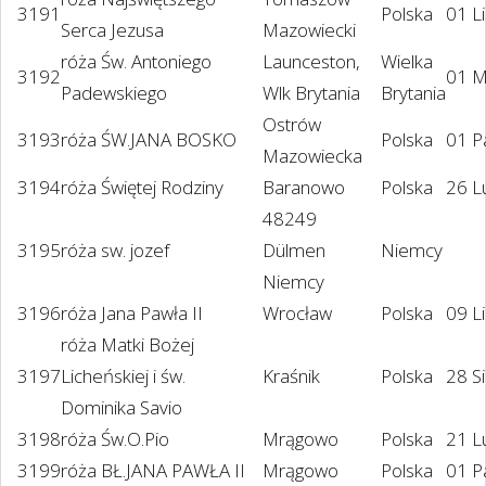
3191
Polska
01 L
Serca Jezusa
Mazowiecki
róża Św. Antoniego
Launceston,
Wielka
3192
01 M
Padewskiego
Wlk Brytania
Brytania
Ostrów
3193
róża ŚW.JANA BOSKO
Polska
01 P
Mazowiecka
3194
róża Świętej Rodziny
Baranowo
Polska
26 L
48249
3195
róża sw. jozef
Dülmen
Niemcy
Niemcy
3196
róża Jana Pawła II
Wrocław
Polska
09 L
róża Matki Bożej
3197
Licheńskiej i św.
Kraśnik
Polska
28 S
Dominika Savio
3198
róża Św.O.Pio
Mrągowo
Polska
21 L
3199
róża BŁ.JANA PAWŁA II
Mrągowo
Polska
01 P