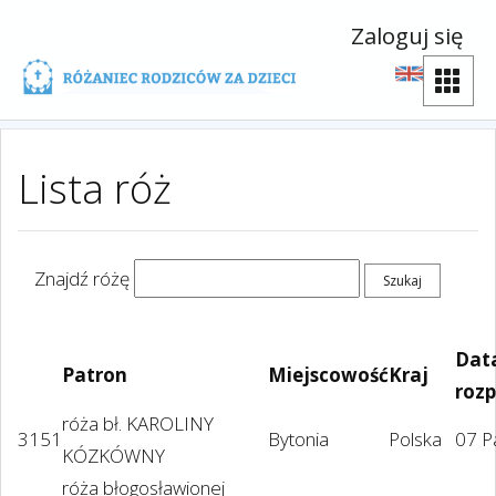
Zaloguj się
Lista róż
Znajdź różę
Dat
Patron
Miejscowość
Kraj
rozp
róża bł. KAROLINY
3151
Bytonia
Polska
07 P
KÓZKÓWNY
róża błogosławionej