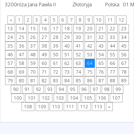
3200
róża Jana Pawła II
Złotoryja
Polska
01 M
«
1
2
3
4
5
6
7
8
9
10
11
12
13
14
15
16
17
18
19
20
21
22
23
24
25
26
27
28
29
30
31
32
33
34
35
36
37
38
39
40
41
42
43
44
45
46
47
48
49
50
51
52
53
54
55
56
57
58
59
60
61
62
63
64
65
66
67
68
69
70
71
72
73
74
75
76
77
78
79
80
81
82
83
84
85
86
87
88
89
90
91
92
93
94
95
96
97
98
99
100
101
102
103
104
105
106
107
108
109
110
111
112
113
»