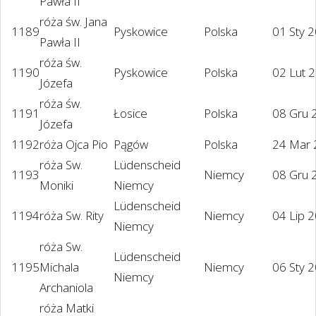
Pawła II
róża św. Jana
1189
Pyskowice
Polska
01 Sty 
Pawła II
róża św.
1190
Pyskowice
Polska
02 Lut 
Józefa
róża św.
1191
Łosice
Polska
08 Gru 
Józefa
1192
róża Ojca Pio
Pągów
Polska
24 Mar
róża Sw.
Lüdenscheid
1193
Niemcy
08 Gru 
Moniki
Niemcy
Lüdenscheid
1194
róża Sw. Rity
Niemcy
04 Lip 
Niemcy
róża Sw.
Lüdenscheid
1195
Michala
Niemcy
06 Sty 
Niemcy
Archaniola
róża Matki