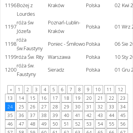
1196
Bożej z
Kraków
Polska
02 Kwi 
Lourdes
róża św
Poznań-Lublin-
1197
Polska
01 Wrz 
Józefa
Kraków
róża
1198
Poniec - Śmiłowo
Polska
06 Sie 
św.Faustyny
1199
róża Św. Rity
Warszawa
Polska
10 Sty 
róża św.
1200
Sieradz
Polska
01 Gru 
Faustyny
«
1
2
3
4
5
6
7
8
9
10
11
12
13
14
15
16
17
18
19
20
21
22
23
24
25
26
27
28
29
30
31
32
33
34
35
36
37
38
39
40
41
42
43
44
45
46
47
48
49
50
51
52
53
54
55
56
57
58
59
60
61
62
63
64
65
66
67