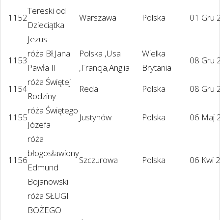
Tereski od
1152
Warszawa
Polska
01 Gru 
Dzieciątka
Jezus
róża Bł.Jana
Polska ,Usa
Wielka
1153
08 Gru 
Pawła II
,Francja,Anglia
Brytania
róża Świętej
1154
Reda
Polska
08 Gru 
Rodziny
róża Świętego
1155
Justynów
Polska
06 Maj 
Józefa
róża
błogosławiony
1156
Szczurowa
Polska
06 Kwi 
Edmund
Bojanowski
róża SŁUGI
BOŻEGO