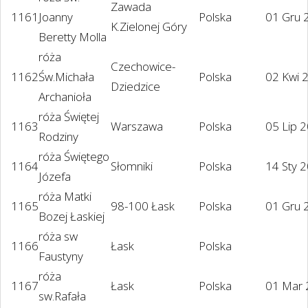
Zawada
1161
Joanny
Polska
01 Gru 
K.Zielonej Góry
Beretty Molla
róża
Czechowice-
1162
Św.Michała
Polska
02 Kwi 
Dziedzice
Archanioła
róża Świętej
1163
Warszawa
Polska
05 Lip 
Rodziny
róża Świętego
1164
Słomniki
Polska
14 Sty 
Józefa
róża Matki
1165
98-100 Łask
Polska
01 Gru 
Bozej Łaskiej
róża sw
1166
Łask
Polska
Faustyny
róża
1167
Łask
Polska
01 Mar
sw.Rafała