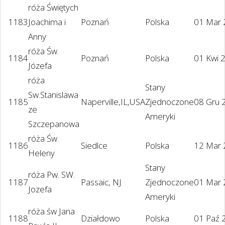
róża Świętych
1183
Joachima i
Poznań
Polska
01 Mar
Anny
róża Św.
1184
Poznań
Polska
01 Kwi 
Józefa
róża
Stany
Sw.Stanislawa
1185
Naperville,IL,USA
Zjednoczone
08 Gru 
ze
Ameryki
Szczepanowa
róża Św.
1186
Siedlce
Polska
12 Mar
Heleny
Stany
róża Pw. SW.
1187
Passaic, NJ
Zjednoczone
01 Mar
Jozefa
Ameryki
róża św Jana
1188
Działdowo
Polska
01 Paź 