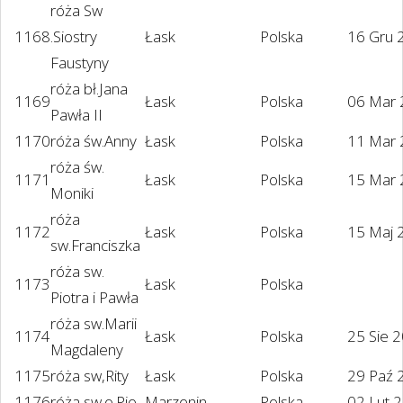
róża Sw
1168
.Siostry
Łask
Polska
16 Gru 
Faustyny
róża bł.Jana
1169
Łask
Polska
06 Mar
Pawła II
1170
róża św.Anny
Łask
Polska
11 Mar
róża św.
1171
Łask
Polska
15 Mar
Moniki
róża
1172
Łask
Polska
15 Maj 
sw.Franciszka
róża sw.
1173
Łask
Polska
Piotra i Pawła
róża sw.Marii
1174
Łask
Polska
25 Sie 
Magdaleny
1175
róża sw,Rity
Łask
Polska
29 Paź 
1176
róża sw.o.Pio
Marzenin
Polska
02 Lut 