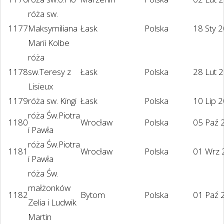
róża sw.
1177
Maksymiliana
Łask
Polska
18 Sty 
Marii Kolbe
róża
1178
sw.Teresy z
Łask
Polska
28 Lut 
Lisieux
1179
róża sw. Kingi
Łask
Polska
10 Lip 
róża Św.Piotra
1180
Wrocław
Polska
05 Paź 
i Pawła
róża Św.Piotra
1181
Wrocław
Polska
01 Wrz 
i Pawła
róża Św.
małżonków
1182
Bytom
Polska
01 Paź 
Zelia i Ludwik
Martin