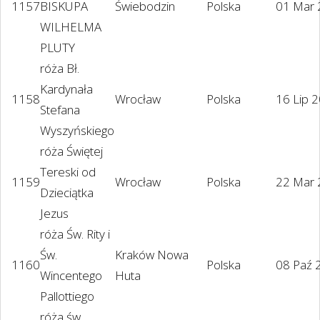
1157
BISKUPA
Świebodzin
Polska
01 Mar
WILHELMA
PLUTY
róża Bł.
Kardynała
1158
Wrocław
Polska
16 Lip 
Stefana
Wyszyńskiego
róża Świętej
Tereski od
1159
Wrocław
Polska
22 Mar
Dzieciątka
Jezus
róża Św. Rity i
Św.
Kraków Nowa
1160
Polska
08 Paź 
Wincentego
Huta
Pallottiego
róża św.