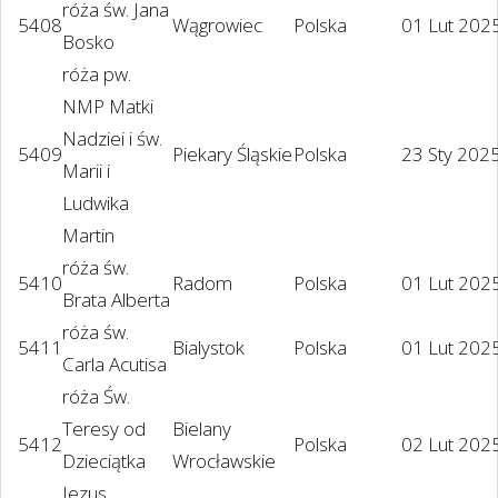
róża św. Jana
5408
Wągrowiec
Polska
01 Lut 202
Bosko
róża pw.
NMP Matki
Nadziei i św.
5409
Piekary Śląskie
Polska
23 Sty 202
Marii i
Ludwika
Martin
róża św.
5410
Radom
Polska
01 Lut 202
Brata Alberta
róża św.
5411
Bialystok
Polska
01 Lut 202
Carla Acutisa
róża Św.
Teresy od
Bielany
5412
Polska
02 Lut 202
Dzieciątka
Wrocławskie
Jezus