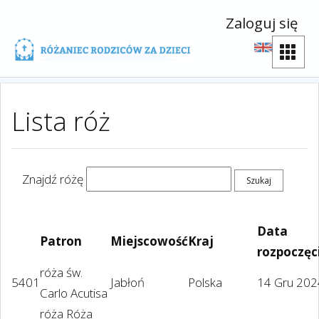
Zaloguj się
Lista róż
Znajdź różę
Data
Patron
Miejscowość
Kraj
rozpoczęc
róża św.
5401
Jabłoń
Polska
14 Gru 202
Carlo Acutisa
róża Róża