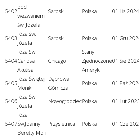
pod
5402
Sarbsk
Polska
01 Lis 202
wezwaniem
św. Józefa
róża św.
5403
Sarbsk
Polska
01 Gru 202
Józefa
róża Sw.
Stany
5404
Carlosa
Chicago
Zjednoczone
01 Sie 202
Akutisa
Ameryki
róża Świętej
Dąbrowa
5405
Polska
01 Paź 202
Moniki
Górnicza
róża Św.
5406
Nowogrodziec
Polska
01 Lut 202
Józefa
róża
5407
Św.Joanny
Przysietnica
Polska
01 Cze 20
Beretty Molli