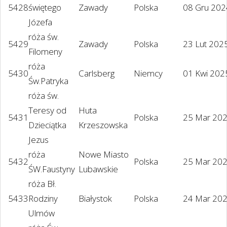
5428
świętego
Zawady
Polska
08 Gru 202
Józefa
róża św.
5429
Zawady
Polska
23 Lut 202
Filomeny
róża
5430
Carlsberg
Niemcy
01 Kwi 202
Św.Patryka
róża św.
Teresy od
Huta
5431
Polska
25 Mar 20
Dzieciątka
Krzeszowska
Jezus
róża
Nowe Miasto
5432
Polska
25 Mar 20
ŚW.Faustyny
Lubawskie
róża Bł.
5433
Rodziny
Białystok
Polska
24 Mar 20
Ulmów