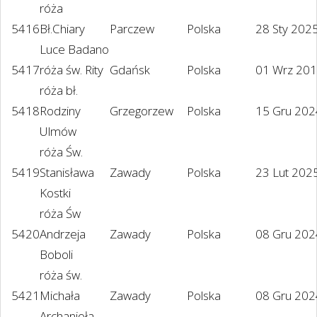
róża
5416
Bł.Chiary
Parczew
Polska
28 Sty 202
Luce Badano
5417
róża św. Rity
Gdańsk
Polska
01 Wrz 20
róża bł.
5418
Rodziny
Grzegorzew
Polska
15 Gru 202
Ulmów
róża Św.
5419
Stanisława
Zawady
Polska
23 Lut 202
Kostki
róża Św
5420
Andrzeja
Zawady
Polska
08 Gru 202
Boboli
róża św.
5421
Michała
Zawady
Polska
08 Gru 202
Archanioła