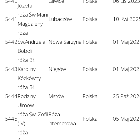
5440
Gliwice
Polska
06 Lis 202
Józefa
róża Św.Marii
5441
Lubaczów
Polska
10 Kwi 202
Magdaleny
róża
5442
Św.Andrzeja
Nowa Sarzyna
Polska
01 Maj 202
Boboli
róża Bł.
5443
Karoliny
Niegów
Polska
01 Maj 202
Kózkówny
róża Bł.
5444
Rodziny
Mstów
Polska
25 Paź 202
Ulmów
róża Św. Zofii
Róża
5445
Polska
05 Maj 202
(IV)
internetowa
róża