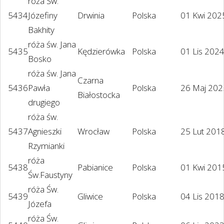
róża Św.
5434
Józefiny
Drwinia
Polska
01 Kwi 202
Bakhity
róża św. Jana
5435
Kędzierówka
Polska
01 Lis 202
Bosko
róża św. Jana
Czarna
5436
Pawła
Polska
26 Maj 202
Białostocka
drugiego
róża św.
5437
Agnieszki
Wrocław
Polska
25 Lut 201
Rzymianki
róża
5438
Pabianice
Polska
01 Kwi 201
Św.Faustyny
róża Św.
5439
Gliwice
Polska
04 Lis 201
Józefa
róża Św.