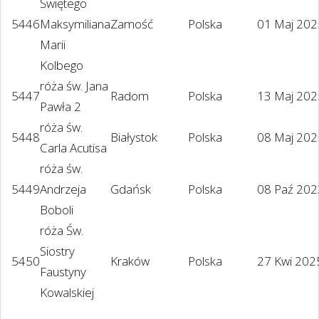
Świętego
5446
Maksymiliana
Zamość
Polska
01 Maj 202
Marii
Kolbego
róża św. Jana
5447
Radom
Polska
13 Maj 202
Pawła 2
róża św.
5448
Białystok
Polska
08 Maj 202
Carla Acutisa
róża św.
5449
Andrzeja
Gdańsk
Polska
08 Paź 202
Boboli
róża Św.
Siostry
5450
Kraków
Polska
27 Kwi 202
Faustyny
Kowalskiej