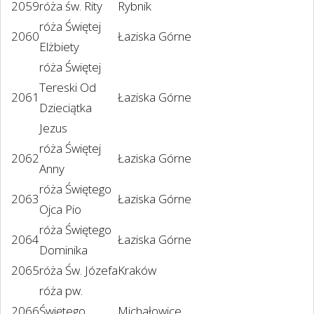
2059
róża św. Rity
Rybnik
róża Świętej
2060
Łaziska Górne
Elżbiety
róża Świętej
Tereski Od
2061
Łaziska Górne
Dzieciątka
Jezus
róża Świętej
2062
Łaziska Górne
Anny
róża Świętego
2063
Łaziska Górne
Ojca Pio
róża Świętego
2064
Łaziska Górne
Dominika
2065
róża Św. Józefa
Kraków
róża pw.
2066
Świętego
Michałowice