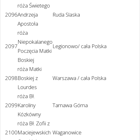
róża Świetego
2096
Andrzeja
Ruda Slaska
Apostoła
róża
Niepokalanego
2097
Legionowo/ cała Polska
Poczęcia Matki
Boskiej
róża Matki
2098
Boskiej z
Warszawa / cała Polska
Lourdes
róża Bł.
2099
Karoliny
Tarnawa Górna
Kózkówny
róża Bł. Zofii z
2100
Maciejewskich
Waganowice