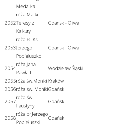
Medalika
róża Matki
2052
Teresy z
Gdansk - Oliwa
Kalkuty
róża Bl. Ks.
2053
Jerzego
Gdansk - Oliwa
Popieluszko
róża Jana
2054
Wodzisław Śląski
Pawła II
2055
róża św.Moniki
Kraków
2056
róża św. Moniki
Gdańsk
róża św.
2057
Gdańsk
Faustyny
róża bł Jerzego
2058
Gdańsk
Popiełuszki