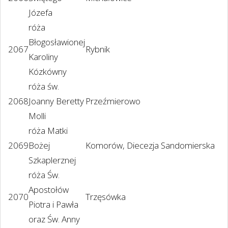
Józefa
róża
Błogosławionej
2067
Rybnik
Karoliny
Kózkówny
róża św.
2068
Joanny Beretty
Przeźmierowo
Molli
róża Matki
2069
Bożej
Komorów, Diecezja Sandomierska
Szkaplerznej
róża Św.
Apostołów
2070
Trzęsówka
Piotra i Pawła
oraz Św. Anny