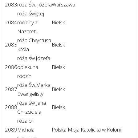
2083
róża Św. Józefa
Warszawa
róża świętej
2084
rodziny z
Bielsk
Nazaretu
róża Chrystusa
2085
Bielsk
Króla
róża św.Józefa
2086
opiekuna
Bielsk
rodzin
róża Św.Marka
2087
Bielsk
Ewangelisty
róża św Jana
2088
Bielsk
Chrzciciela
róża bl.
2089
Michala
Polska Misja Katolicka w Kolonii