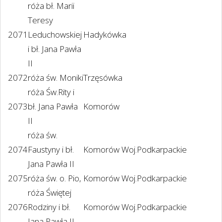
róża bł. Marii
Teresy
2071
Leduchowskiej
Hadykówka
i bł. Jana Pawła
II
2072
róża św. Moniki
Trzęsówka
róża Św.Rity i
2073
bł. Jana Pawła
Komorów
II
róża św.
2074
Faustyny i bł.
Komorów Woj.Podkarpackie
Jana Pawła II
2075
róża św. o. Pio,
Komorów Woj.Podkarpackie
róża Świętej
2076
Rodziny i bł.
Komorów Woj.Podkarpackie
Jana Pawła II