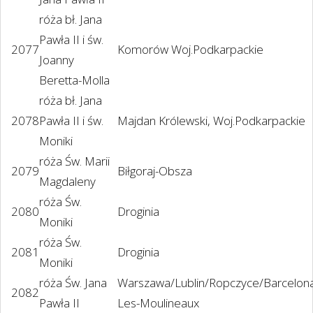
róża bł. Jana
Pawła II i św.
2077
Komorów Woj.Podkarpackie
Joanny
Beretta-Molla
róża bł. Jana
2078
Pawła II i św.
Majdan Królewski, Woj.Podkarpackie
Moniki
róża Św. Marii
2079
Biłgoraj-Obsza
Magdaleny
róża Św.
2080
Droginia
Moniki
róża Św.
2081
Droginia
Moniki
róża Św. Jana
Warszawa/Lublin/Ropczyce/Barcelona
2082
Pawła II
Les-Moulineaux