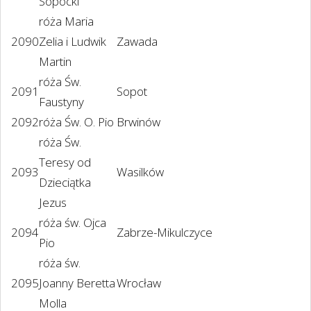
Sopocki
róża Maria
2090
Zelia i Ludwik
Zawada
Martin
róża Św.
2091
Sopot
Faustyny
2092
róża Św. O. Pio
Brwinów
róża Św.
Teresy od
2093
Wasilków
Dzieciątka
Jezus
róża św. Ojca
2094
Zabrze-Mikulczyce
Pio
róża św.
2095
Joanny Beretta
Wrocław
Molla