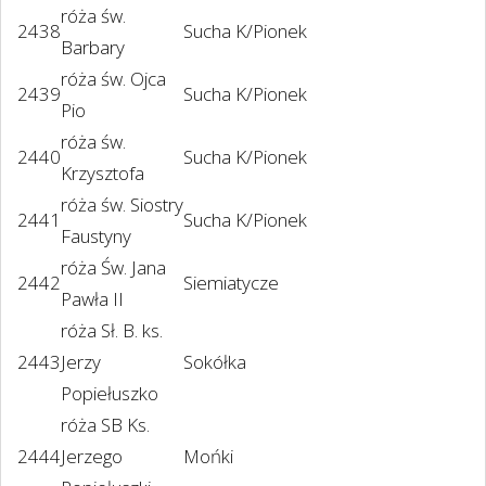
róża św.
2438
Sucha K/Pionek
Barbary
róża św. Ojca
2439
Sucha K/Pionek
Pio
róża św.
2440
Sucha K/Pionek
Krzysztofa
róża św. Siostry
2441
Sucha K/Pionek
Faustyny
róża Św. Jana
2442
Siemiatycze
Pawła II
róża Sł. B. ks.
2443
Jerzy
Sokółka
Popiełuszko
róża SB Ks.
2444
Jerzego
Mońki