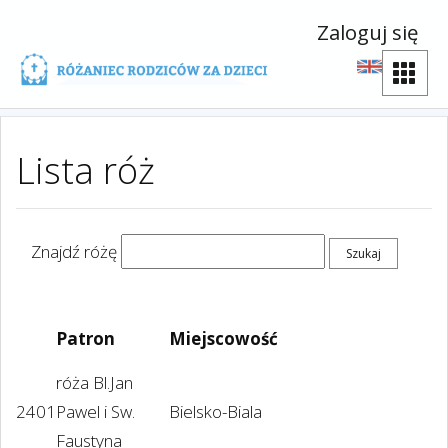
Zaloguj się
Lista róż
Znajdź różę
Patron
Miejscowość
róża Bl.Jan
2401
Pawel i Sw.
Bielsko-Biala
Faustyna