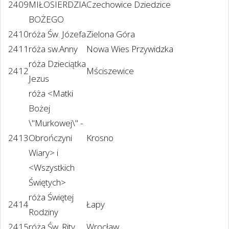
2409
MIŁOSIERDZIA
Czechowice Dziedzice
BOŻEGO
2410
róża Św. Józefa
Zielona Góra
2411
róża sw.Anny
Nowa Wies Przywidzka
róża Dzieciątka
2412
Mściszewice
Jezus
róża <Matki
Bożej
\"Murkowej\" -
2413
Obrończyni
Krosno
Wiary> i
<Wszystkich
Świętych>
róża Świętej
2414
Łapy
Rodziny
2415
róża Św. Rity
Wrocław