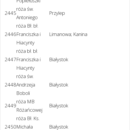
Popiełuszki
róża św.
2445
Przylep
Antoniego
róża Bł. bł.
2446
Franciszka i
Limanowa; Kanina
Hiacynty
róża bł. bł.
2447
Franciszka i
Białystok
Hiacynty
róża św.
2448
Andrzeja
Białystok
Boboli
róża MB
2449
Białystok
Różańcowej
róża Bł. Ks.
2450
Michała
Białystok