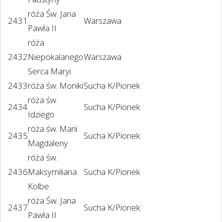
róża Św. Jana
2431
Warszawa
Pawła II
róża
2432
Niepokalanego
Warszawa
Serca Maryi
2433
róża św. Moniki
Sucha K/Pionek
róża św.
2434
Sucha K/Pionek
Idziego
róża św. Marii
2435
Sucha K/Pionek
Magdaleny
róża św.
2436
Maksymiliana
Sucha K/Pionek
Kolbe
róża Św. Jana
2437
Sucha K/Pionek
Pawła II