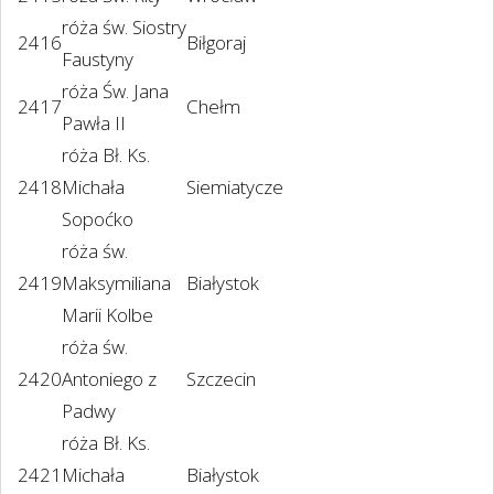
róża św. Siostry
2416
Biłgoraj
Faustyny
róża Św. Jana
2417
Chełm
Pawła II
róża Bł. Ks.
2418
Michała
Siemiatycze
Sopoćko
róża św.
2419
Maksymiliana
Białystok
Marii Kolbe
róża św.
2420
Antoniego z
Szczecin
Padwy
róża Bł. Ks.
2421
Michała
Białystok