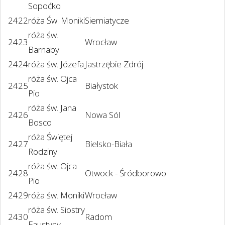
Sopoćko
2422
róża Św. Moniki
Siemiatycze
róża św.
2423
Wrocław
Barnaby
2424
róża św. Józefa
Jastrzębie Zdrój
róża św. Ojca
2425
Białystok
Pio
róża św. Jana
2426
Nowa Sól
Bosco
róża Świętej
2427
Bielsko-Biała
Rodziny
róża św. Ojca
2428
Otwock - Śródborowo
Pio
2429
róża św. Moniki
Wrocław
róża św. Siostry
2430
Radom
Faustyny