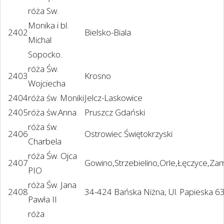
róża Sw.
Monika i bl.
2402
Bielsko-Biala
Michal
Sopocko.
róża Św.
2403
Krosno
Wojciecha
2404
róża św. Moniki
Jelcz-Laskowice
2405
róża św.Anna
Pruszcz Gdański
róża św.
2406
Ostrowiec Świętokrzyski
Charbela
róża Św. Ojca
2407
Gowino,Strzebielino,Orle,Łęczyce,Z
PIO
róża Św. Jana
2408
34-424 Bańska Niżna, Ul. Papieska 6
Pawła II
róża