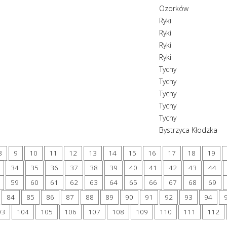
Ozorków
Ryki
Ryki
Ryki
Ryki
Tychy
Tychy
Tychy
Tychy
Tychy
Bystrzyca Kłodzka
8
9
10
11
12
13
14
15
16
17
18
19
34
35
36
37
38
39
40
41
42
43
44
59
60
61
62
63
64
65
66
67
68
69
84
85
86
87
88
89
90
91
92
93
94
03
104
105
106
107
108
109
110
111
112