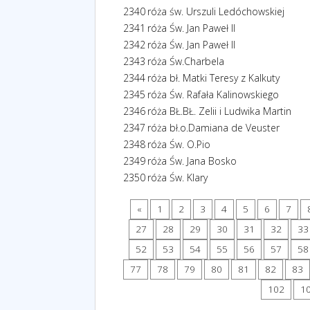
2340
róża św. Urszuli Ledóchowskiej
2341
róża Św. Jan Paweł II
2342
róża Św. Jan Paweł II
2343
róża Św.Charbela
2344
róża bł. Matki Teresy z Kalkuty
2345
róża Św. Rafała Kalinowskiego
2346
róża BŁ.BŁ. Zelii i Ludwika Martin
2347
róża bł.o.Damiana de Veuster
2348
róża Św. O.Pio
2349
róża Św. Jana Bosko
2350
róża Św. Klary
«
1
2
3
4
5
6
7
27
28
29
30
31
32
33
52
53
54
55
56
57
58
77
78
79
80
81
82
83
102
1