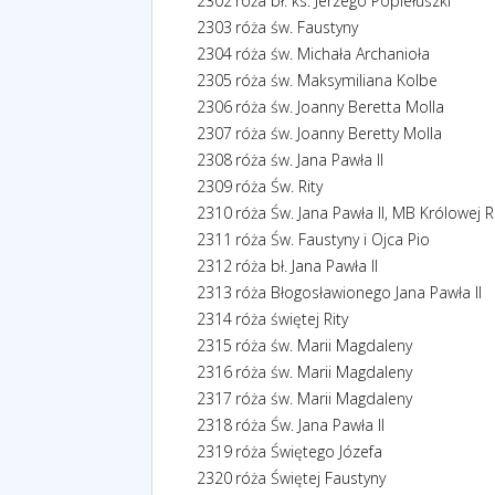
2302
róża bł. ks. Jerzego Popiełuszki
2303
róża św. Faustyny
2304
róża św. Michała Archanioła
2305
róża św. Maksymiliana Kolbe
2306
róża św. Joanny Beretta Molla
2307
róża św. Joanny Beretty Molla
2308
róża św. Jana Pawła II
2309
róża Św. Rity
2310
róża Św. Jana Pawła II, MB Królowej
2311
róża Św. Faustyny i Ojca Pio
2312
róża bł. Jana Pawła II
2313
róża Błogosławionego Jana Pawła II
2314
róża świętej Rity
2315
róża św. Marii Magdaleny
2316
róża św. Marii Magdaleny
2317
róża św. Marii Magdaleny
2318
róża Św. Jana Pawła II
2319
róża Świętego Józefa
2320
róża Świętej Faustyny