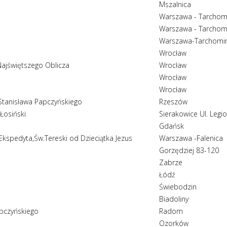
Mszalnica
Warszawa - Tarchom
Warszawa - Tarchom
Warszawa-Tarchomi
Wrocław
Najświętszego Oblicza
Wrocław
Wrocław
Wrocław
 Stanisława Papczyńskiego
Rzeszów
Łosiński
Sierakowice Ul. Leg
Gdańsk
Ekspedyta,Św.Tereski od Dzieciątka Jezus
Warszawa -Falenica
Gorzędziej 83-120
Zabrze
Łódź
Świebodzin
Biadoliny
pczyńskiego
Radom
Ozorków