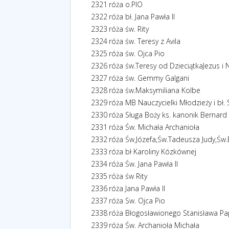
2321
róża o.PIO
2322
róża bł. Jana Pawła II
2323
róża św. Rity
2324
róża św. Teresy z Avila
2325
róża św. Ojca Pio
2326
róża św.Teresy od DzieciątkaJezus i 
2327
róża św. Gemmy Galgani
2328
róża św.Maksymiliana Kolbe
2329
róża MB Nauczycielki Młodzieży i bł.
2330
róża Sługa Boży ks. kanonik Bernard 
2331
róża Św. Michała Archanioła
2332
róża Św.Józefa,Św.Tadeusza Judy,Św.
2333
róża bł Karoliny Kózkównej
2334
róża Św. Jana Pawła II
2335
róża św Rity
2336
róża Jana Pawła II
2337
róża Sw. Ojca Pio
2338
róża Błogosławionego Stanisława Pa
2339
róża Św. Archanioła Michała