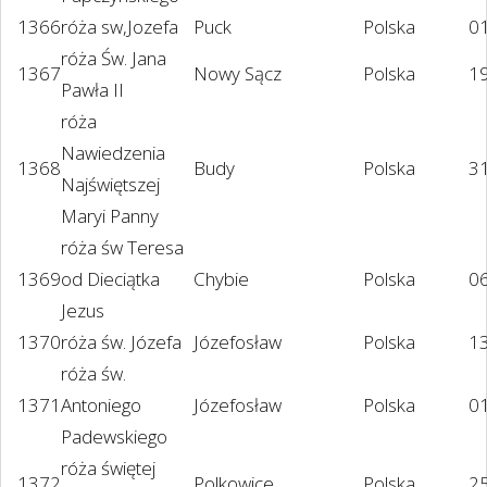
1366
róża sw,Jozefa
Puck
Polska
0
róża Św. Jana
1367
Nowy Sącz
Polska
1
Pawła II
róża
Nawiedzenia
1368
Budy
Polska
3
Najświętszej
Maryi Panny
róża św Teresa
1369
od Dieciątka
Chybie
Polska
06
Jezus
1370
róża św. Józefa
Józefosław
Polska
1
róża św.
1371
Antoniego
Józefosław
Polska
01
Padewskiego
róża świętej
1372
Polkowice
Polska
2