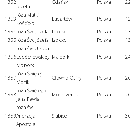
1352
Gdańsk
Polska
22
Józefa
róża Matki
1353
Lubartów
Polska
1
Kościoła
1354
róża Św. Józefa
Izbicko
Polska
1
1355
róża Św. Józefa
Izbicko
Polska
1
róża św. Urszuli
1356
Ledóchowskiej,
Malbork
Polska
24
Malbork
róża Świętej
1357
Głowno-Osiny
Polska
2
Moniki
róża Świętego
1358
Moszczenica
Polska
2
Jana Pawła II
róża św.
1359
Andrzeja
Słubice
Polska
30
Apostoła