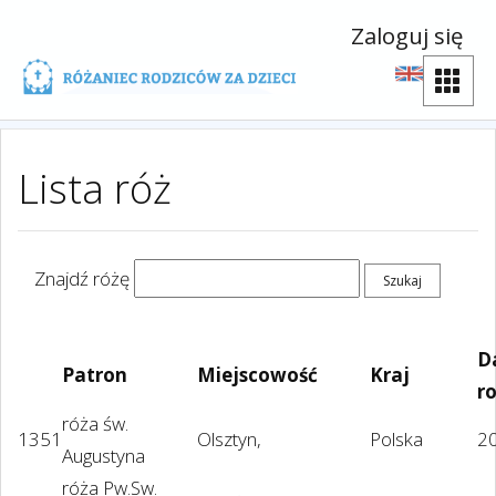
Zaloguj się
Lista róż
Znajdź różę
D
Patron
Miejscowość
Kraj
r
róża św.
1351
Olsztyn,
Polska
2
Augustyna
róża Pw.Sw.