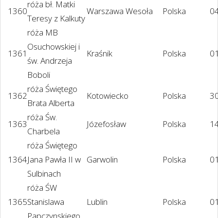
róża bł. Matki
1360
Warszawa Wesoła
Polska
0
Teresy z Kalkuty
róża MB
Osuchowskiej i
1361
Kraśnik
Polska
0
św. Andrzeja
Boboli
róża Świętego
1362
Kotowiecko
Polska
3
Brata Alberta
róża Św.
1363
Józefosław
Polska
1
Charbela
róża Świętego
1364
Jana Pawła II w
Garwolin
Polska
0
Sulbinach
róża ŚW
1365
Stanislawa
Lublin
Polska
0
Papczynskiego