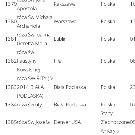
1379
Rakszawa
Polska
1
Apostoła
róża Św.Michała
1380
Warszawa
Polska
1
Archanioła
róża Św.Joanna
1381
Lublin
Polska
0
Beretta Molla
róża św.
1382
Faustyny
Piła
Polska
0
Kowalskiej
róża ŚW RITY ( V
1383
2014 BIAŁA
Biała Podlaska
Polska
2
PODLASKA)
1384
róża św rity
Biała Podlaska
Polska
0
Stany
1385
róża Sw Jozefa
Denver USA
Zjednoczone
05
Ameryki