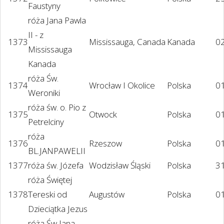
Faustyny
róża Jana Pawla
II - z
1373
Mississauga, Canada
Kanada
02
Mississauga
Kanada
róża Św.
1374
Wrocław I Okolice
Polska
0
Weroniki
róża św. o. Pio z
1375
Otwock
Polska
01
Petrelciny
róża
1376
Rzeszow
Polska
0
BL.JANPAWELII
1377
róża św. Józefa
Wodzisław Śląski
Polska
3
róża Świętej
1378
Tereski od
Augustów
Polska
01
Dzieciątka Jezus
róża Św Jana