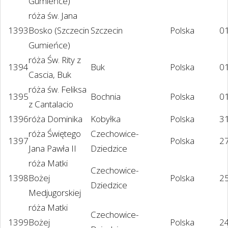
Gumieńce)
róża św. Jana
1393
Bosko (Szczecin
Szczecin
Polska
01
Gumieńce)
róża Św. Rity z
1394
Buk
Polska
01
Cascia, Buk
róża św. Feliksa
1395
Bochnia
Polska
0
z Cantalacio
1396
róża Dominika
Kobyłka
Polska
31
róża Świętego
Czechowice-
1397
Polska
27
Jana Pawła II
Dziedzice
róża Matki
Czechowice-
1398
Bożej
Polska
2
Dziedzice
Medjugorskiej
róża Matki
Czechowice-
1399
Bożej
Polska
2