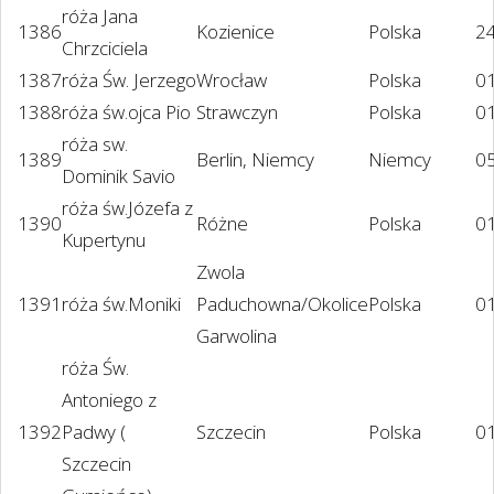
róża Jana
1386
Kozienice
Polska
2
Chrzciciela
1387
róża Św. Jerzego
Wrocław
Polska
0
1388
róża św.ojca Pio
Strawczyn
Polska
0
róża sw.
1389
Berlin, Niemcy
Niemcy
0
Dominik Savio
róża św.Józefa z
1390
Różne
Polska
01
Kupertynu
Zwola
1391
róża św.Moniki
Paduchowna/Okolice
Polska
0
Garwolina
róża Św.
Antoniego z
1392
Padwy (
Szczecin
Polska
0
Szczecin