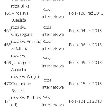
róża Bł. ks.
Róża
466
Miroslava
Polska
28 Paź 2013
internetowa
Bulešića
róża św.
Róża
467
Polska
04 Lis 2013
Chryzogona
internetowa
róża św. Anastazji
Róża
468
Polska
06 Lis 2013
z Dalmacji
internetowa
róża św.
Róża
469
Ignacego z
Polska
09 Lis 2013
internetowa
Antiochii
róża św. Wirginii
Róża
470
Centurione
Polska
15 Lis 2013
internetowa
Bracelli
róża św. Barbary
Róża
471
Polska
24 Lis 2013
(III)
internetowa