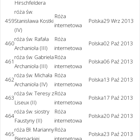
Hirschfeldera
róża św.
Róża
459
Stanisława Kostki
Polska
29 Wrz 2013
internetowa
(IV)
róża św. Rafała
Róża
460
Polska
02 Paź 2013
Archanioła (III)
internetowa
róża św. Gabriela
Róża
461
Polska
06 Paź 2013
Archanioła (III)
internetowa
róża św. Michała
Róża
462
Polska
13 Paź 2013
Archanioła (IV)
internetowa
róża św. Teresy z
Róża
463
Polska
17 Paź 2013
Liseux (II)
internetowa
róża św. siostry
Róża
464
Polska
20 Paź 2013
Faustyny (II)
internetowa
róża Bł. Marianny
Róża
465
Polska
23 Paź 2013
Biernackiej
internetowa