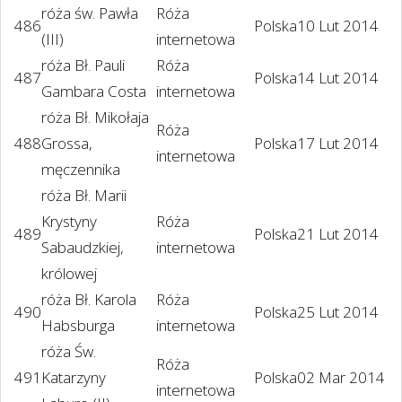
róża św. Pawła
Róża
486
Polska
10 Lut 2014
(III)
internetowa
róża Bł. Pauli
Róża
487
Polska
14 Lut 2014
Gambara Costa
internetowa
róża Bł. Mikołaja
Róża
488
Grossa,
Polska
17 Lut 2014
internetowa
męczennika
róża Bł. Marii
Krystyny
Róża
489
Polska
21 Lut 2014
Sabaudzkiej,
internetowa
królowej
róża Bł. Karola
Róża
490
Polska
25 Lut 2014
Habsburga
internetowa
róża Św.
Róża
491
Katarzyny
Polska
02 Mar 2014
internetowa