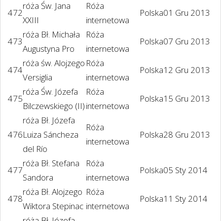
róża Św. Jana
Róża
472
Polska
01 Gru 2013
XXIII
internetowa
róża Bł. Michała
Róża
473
Polska
07 Gru 2013
Augustyna Pro
internetowa
róża św. Alojzego
Róża
474
Polska
12 Gru 2013
Versiglia
internetowa
róża Św. Józefa
Róża
475
Polska
15 Gru 2013
Bilczewskiego (II)
internetowa
róża Bł. Józefa
Róża
476
Luiza Sáncheza
Polska
28 Gru 2013
internetowa
del Río
róża Bł. Stefana
Róża
477
Polska
05 Sty 2014
Sandora
internetowa
róża Bł. Alojzego
Róża
478
Polska
11 Sty 2014
Wiktora Stepinac
internetowa
róża Bł. Józefa