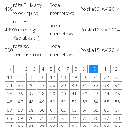
róża Bł. Marty
Róża
498
Polska
09 Kwi 2014
Wieckiej (IV)
internetowa
róża Bł.
Róża
499
Wincentego
Polska
10 Kwi 2014
internetowa
Kadłubka (II)
róża św.
Róża
500
Polska
15 Kwi 2014
Ireneusza (V)
internetowa
«
1
2
3
4
5
6
7
8
9
10
11
12
13
14
15
16
17
18
19
20
21
22
23
24
25
26
27
28
29
30
31
32
33
34
35
36
37
38
39
40
41
42
43
44
45
46
47
48
49
50
51
52
53
54
55
56
57
58
59
60
61
62
63
64
65
66
67
68
69
70
71
72
73
74
75
76
77
78
79
80
81
82
83
84
85
86
87
88
89