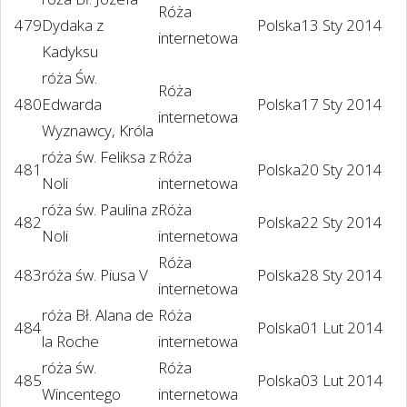
Róża
479
Dydaka z
Polska
13 Sty 2014
internetowa
Kadyksu
róża Św.
Róża
480
Edwarda
Polska
17 Sty 2014
internetowa
Wyznawcy, Króla
róża św. Feliksa z
Róża
481
Polska
20 Sty 2014
Noli
internetowa
róża św. Paulina z
Róża
482
Polska
22 Sty 2014
Noli
internetowa
Róża
483
róża św. Piusa V
Polska
28 Sty 2014
internetowa
róża Bł. Alana de
Róża
484
Polska
01 Lut 2014
la Roche
internetowa
róża św.
Róża
485
Polska
03 Lut 2014
Wincentego
internetowa