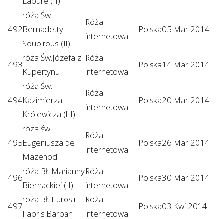
Labure (II)
róża Św.
Róża
492
Bernadetty
Polska
05 Mar 2014
internetowa
Soubirous (II)
róża Św.Józefa z
Róża
493
Polska
14 Mar 2014
Kupertynu
internetowa
róża Św.
Róża
494
Kazimierza
Polska
20 Mar 2014
internetowa
Królewicza (III)
róża św.
Róża
495
Eugeniusza de
Polska
26 Mar 2014
internetowa
Mazenod
róża Bł. Marianny
Róża
496
Polska
30 Mar 2014
Biernackiej (II)
internetowa
róża Bł. Eurosii
Róża
497
Polska
03 Kwi 2014
Fabris Barban
internetowa