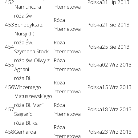
452
Polska
31 Lip 2013
Namuncura
internetowa
róża św.
Róża
453
Benedykta z
Polska
21 Sie 2013
internetowa
Nursji (II)
róża Św.
Róża
454
Polska
25 Sie 2013
Szymona Stock
internetowa
róża św. Oliwy z
Róża
455
Polska
02 Wrz 2013
Agnani
internetowa
róża Bł.
Róża
456
Wincentego
Polska
15 Wrz 2013
internetowa
Matuszewskiego
róża Bł. Marii
Róża
457
Polska
18 Wrz 2013
Sagrario
internetowa
róża Bł. ks.
Róża
458
Gerharda
Polska
23 Wrz 2013
internetowa