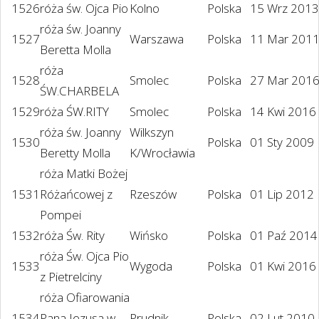
1526
róża św. Ojca Pio
Kolno
Polska
15 Wrz 2013
róża św. Joanny
1527
Warszawa
Polska
11 Mar 201
Beretta Molla
róża
1528
Smolec
Polska
27 Mar 201
ŚW.CHARBELA
1529
róża ŚW.RITY
Smolec
Polska
14 Kwi 2016
róża św. Joanny
Wilkszyn
1530
Polska
01 Sty 2009
Beretty Molla
K/Wrocławia
róża Matki Bożej
1531
Różańcowej z
Rzeszów
Polska
01 Lip 2012
Pompei
1532
róża Św. Rity
Wińsko
Polska
01 Paź 2014
róża Św. Ojca Pio
1533
Wygoda
Polska
01 Kwi 2016
z Pietrelciny
róża Ofiarowania
1534
Pana Jezusa w
Prudnik
Polska
02 Lut 2010