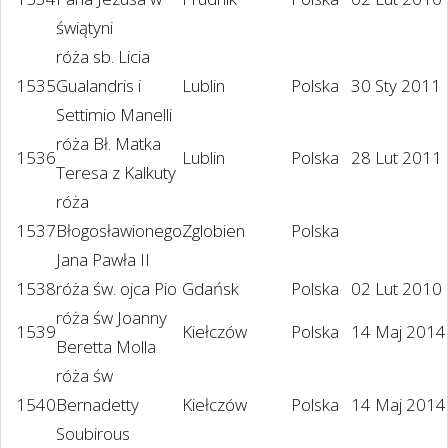
świątyni
róża sb. Licia
1535
Gualandris i
Lublin
Polska
30 Sty 2011
Settimio Manelli
róża Bł. Matka
1536
Lublin
Polska
28 Lut 2011
Teresa z Kalkuty
róża
1537
Błogosławionego
Zglobien
Polska
Jana Pawła II
1538
róża św. ojca Pio
Gdańsk
Polska
02 Lut 2010
róża św Joanny
1539
Kiełczów
Polska
14 Maj 2014
Beretta Molla
róża św
1540
Bernadetty
Kiełczów
Polska
14 Maj 2014
Soubirous