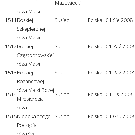
Mazowiecki
róża Matki
1511
Boskiej
Susiec
Polska
01 Sie 2008
Szkaplerznej
róża Matki
1512
Boskiej
Susiec
Polska
01 Paź 2008
Częstochowskiej
róża Matki
1513
Boskiej
Susiec
Polska
01 Paź 2008
Różańcowej
róża Matki Bożej
1514
Susiec
Polska
01 Lis 2008
Miłosierdzia
róża
1515
Niepokalanego
Susiec
Polska
01 Gru 2008
Poczęcia
róża św.