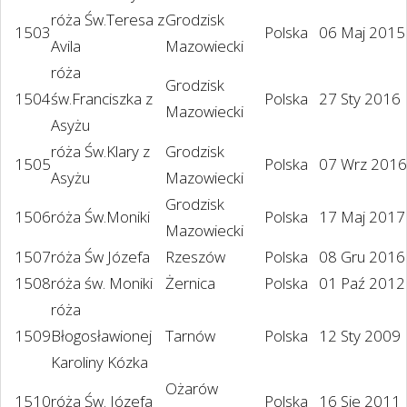
róża Św.Teresa z
Grodzisk
1503
Polska
06 Maj 2015
Avila
Mazowiecki
róża
Grodzisk
1504
św.Franciszka z
Polska
27 Sty 2016
Mazowiecki
Asyżu
róża Św.Klary z
Grodzisk
1505
Polska
07 Wrz 2016
Asyżu
Mazowiecki
Grodzisk
1506
róża Św.Moniki
Polska
17 Maj 2017
Mazowiecki
1507
róża Św Józefa
Rzeszów
Polska
08 Gru 2016
1508
róża św. Moniki
Żernica
Polska
01 Paź 2012
róża
1509
Błogosławionej
Tarnów
Polska
12 Sty 2009
Karoliny Kózka
Ożarów
1510
róża Św. Józefa
Polska
16 Sie 2011