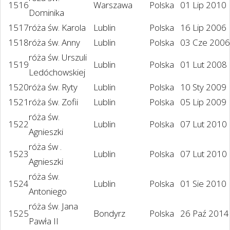
1516
Warszawa
Polska
01 Lip 2010
Dominika
1517
róża św. Karola
Lublin
Polska
16 Lip 2006
1518
róża św. Anny
Lublin
Polska
03 Cze 2006
róża św. Urszuli
1519
Lublin
Polska
01 Lut 2008
Ledóchowskiej
1520
róża św. Ryty
Lublin
Polska
10 Sty 2009
1521
róża św. Zofii
Lublin
Polska
05 Lip 2009
róża św.
1522
Lublin
Polska
07 Lut 2010
Agnieszki
róża św .
1523
Lublin
Polska
07 Lut 2010
Agnieszki
róża św.
1524
Lublin
Polska
01 Sie 2010
Antoniego
róża św. Jana
1525
Bondyrz
Polska
26 Paź 2014
Pawła II