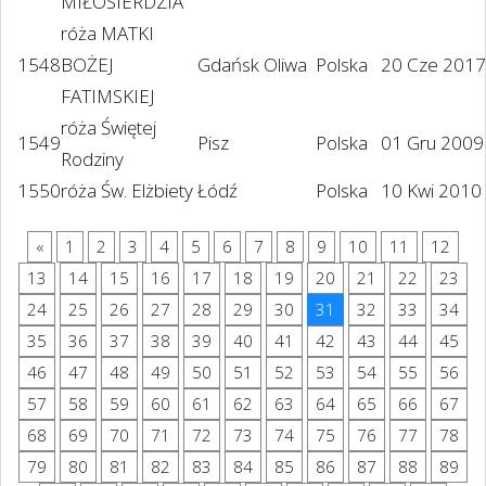
MIŁOSIERDZIA
róża MATKI
1548
BOŻEJ
Gdańsk Oliwa
Polska
20 Cze 2017
FATIMSKIEJ
róża Świętej
1549
Pisz
Polska
01 Gru 2009
Rodziny
1550
róża Św. Elżbiety
Łódź
Polska
10 Kwi 2010
«
1
2
3
4
5
6
7
8
9
10
11
12
13
14
15
16
17
18
19
20
21
22
23
24
25
26
27
28
29
30
31
32
33
34
35
36
37
38
39
40
41
42
43
44
45
46
47
48
49
50
51
52
53
54
55
56
57
58
59
60
61
62
63
64
65
66
67
68
69
70
71
72
73
74
75
76
77
78
79
80
81
82
83
84
85
86
87
88
89