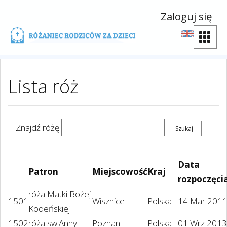
Zaloguj się
Lista róż
Znajdź różę
Data
Patron
Miejscowość
Kraj
rozpoczęci
róża Matki Bożej
1501
Wisznice
Polska
14 Mar 201
Kodeńskiej
1502
róża sw.Anny
Poznan
Polska
01 Wrz 2013