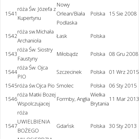
Nowy
róża Św. Józefa z
1541
Orlean/Biała
Polska
15 Sie 2008
Kupertynu
Podlaska
róża sw.Michała
1542
Łask
Polska
Archanioła
róża Św. Siostry
1543
Miłobądz
Polska
08 Gru 2008
Faustyny
róża Św. Ojca
1544
Szczecinek
Polska
01 Wrz 2015
PIO
1545
róża św.Ojca Pio
Smolec
Polska
06 Sty 2015
róża Matki Bozej
Wielka
1546
Formby, Anglia
11 Mar 201
Wspolczujacej
Brytania
róża
UWIELBIENIA
1547
Gdańsk
Polska
30 Sty 2013
BOŻEGO