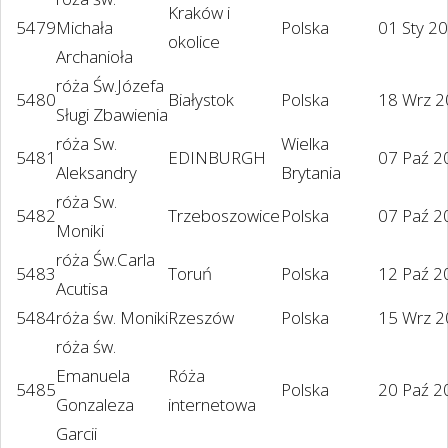
Kraków i
5479
Michała
Polska
01 Sty 2
okolice
Archanioła
róża Św.Józefa
5480
Białystok
Polska
18 Wrz 
Sługi Zbawienia
róża Sw.
Wielka
5481
EDINBURGH
07 Paź 2
Aleksandry
Brytania
róża Sw.
5482
Trzeboszowice
Polska
07 Paź 2
Moniki
róża Św.Carla
5483
Toruń
Polska
12 Paź 2
Acutisa
5484
róża św. Moniki
Rzeszów
Polska
15 Wrz 
róża św.
Emanuela
Róża
5485
Polska
20 Paź 2
Gonzaleza
internetowa
Garcii