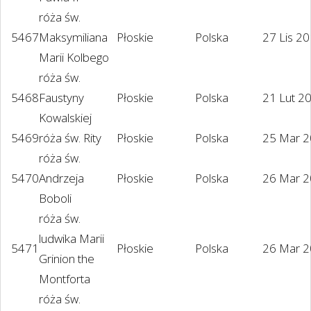
róża św.
5467
Maksymiliana
Płoskie
Polska
27 Lis 2
Marii Kolbego
róża św.
5468
Faustyny
Płoskie
Polska
21 Lut 2
Kowalskiej
5469
róża św. Rity
Płoskie
Polska
25 Mar 
róża św.
5470
Andrzeja
Płoskie
Polska
26 Mar 
Boboli
róża św.
ludwika Marii
5471
Płoskie
Polska
26 Mar 
Grinion the
Montforta
róża św.