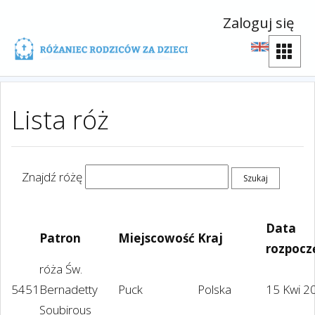
Zaloguj się
Lista róż
Znajdź różę
Data
Patron
Miejscowość
Kraj
rozpocz
róża Św.
5451
Bernadetty
Puck
Polska
15 Kwi 2
Soubirous