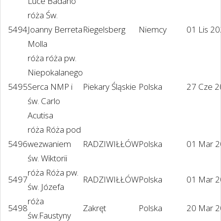
Luce Badano
róża Św.
5494
Joanny Berreta
Riegelsberg
Niemcy
01 Lis 2
Molla
róża róża pw.
Niepokalanego
5495
Serca NMP i
Piekary Śląskie
Polska
27 Cze 
św. Carlo
Acutisa
róża Róża pod
5496
wezwaniem
RADZIWIŁŁÓW
Polska
01 Mar 
św. Wiktorii
róża Róża pw.
5497
RADZIWIŁŁÓW
Polska
01 Mar 
św. Józefa
róża
5498
Zakręt
Polska
20 Mar 
św.Faustyny