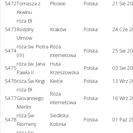
5472
Tomasza z
Płoskie
Polska
21 Sie 2
Akwinu
róża Bł.
5473
Rodziny
Kraków
Polska
24 Cze 
Ulmów
róża św. Piotra
Róża
5474
Polska
25 Sie 2
(III)
internetowa
róża św. Jana
Huta
5475
Polska
03 Sie 2
Pawła II
Krzeszowska
5476
róża Św Kingi
Kielce
Polska
13 Wrz 
róża Bł.
Róża
5477
Giovanniego
Polska
16 Wrz 
internetowa
Merlini
róża Św
Siedliska
5478
Polska
01 Paź 2
Filomeny
Kolonia
róża św.