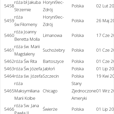
róża bł.Jakuba
Horyni9ec-
5458
Polska
02 Lut 2
Strzemie
Zdrój
róża
Horyni9ec-
5459
Polska
26 Maj 2
św.Filomeny
Zdrój
róża Joanny
5460
Limanowa
Polska
17 Cze 
Beretta Molla
róża św. Marii
5461
Suchożebry
Polska
01 Cze 
Magdaleny
5462
róża Św Rita
Bartoszyce
Polska
01 Cze 
5463
róża Św Józefa
Jabłoń
Polska
01 Lip 2
5464
róża św. Józefa
Szczecin
Polska
19 Kwi 2
róża
Stany
5465
Maksymiliana
Chicago
Zjednoczone
01 Wrz 
Marii Kolbe
Ameryki
róża Sw. Jana
5466
Świerże
Polska
01 Lip 2
Pawła II