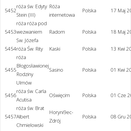
róża św. Edyty
Róża
5452
Polska
17 Maj 2
Stein (III)
internetowa
róża róża pod
5453
wezwaniem
Radom
Polska
18 Maj 2
Sw. Józefa
5454
róża Św. Rity
Kaski
Polska
13 Kwi 2
róża
Błogosławionej
5455
Sasino
Polska
01 Kwi 2
Rodziny
Ulmów
róża św. Carla
5456
Oświęcim
Polska
01 Cze 
Acutisa
róża św. Brat
Horyni9ec-
5457
Albert
Polska
08 Gru 2
Zdrój
Chmielowski