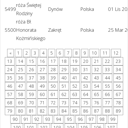
róża Świętej
5499
Dynów
Polska
01 Lis 2
Rodziny
róża Bł.
5500
Honorata
Zakręt
Polska
25 Mar 
Kożmińskiego
«
1
2
3
4
5
6
7
8
9
10
11
12
13
14
15
16
17
18
19
20
21
22
23
24
25
26
27
28
29
30
31
32
33
34
35
36
37
38
39
40
41
42
43
44
45
46
47
48
49
50
51
52
53
54
55
56
57
58
59
60
61
62
63
64
65
66
67
68
69
70
71
72
73
74
75
76
77
78
79
80
81
82
83
84
85
86
87
88
89
90
91
92
93
94
95
96
97
98
99
100
101
102
103
104
105
106
107