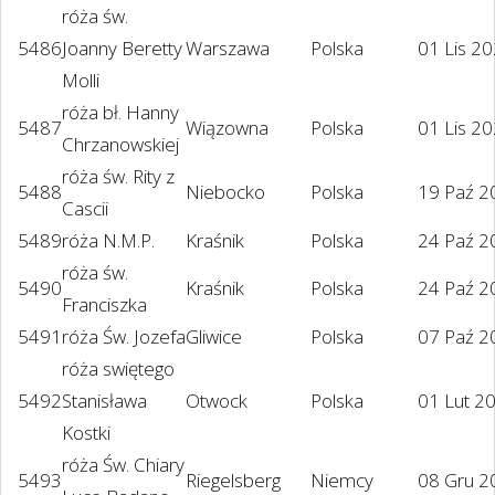
róża św.
5486
Joanny Beretty
Warszawa
Polska
01 Lis 2
Molli
róża bł. Hanny
5487
Wiązowna
Polska
01 Lis 2
Chrzanowskiej
róża św. Rity z
5488
Niebocko
Polska
19 Paź 2
Cascii
5489
róża N.M.P.
Kraśnik
Polska
24 Paź 2
róża św.
5490
Kraśnik
Polska
24 Paź 2
Franciszka
5491
róża Św. Jozefa
Gliwice
Polska
07 Paź 2
róża swiętego
5492
Stanisława
Otwock
Polska
01 Lut 2
Kostki
róża Św. Chiary
5493
Riegelsberg
Niemcy
08 Gru 2