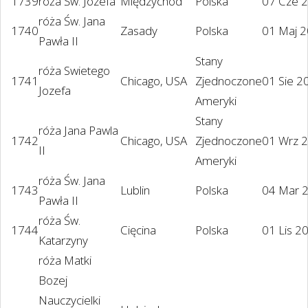
1739
róża Św. Józefa
Międzychód
Polska
07 Cze 
róża Św. Jana
1740
Zasady
Polska
01 Maj 
Pawła II
Stany
róża Swietego
1741
Chicago, USA
Zjednoczone
01 Sie 2
Jozefa
Ameryki
Stany
róża Jana Pawla
1742
Chicago, USA
Zjednoczone
01 Wrz 
II
Ameryki
róża Św. Jana
1743
Lublin
Polska
04 Mar 
Pawła II
róża Św.
1744
Cięcina
Polska
01 Lis 2
Katarzyny
róża Matki
Bozej
Nauczycielki