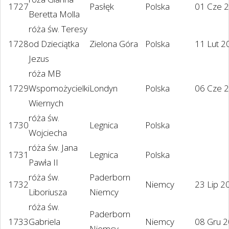
1727
Pasłęk
Polska
01 Cze 
Beretta Molla
róża św. Teresy
1728
od Dzieciątka
Zielona Góra
Polska
11 Lut 2
Jezus
róża MB
1729
Wspomożycielki
Londyn
Polska
06 Cze 
Wiernych
róża św.
1730
Legnica
Polska
Wojciecha
róża św. Jana
1731
Legnica
Polska
Pawła II
róża św.
Paderborn
1732
Niemcy
23 Lip 2
Liboriusza
Niemcy
róża św.
Paderborn
1733
Gabriela
Niemcy
08 Gru 
Niemcy