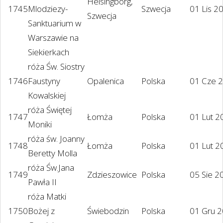
Helsingborg,
1745
Mlodziezy-
Szwecja
01 Lis 2
Szwecja
Sanktuarium w
Warszawie na
Siekierkach
róża Św. Siostry
1746
Faustyny
Opalenica
Polska
01 Cze 
Kowalskiej
róża Świętej
1747
Łomża
Polska
01 Lut 2
Moniki
róża św. Joanny
1748
Łomża
Polska
01 Lut 2
Beretty Molla
róża Św.Jana
1749
Zdzieszowice
Polska
05 Sie 2
Pawła II
róża Matki
1750
Bożej z
Świebodzin
Polska
01 Gru 