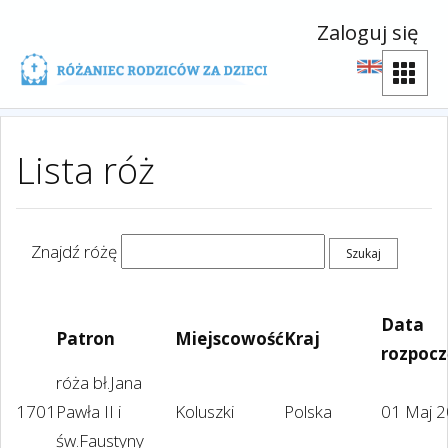
Zaloguj się
Lista róż
Znajdź różę
Data
Patron
Miejscowość
Kraj
rozpocz
róża bł.Jana
1701
Pawła II i
Koluszki
Polska
01 Maj 
św.Faustyny