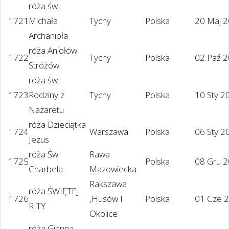
róża św.
1721
Michała
Tychy
Polska
20 Maj 
Archanioła
róża Aniołów
1722
Tychy
Polska
02 Paź 
Stróżów
róża św.
1723
Rodziny z
Tychy
Polska
10 Sty 2
Nazaretu
róża Dzieciątka
1724
Warszawa
Polska
06 Sty 2
Jezus
róża Św.
Rawa
1725
Polska
08 Gru 
Charbela
Mazowiecka
Rakszawa
róża ŚWIĘTEJ
1726
,Husów I
Polska
01 Cze 
RITY
Okolice
róża Gianna