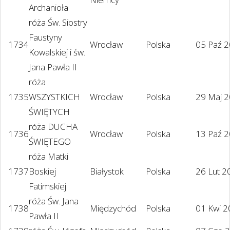
Archanioła
róża Św. Siostry
Faustyny
1734
Wrocław
Polska
05 Paź 
Kowalskiej i św.
Jana Pawła II
róża
1735
WSZYSTKICH
Wrocław
Polska
29 Maj 
ŚWIĘTYCH
róża DUCHA
1736
Wrocław
Polska
13 Paź 
ŚWIĘTEGO
róża Matki
1737
Boskiej
Białystok
Polska
26 Lut 2
Fatimskiej
róża Św. Jana
1738
Międzychód
Polska
01 Kwi 
Pawła II