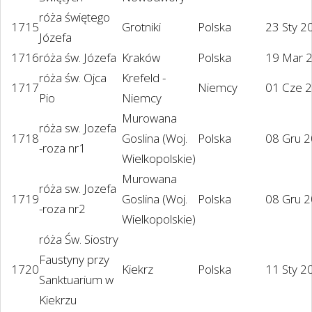
róża świętego
1715
Grotniki
Polska
23 Sty 2
Józefa
1716
róża św. Józefa
Kraków
Polska
19 Mar 
róża św. Ojca
Krefeld -
1717
Niemcy
01 Cze 
Pio
Niemcy
Murowana
róża sw. Jozefa
1718
Goslina (Woj.
Polska
08 Gru 
-roza nr1
Wielkopolskie)
Murowana
róża sw. Jozefa
1719
Goslina (Woj.
Polska
08 Gru 
-roza nr2
Wielkopolskie)
róża Św. Siostry
Faustyny przy
1720
Kiekrz
Polska
11 Sty 2
Sanktuarium w
Kiekrzu