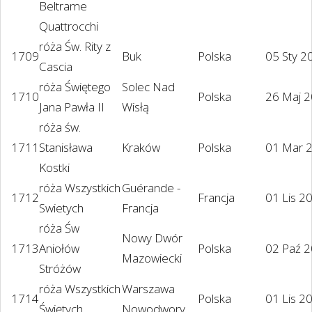
Beltrame
Quattrocchi
róża Św. Rity z
1709
Buk
Polska
05 Sty 2
Cascia
róża Świętego
Solec Nad
1710
Polska
26 Maj 
Jana Pawła II
Wisłą
róża św.
1711
Stanisława
Kraków
Polska
01 Mar 
Kostki
róża Wszystkich
Guérande -
1712
Francja
01 Lis 2
Swietych
Francja
róża Św
Nowy Dwór
1713
Aniołów
Polska
02 Paź 
Mazowiecki
Stróżów
róża Wszystkich
Warszawa
1714
Polska
01 Lis 2
Świętych
Nowodwory