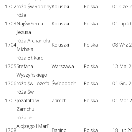
1702
róża Św.Rodziny
Koluszki
Polska
01 Cze 
róża
1703
Najśw.Serca
Koluszki
Polska
01 Lip 2
Jezusa
róża Archanioła
1704
Koluszki
Polska
08 Wrz 
Michała
róża Bł. kard.
1705
Stefana
Warszawa
Polska
13 Maj 
Wyszyńskiego
1706
róża św. Józefa
Świebodzin
Polska
01 Gru 
róża Św.
1707
Jozafata w
Zamch
Polska
01 Mar 
Zamchu
róża bł.
Alojzego i Marii
1708
Banino
Polska
18 Lut 2