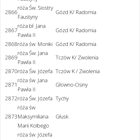
róża Św. Siostry
2866
Gózd K/ Radomia
Faustyny
róża bł. Jana
2867
Gózd K/ Radomia
Pawła II
2868
róża św. Moniki
Gózd K/ Radomia
róża Św. Jana
2869
Tczów K/ Zwolenia
Pawła II
2870
róża Św. Józefa
Tczów K / Zwolenia
róża św. Jana
2871
Głowno-Osiny
Pawła II
2872
róża Św. Józefa
Tychy
róża św.
2873
Maksymiliana
Głusk
Marii Kolbego
róża św. Józefa