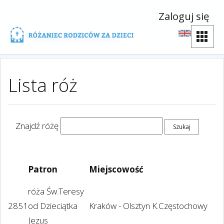
Zaloguj się
Lista róż
Znajdź różę
Patron
Miejscowość
róża Św.Teresy
2851
od Dzieciątka
Kraków - Olsztyn K.Częstochowy
Jezus