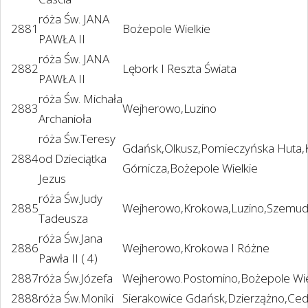
róża Św. JANA
2881
Bożepole Wielkie
PAWŁA II
róża Św. JANA
2882
Lębork I Reszta Świata
PAWŁA II
róża Św. Michała
2883
Wejherowo,Luzino
Archanioła
róża Św.Teresy
Gdańsk,Olkusz,Pomieczyńska Huta,
2884
od Dzieciątka
Górnicza,Bożepole Wielkie
Jezus
róża Św.Judy
2885
Wejherowo,Krokowa,Luzino,Szemud
Tadeusza
róża Św.Jana
2886
Wejherowo,Krokowa I Różne
Pawła II ( 4)
2887
róża Św.Józefa
Wejherowo.Postomino,Bożepole Wie
2888
róża Św.Moniki
Sierakowice Gdańsk,Dzierzążno,Cedr