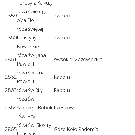
Teresy z Kalkuty
róża świętego
2859
Zwoleń
ojca Pio
róża świętej
2860
Faustyny
Zwoleń
Kowalskiej
róża św. Jana
2861
Wysokie Mazowieckie
Pawła II
róża św.Jana
2862
Radom
Pawła II
2863
róża św.Rity
Radom
róża Św.
2864
Andrzeja Boboli
Rzeszów
i Św. Rity
róża Św. Siostry
2865
Gózd Koło Radomia
Faustyny