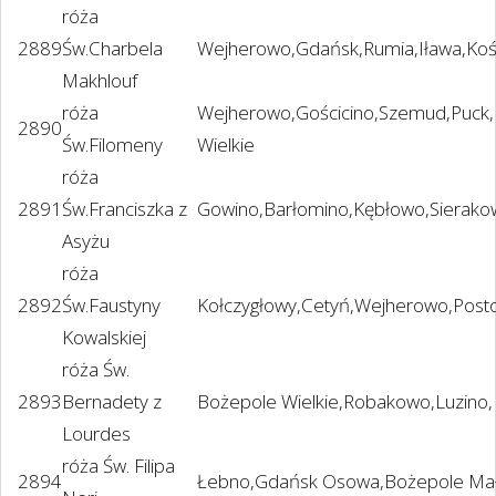
róża
2889
Św.Charbela
Wejherowo,Gdańsk,Rumia,Iława,Koś
Makhlouf
róża
Wejherowo,Gościcino,Szemud,Puck,
2890
Św.Filomeny
Wielkie
róża
2891
Św.Franciszka z
Gowino,Barłomino,Kębłowo,Sierakow
Asyżu
róża
2892
Św.Faustyny
Kołczygłowy,Cetyń,Wejherowo,Post
Kowalskiej
róża Św.
2893
Bernadety z
Bożepole Wielkie,Robakowo,Luzino,
Lourdes
róża Św. Filipa
2894
Łebno,Gdańsk Osowa,Bożepole Mał