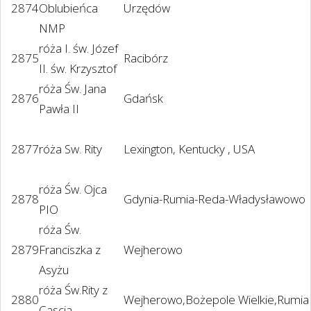
2874
Oblubieńca
Urzędów
NMP
róża I. św. Józef
2875
Racibórz
II. św. Krzysztof
róża Św. Jana
2876
Gdańsk
Pawła II
2877
róża Sw. Rity
Lexington, Kentucky , USA
róża Św. Ojca
2878
Gdynia-Rumia-Reda-Władysławowo
PIO
róża Św.
2879
Franciszka z
Wejherowo
Asyżu
róża Św.Rity z
2880
Wejherowo,Bożepole Wielkie,Rumia 
Cascia