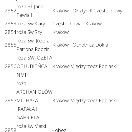
róża Bł. Jana
2852
Kraków - Olsztyn K.Częstochowy
Pawła II
2853
róża Św.Klary
Częstochowa - Kraków
2854
róża Św.Rity
Kraków
róża Św. Józefa -
2855
Kraków - Ochotnica Dolna
Patrona Rodzin
róża ŚW.JÓZEFA
2856
OBLUBIEŃCA
Kraków-Międzyrzecz Podlaski
NMP
róża
ARCHANIOŁÓW
2857
MICHAŁA
Kraków-Międzyrzecz Podlaski
,RAFAŁA I
GABRIELA
róża św.Matki
2858
Łobez