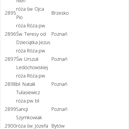
Neri
róża św. Ojca
2895
Brzesko
Pio
róża Róża pw.
2896
Św. Teresy od
Poznań
Dzieciątka Jezus
róża Róża pw.
2897
Św. Urszuli
Poznań
Ledóchowskiej
róża Róża pw.
2898
bł. Natalii
Poznań
Tułasiewicz
róża pw. bł.
2899
Sancji
Poznań
Szymkowiak
2900
róża św. Józefa
Bytów