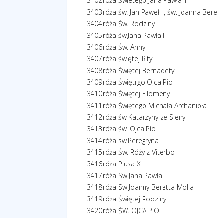
3402
róża Świetego Jana Pawła II
3403
róża św. Jan Paweł II, św. Joanna Bere
3404
róża Św. Rodziny
3405
róża św.Jana Pawła II
3406
róża Św. Anny
3407
róża świętej Rity
3408
róża Świętej Bernadety
3409
róża Świętrgo Ojca Pio
3410
róża Świętej Filomeny
3411
róża Świętego Michała Archanioła
3412
róża św Katarzyny ze Sieny
3413
róża św. Ojca Pio
3414
róża sw.Peregryna
3415
róża Św. Róży z Viterbo
3416
róża Piusa X
3417
róża Sw Jana Pawła
3418
róża Sw Joanny Beretta Molla
3419
róża Świętej Rodziny
3420
róża ŚW. OJCA PIO