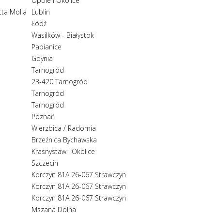
Opole I Okolice
tta Molla
Lublin
Łódź
Wasilków - Białystok
Pabianice
Gdynia
Tarnogród
23-420 Tarnogród
Tarnogród
Tarnogród
Poznań
Wierzbica / Radomia
Brzeźnica Bychawska
Krasnystaw I Okolice
Szczecin
Korczyn 81A 26-067 Strawczyn
Korczyn 81A 26-067 Strawczyn
Korczyn 81A 26-067 Strawczyn
Mszana Dolna