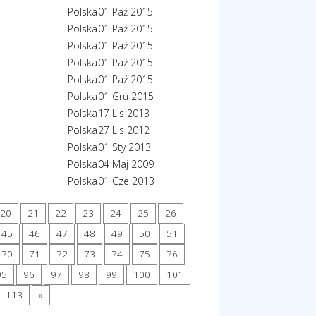
Polska
01 Paź 2015
Polska
01 Paź 2015
Polska
01 Paź 2015
Polska
01 Paź 2015
Polska
01 Paź 2015
Polska
01 Gru 2015
Polska
17 Lis 2013
Polska
27 Lis 2012
Polska
01 Sty 2013
Polska
04 Maj 2009
Polska
01 Cze 2013
20
21
22
23
24
25
26
45
46
47
48
49
50
51
70
71
72
73
74
75
76
95
96
97
98
99
100
101
113
»