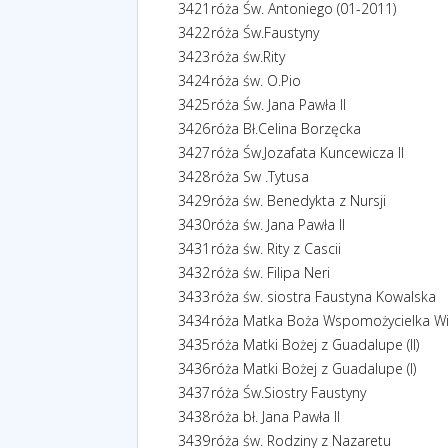
3421
róża Św. Antoniego (01-2011)
3422
róża Św.Faustyny
3423
róża św.Rity
3424
róża św. O.Pio
3425
róża Św. Jana Pawła II
3426
róża Bł.Celina Borzęcka
3427
róża Św.Jozafata Kuncewicza II
3428
róża Sw .Tytusa
3429
róża św. Benedykta z Nursji
3430
róża św. Jana Pawła II
3431
róża św. Rity z Cascii
3432
róża św. Filipa Neri
3433
róża św. siostra Faustyna Kowalska
3434
róża Matka Boża Wspomożycielka Wi
3435
róża Matki Bożej z Guadalupe (II)
3436
róża Matki Bożej z Guadalupe (I)
3437
róża Św.Siostry Faustyny
3438
róża bł. Jana Pawła II
3439
róża św. Rodziny z Nazaretu