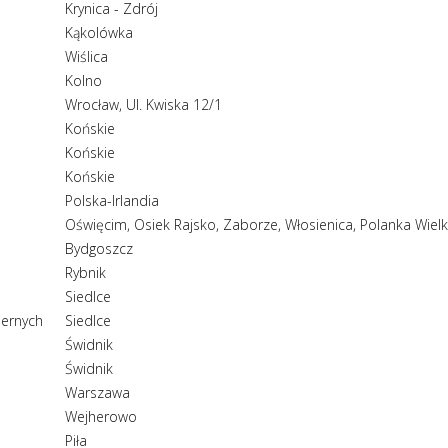
Krynica - Zdrój
Kąkolówka
Wiślica
Kolno
Wrocław, Ul. Kwiska 12/1
Końskie
Końskie
Końskie
Polska-Irlandia
Oświęcim, Osiek Rajsko, Zaborze, Włosienica, Polanka Wiel
Bydgoszcz
Rybnik
Siedlce
ernych
Siedlce
Świdnik
Świdnik
Warszawa
Wejherowo
Piła