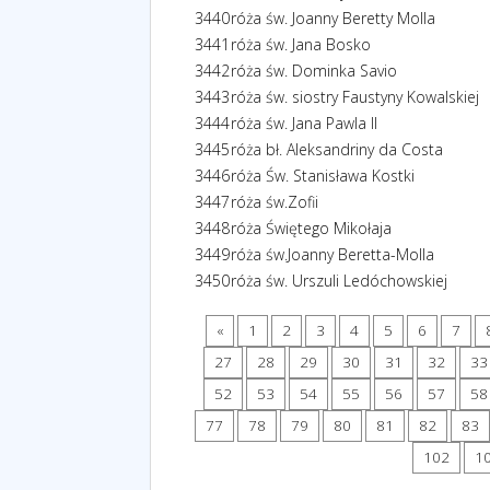
3440
róża św. Joanny Beretty Molla
3441
róża św. Jana Bosko
3442
róża św. Dominka Savio
3443
róża św. siostry Faustyny Kowalskiej
3444
róża św. Jana Pawla II
3445
róża bł. Aleksandriny da Costa
3446
róża Św. Stanisława Kostki
3447
róża św.Zofii
3448
róża Świętego Mikołaja
3449
róża św.Joanny Beretta-Molla
3450
róża św. Urszuli Ledóchowskiej
«
1
2
3
4
5
6
7
27
28
29
30
31
32
33
52
53
54
55
56
57
58
77
78
79
80
81
82
83
102
1