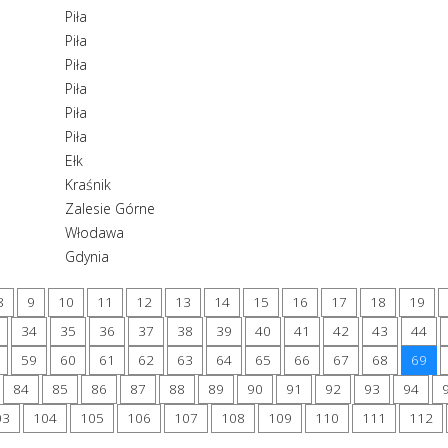
Piła
Piła
Piła
Piła
Piła
Piła
Ełk
Kraśnik
Zalesie Górne
Włodawa
Gdynia
8
9
10
11
12
13
14
15
16
17
18
19
34
35
36
37
38
39
40
41
42
43
44
59
60
61
62
63
64
65
66
67
68
69
84
85
86
87
88
89
90
91
92
93
94
03
104
105
106
107
108
109
110
111
112