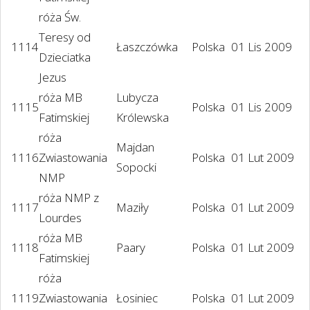
róża Św.
Teresy od
1114
Łaszczówka
Polska
01 Lis 2009
Dzieciatka
Jezus
róża MB
Lubycza
1115
Polska
01 Lis 2009
Fatimskiej
Królewska
róża
Majdan
1116
Zwiastowania
Polska
01 Lut 2009
Sopocki
NMP
róża NMP z
1117
Maziły
Polska
01 Lut 2009
Lourdes
róża MB
1118
Paary
Polska
01 Lut 2009
Fatimskiej
róża
1119
Zwiastowania
Łosiniec
Polska
01 Lut 2009