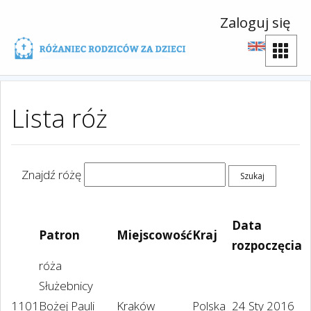
Zaloguj się
Lista róż
Znajdź różę
Data
Patron
Miejscowość
Kraj
rozpoczęcia
róża
Służebnicy
1101
Bożej Pauli
Kraków
Polska
24 Sty 2016