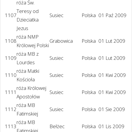
róża Św.
Teresy od
1107
Susiec
Polska
01 Paź 2009
Dzieciatka
Jezus
róża NMP
1108
Grabowica
Polska
01 Lut 2009
Królowej Polski
róża MB z
1109
Susiec
Polska
01 Lut 2009
Lourdes
róża Matki
1110
Susiec
Polska
01 Kwi 2009
Kościoła
róża Królowej
1111
Susiec
Polska
01 Kwi 2009
Apostołów
róża MB
1112
Susiec
Polska
01 Sie 2009
Fatimskiej
róża MB
1113
Bełżec
Polska
01 Lis 2009
Fatimskiej