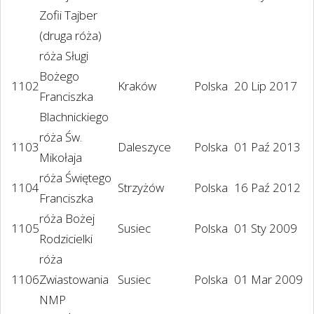
Zofii Tajber
(druga róża)
róża Sługi
Bożego
1102
Kraków
Polska
20 Lip 2017
Franciszka
Blachnickiego
róża Św.
1103
Daleszyce
Polska
01 Paź 2013
Mikołaja
róża Świętego
1104
Strzyżów
Polska
16 Paź 2012
Franciszka
róża Bożej
1105
Susiec
Polska
01 Sty 2009
Rodzicielki
róża
1106
Zwiastowania
Susiec
Polska
01 Mar 2009
NMP