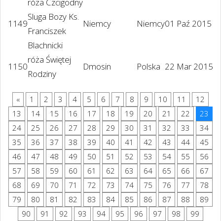
róża Czcigodny
Sluga Bozy Ks.
1149
Niemcy
Niemcy
01 Paź 2015
Franciszek
Blachnicki
róża Świętej
1150
Dmosin
Polska
22 Mar 2015
Rodziny
«
1
2
3
4
5
6
7
8
9
10
11
12
13
14
15
16
17
18
19
20
21
22
23
24
25
26
27
28
29
30
31
32
33
34
35
36
37
38
39
40
41
42
43
44
45
46
47
48
49
50
51
52
53
54
55
56
57
58
59
60
61
62
63
64
65
66
67
68
69
70
71
72
73
74
75
76
77
78
79
80
81
82
83
84
85
86
87
88
89
90
91
92
93
94
95
96
97
98
99