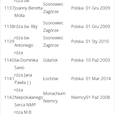
róża św.
Sosnowiec
1137
Joanny Beretta
Polska
01 Gru 2009
Zagórze
Molla
Sosnowiec
1138
róża św. Rity
Polska
01 Gru 2009
Zagórze
róża św.
Sosnowiec
1139
Polska
01 Sty 2010
Antoniego
Zagórze
róża
1140
św.Dominika
Gdańsk
Polska
10 Paź 2003
Savio
róża Jana
1141
Łochów
Polska
01 Mar 2014
Pawła ||
róża
Monachium
1142
Niepokalanego
Niemcy
01 Paź 2008
Niemcy
Serca NMP
róża M.B.