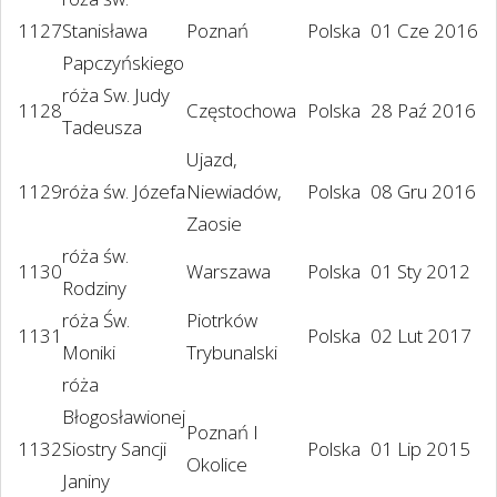
1127
Stanisława
Poznań
Polska
01 Cze 2016
Papczyńskiego
róża Sw. Judy
1128
Częstochowa
Polska
28 Paź 2016
Tadeusza
Ujazd,
1129
róża św. Józefa
Niewiadów,
Polska
08 Gru 2016
Zaosie
róża św.
1130
Warszawa
Polska
01 Sty 2012
Rodziny
róża Św.
Piotrków
1131
Polska
02 Lut 2017
Moniki
Trybunalski
róża
Błogosławionej
Poznań I
1132
Siostry Sancji
Polska
01 Lip 2015
Okolice
Janiny