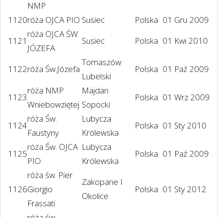
NMP
1120
róża OJCA PIO
Susiec
Polska
01 Gru 2009
róża OJCA ŚW.
1121
Susiec
Polska
01 Kwi 2010
JÓZEFA
Tomaszów
1122
róża Św.Józefa
Polska
01 Paź 2009
Lubelski
róża NMP
Majdan
1123
Polska
01 Wrz 2009
Wniebowziętej
Sopocki
róża Św.
Lubycza
1124
Polska
01 Sty 2010
Faustyny
Królewska
róża Św. OJCA
Lubycza
1125
Polska
01 Paź 2009
PIO
Królewska
róża św. Pier
Zakopane I
1126
Giorgio
Polska
01 Sty 2012
Okolice
Frassati
róża św.