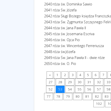
2640
róża św. Dominika Sawio
2641
róża Św. Józefa
2642
róża Sługi Bożego księdza Franciszk
2643
róża Św. Zygmunta Szczęsnego Feliń
2644
róża św. Jana Pawła II
2645
róża św. Josemaria Escriva
2646
róża św. Ojca Pio
2647
róża św. Wincentego Ferreriusza
2648
róża św.Józefa
2649
róża Św. Jana Pawła II - dwie róże
2650
róża św. O. Pio
«
1
2
3
4
5
6
7
27
28
29
30
31
32
33
52
53
54
55
56
57
58
77
78
79
80
81
82
83
102
1