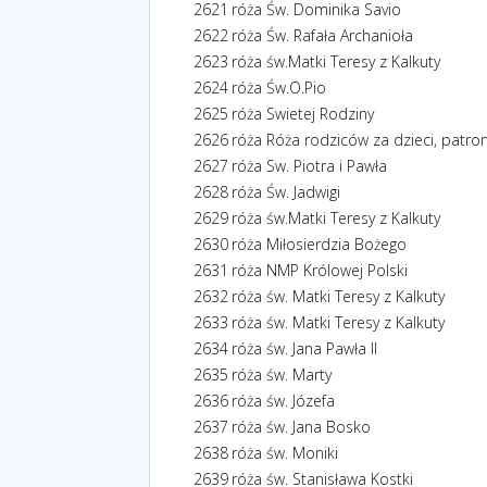
2621
róża Św. Dominika Savio
2622
róża Św. Rafała Archanioła
2623
róża św.Matki Teresy z Kalkuty
2624
róża Św.O.Pio
2625
róża Swietej Rodziny
2626
róża Róża rodziców za dzieci, patro
2627
róża Sw. Piotra i Pawła
2628
róża Św. Jadwigi
2629
róża św.Matki Teresy z Kalkuty
2630
róża Miłosierdzia Bożego
2631
róża NMP Królowej Polski
2632
róża św. Matki Teresy z Kalkuty
2633
róża św. Matki Teresy z Kalkuty
2634
róża św. Jana Pawła II
2635
róża św. Marty
2636
róża św. Józefa
2637
róża św. Jana Bosko
2638
róża św. Moniki
2639
róża św. Stanisława Kostki