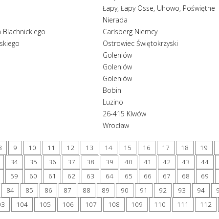
Łapy, Łapy Osse, Uhowo, Poświętne
Nierada
a Blachnickiego
Carlsberg Niemcy
skiego
Ostrowiec Świętokrzyski
Goleniów
Goleniów
Goleniów
Bobin
Luzino
26-415 Klwów
Wrocław
8
9
10
11
12
13
14
15
16
17
18
19
34
35
36
37
38
39
40
41
42
43
44
59
60
61
62
63
64
65
66
67
68
69
84
85
86
87
88
89
90
91
92
93
94
03
104
105
106
107
108
109
110
111
112