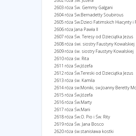
2602
róża Św. Jóżefa
2603
róża Sw. Gemmy Galgani
2604
róża Sw.Bernadetty Soubirous
2605
róża Sw.Dzieci Fatimskich Hiacynty i 
2606
róża Jana Pawła II
2607
róża Św. Teresy od Dzieciątka Jezus
2608
róża świ. siostry Faustyny Kowalskiej
2609
róża św. siostry Faustyny Kowalskiej
2610
róża św. Rita
2611
róża Św.Józefa
2612
róża Św.Tereski od Dzieciątka Jezus
2613
róża św. Kamila
2614
róża sw.Moniki, sw.Joanny Beretty Mo
2615
róża Św.Józefa
2616
róża Św.Marty
2617
róża Św.Marii
2618
róża Św.O. Pio i Św. Rity
2619
róża Św. Jana Bosco
2620
róża św.stanisława kostki