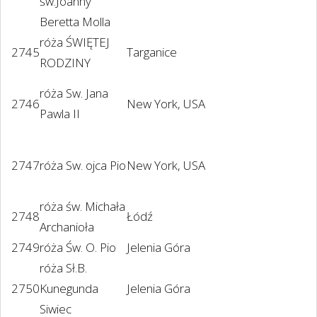
św.Joanny
Beretta Molla
róża ŚWIĘTEJ
2745
Targanice
RODZINY
róża Sw. Jana
2746
New York, USA
Pawla II
2747
róża Sw. ojca Pio
New York, USA
róża św. Michała
2748
Łódź
Archanioła
2749
róża Św. O. Pio
Jelenia Góra
róża Sł.B.
2750
Kunegunda
Jelenia Góra
Siwiec