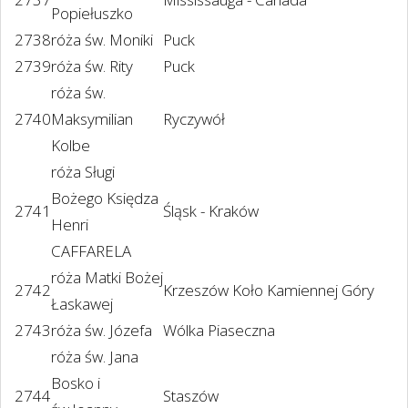
Popiełuszko
2738
róża św. Moniki
Puck
2739
róża św. Rity
Puck
róża św.
2740
Maksymilian
Ryczywół
Kolbe
róża Sługi
Bożego Księdza
2741
Śląsk - Kraków
Henri
CAFFARELA
róża Matki Bożej
2742
Krzeszów Koło Kamiennej Góry
Łaskawej
2743
róża św. Józefa
Wólka Piaseczna
róża św. Jana
Bosko i
2744
Staszów