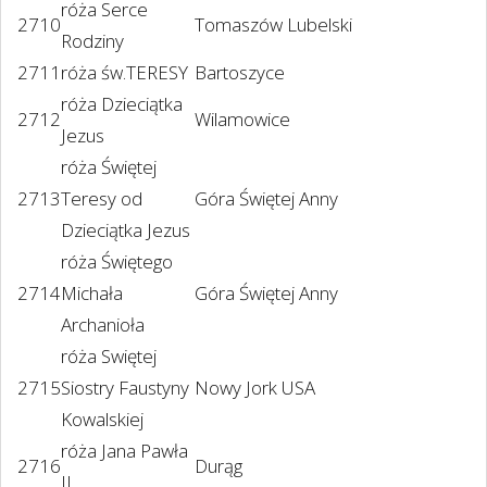
róża Serce
2710
Tomaszów Lubelski
Rodziny
2711
róża św.TERESY
Bartoszyce
róża Dzieciątka
2712
Wilamowice
Jezus
róża Świętej
2713
Teresy od
Góra Świętej Anny
Dzieciątka Jezus
róża Świętego
2714
Michała
Góra Świętej Anny
Archanioła
róża Swiętej
2715
Siostry Faustyny
Nowy Jork USA
Kowalskiej
róża Jana Pawła
2716
Durąg
II