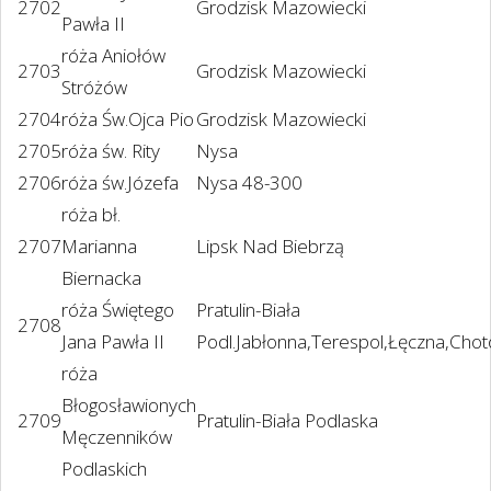
2702
Grodzisk Mazowiecki
Pawła II
róża Aniołów
2703
Grodzisk Mazowiecki
Stróżów
2704
róża Św.Ojca Pio
Grodzisk Mazowiecki
2705
róża św. Rity
Nysa
2706
róża św.Józefa
Nysa 48-300
róża bł.
2707
Marianna
Lipsk Nad Biebrzą
Biernacka
róża Świętego
Pratulin-Biała
2708
Jana Pawła II
Podl.Jabłonna,Terespol,Łęczna,Ch
róża
Błogosławionych
2709
Pratulin-Biała Podlaska
Męczenników
Podlaskich