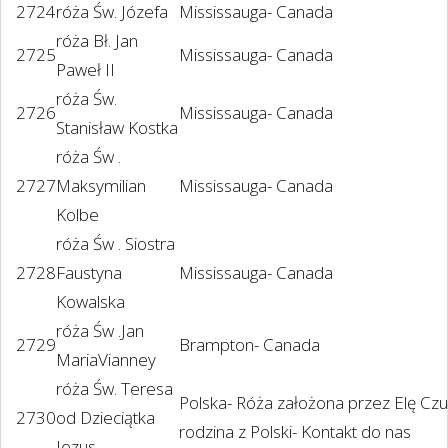
2724
róża Św. Józefa
Mississauga- Canada
róża Bł. Jan
2725
Mississauga- Canada
Paweł II
róża Św.
2726
Mississauga- Canada
Stanisław Kostka
róża Św .
2727
Maksymilian
Mississauga- Canada
Kolbe
róża Św . Siostra
2728
Faustyna
Mississauga- Canada
Kowalska
róża Św .Jan
2729
Brampton- Canada
MariaVianney
róża Św. Teresa
Polska- Róża założona przez Elę Czu
2730
od Dzieciątka
rodzina z Polski- Kontakt do nas
Jezus