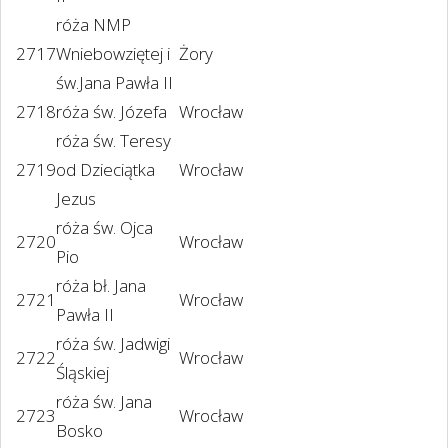
róża NMP
2717
Wniebowziętej i
Żory
św.Jana Pawła II
2718
róża św. Józefa
Wrocław
róża św. Teresy
2719
od Dzieciątka
Wrocław
Jezus
róża św. Ojca
2720
Wrocław
Pio
róża bł. Jana
2721
Wrocław
Pawła II
róża św. Jadwigi
2722
Wrocław
Śląskiej
róża św. Jana
2723
Wrocław
Bosko