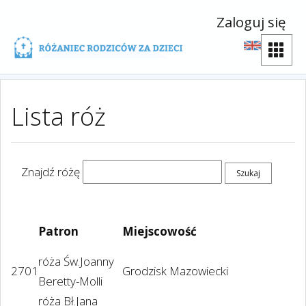
Zaloguj się
Lista róż
Znajdź różę
Patron
Miejscowość
róża Św.Joanny
2701
Grodzisk Mazowiecki
Beretty-Molli
róża Bł.Jana