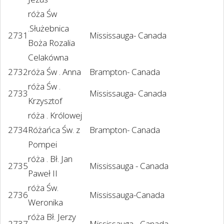
róża Św
.Służebnica
2731
Mississauga- Canada
Boża Rozalia
Celakówna
2732
róża Św . Anna
Brampton- Canada
róża Św .
2733
Mississauga- Canada
Krzysztof
róża . Królowej
2734
Różańca Św. z
Brampton- Canada
Pompei
róża . Bł. Jan
2735
Mississauga - Canada
Paweł II
róża Św.
2736
Mississauga-Canada
Weronika
róża Bł. Jerzy
2737
Mississauga - Canada