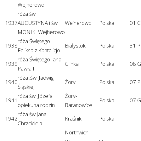
Wejherowo
róża św.
1937
AUGUSTYNA i św.
Wejherowo
Polska
01 C
MONIKI Wejherowo
róża Świętego
1938
Białystok
Polska
31 P
Feliksa z Kantalicjo
róża Świętego Jana
1939
Glinka
Polska
08 G
Pawła II
róża .św. Jadwigi
1940
Żory
Polska
07 P
Śląskiej
róża św. Józefa
Żory-
1941
Polska
07 G
opiekuna rodzin
Baranowice
róża św.Jana
1942
Kraśnik
Polska
Chrzciciela
Northwich-