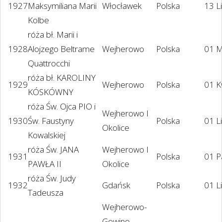
1927
Maksymiliana Marii
Włocławek
Polska
13 L
Kolbe
róża bł. Marii i
1928
Alojzego Beltrame
Wejherowo
Polska
01 M
Quattrocchi
róża bł. KAROLINY
1929
Wejherowo
Polska
01 K
KÓSKÓWNY
róża Św. Ojca PIO i
Wejherowo I
1930
Św. Faustyny
Polska
01 L
Okolice
Kowalskiej
róża Św. JANA
Wejherowo I
1931
Polska
01 P
PAWŁA II
Okolice
róża Św. Judy
1932
Gdańsk
Polska
01 L
Tadeusza
Wejherowo-
Gowino-