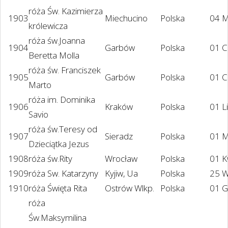
róża Św. Kazimierza
1903
Miechucino
Polska
04 M
królewicza
róża św.Joanna
1904
Garbów
Polska
01 C
Beretta Molla
róża św. Franciszek
1905
Garbów
Polska
01 C
Marto
róża im. Dominika
1906
Kraków
Polska
01 L
Savio
róża św.Teresy od
1907
Sieradz
Polska
01 M
Dzieciątka Jezus
1908
róża św.Rity
Wrocław
Polska
01 K
1909
róża Sw. Katarzyny
Kyjiw, Ua
Polska
25 W
1910
róża Święta Rita
Ostrów Wlkp.
Polska
01 G
róża
Św.Maksymilina