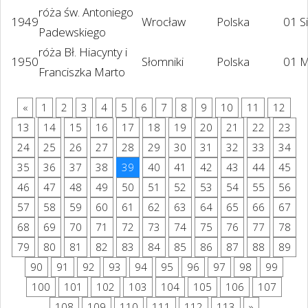
róża św. Antoniego
1949
Wrocław
Polska
01 S
Padewskiego
róża Bł. Hiacynty i
1950
Słomniki
Polska
01 M
Franciszka Marto
«
1
2
3
4
5
6
7
8
9
10
11
12
13
14
15
16
17
18
19
20
21
22
23
24
25
26
27
28
29
30
31
32
33
34
35
36
37
38
39
40
41
42
43
44
45
46
47
48
49
50
51
52
53
54
55
56
57
58
59
60
61
62
63
64
65
66
67
68
69
70
71
72
73
74
75
76
77
78
79
80
81
82
83
84
85
86
87
88
89
90
91
92
93
94
95
96
97
98
99
100
101
102
103
104
105
106
107
108
109
110
111
112
113
»