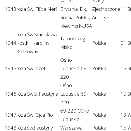
Wielka
Stany
1943
róża Sw. Filipa Neri
Brytania; Elk,
Zjednoczone
11 S
Rumia-Polska;
Ameryki
New York-USA
róża Św.Stanisława
Tarnobrzeg -
1944
Kostki i Karoliny
Polska
01 S
Nisko
Kózkówny
Ośno
1945
róża Sw.Jozef
Lubuskie 69-
Polska
15 S
220
Ośno
1946
róża Sw.S. Faustyna
Lubuskie 69-
Polska
15 S
220
69-220 Ośno
1947
róża Św. Ojca Pio
Polska
13 W
Lubuskie
1948
róża św.Faustyny
Warszawa
Polska
15 W