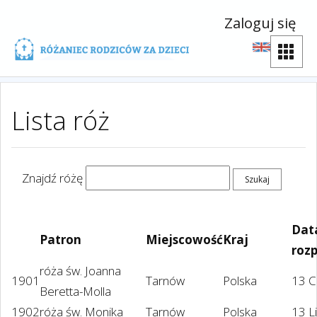
Zaloguj się
Lista róż
Znajdź różę
Dat
Patron
Miejscowość
Kraj
roz
róża św. Joanna
1901
Tarnów
Polska
13 C
Beretta-Molla
1902
róża św. Monika
Tarnów
Polska
13 L