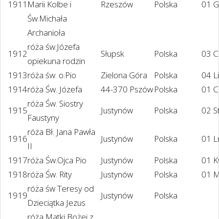
1911
Marii Kolbe i
Rzeszów
Polska
01 G
Św.Michała
Archanioła
róża św.Józefa
1912
Słupsk
Polska
03 C
opiekuna rodzin
1913
róża św. o.Pio
Zielona Góra
Polska
04 L
1914
róża Św. Józefa
44-370 Pszów
Polska
01 C
róża Św. Siostry
1915
Justynów
Polska
02 S
Faustyny
róża Bł. Jana Pawła
1916
Justynów
Polska
01 L
II
1917
róża Św.Ojca Pio
Justynów
Polska
01 K
1918
róża Św. Rity
Justynów
Polska
01 M
róża św Teresy od
1919
Justynów
Polska
Dzieciątka Jezus
róża Matki Bożej z