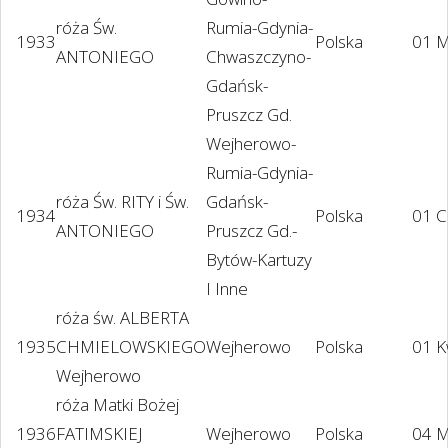
róża Św.
Rumia-Gdynia-
1933
Polska
01 M
ANTONIEGO
Chwaszczyno-
Gdańsk-
Pruszcz Gd.
Wejherowo-
Rumia-Gdynia-
róża Św. RITY i Św.
Gdańsk-
1934
Polska
01 C
ANTONIEGO
Pruszcz Gd.-
Bytów-Kartuzy
I Inne
róża św. ALBERTA
1935
CHMIELOWSKIEGO
Wejherowo
Polska
01 K
Wejherowo
róża Matki Bożej
1936
FATIMSKIEJ
Wejherowo
Polska
04 M