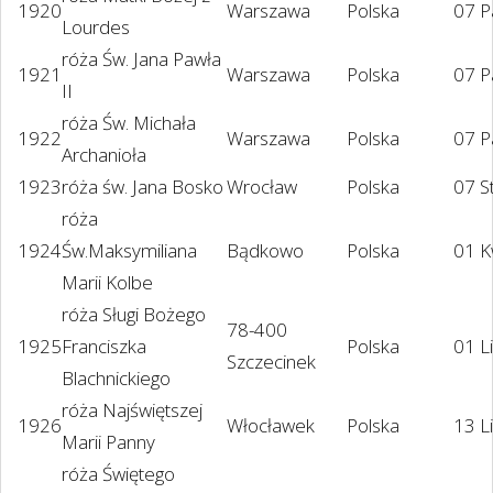
1920
Warszawa
Polska
07 P
Lourdes
róża Św. Jana Pawła
1921
Warszawa
Polska
07 P
II
róża Św. Michała
1922
Warszawa
Polska
07 P
Archanioła
1923
róża św. Jana Bosko
Wrocław
Polska
07 S
róża
1924
Św.Maksymiliana
Bądkowo
Polska
01 K
Marii Kolbe
róża Sługi Bożego
78-400
1925
Franciszka
Polska
01 L
Szczecinek
Blachnickiego
róża Najświętszej
1926
Włocławek
Polska
13 L
Marii Panny
róża Świętego