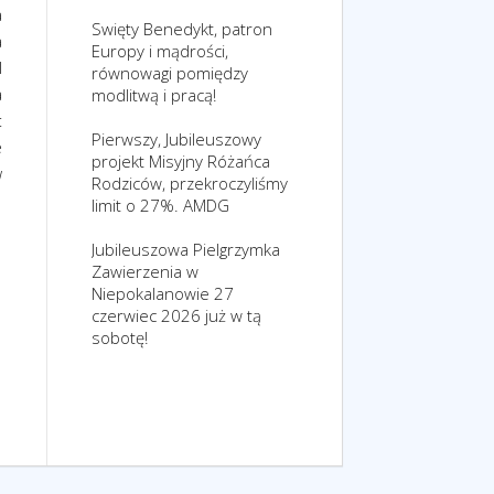
a
Swięty Benedykt, patron
a
Europy i mądrości,
l
równowagi pomiędzy
a
modlitwą i pracą!
t
Pierwszy, Jubileuszowy
e
projekt Misyjny Różańca
w
Rodziców, przekroczyliśmy
limit o 27%. AMDG
Jubileuszowa Pielgrzymka
Zawierzenia w
Niepokalanowie 27
czerwiec 2026 już w tą
sobotę!