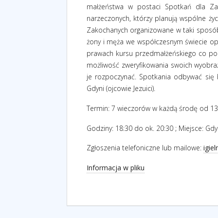
małżeństwa w postaci Spotkań dla Zak
narzeczonych, którzy planują wspólne życi
Zakochanych organizowane w taki sposób,
żony i męża we współczesnym świecie opa
prawach kursu przedmałżeńskiego co pozw
możliwość zweryfikowania swoich wyobraż
je rozpoczynać. Spotkania odbywać się 
Gdyni (ojcowie Jezuici).
Termin: 7 wieczorów w każdą środę od 13
Godziny: 18:30 do ok. 20:30 ; Miejsce: Gdyn
Zgłoszenia telefoniczne lub mailowe:
igie
Informacja w pliku