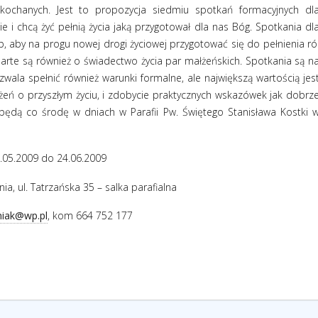
ochanych. Jest to propozycja siedmiu spotkań formacyjnych dl
e i chcą żyć pełnią życia jaką przygotował dla nas Bóg. Spotkania dl
 aby na progu nowej drogi życiowej przygotować się do pełnienia ró
rte są również o świadectwo życia par małżeńskich. Spotkania są n
ala spełnić również warunki formalne, ale największą wartością jes
eń o przyszłym życiu, i zdobycie praktycznych wskazówek jak dobrz
będą co środę w dniach w Parafii Pw. Świętego Stanisława Kostki 
.05.2009 do 24.06.2009
ia, ul. Tatrzańska 35 – salka parafialna
lniak@wp.pl
, kom 664 752 177