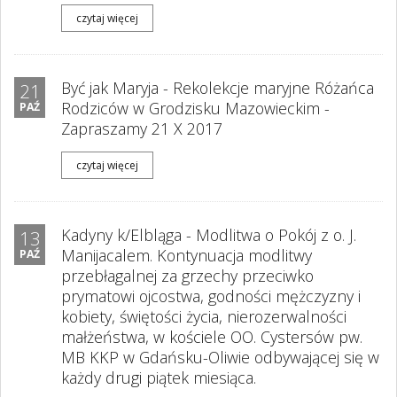
czytaj więcej
Być jak Maryja - Rekolekcje maryjne Różańca
21
Rodziców w Grodzisku Mazowieckim -
PAŹ
Zapraszamy 21 X 2017
czytaj więcej
Kadyny k/Elbląga - Modlitwa o Pokój z o. J.
13
Manijacalem. Kontynuacja modlitwy
PAŹ
przebłagalnej za grzechy przeciwko
prymatowi ojcostwa, godności mężczyzny i
kobiety, świętości życia, nierozerwalności
małżeństwa, w kościele OO. Cystersów pw.
MB KKP w Gdańsku-Oliwie odbywającej się w
każdy drugi piątek miesiąca.