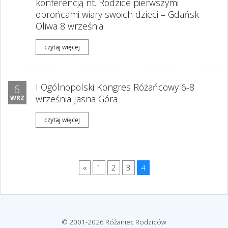
konferencją nt. Rodzice pierwszymi
obrońcami wiary swoich dzieci – Gdańsk
Oliwa 8 września
czytaj więcej
I Ogólnopolski Kongres Różańcowy 6-8
6
września Jasna Góra
WRZ
czytaj więcej
«
1
2
3
4
© 2001-2026 Różaniec Rodziców