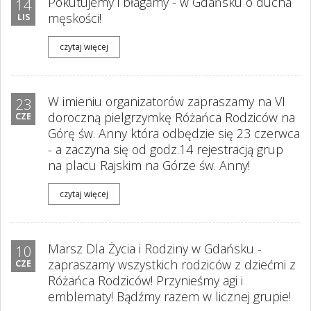
Pokutujemy i błagamy - w Gdańsku o ducha
14
męskości!
LIS
czytaj więcej
W imieniu organizatorów zapraszamy na VI
23
doroczną pielgrzymkę Różańca Rodziców na
CZE
Górę św. Anny która odbędzie się 23 czerwca
- a zaczyna się od godz.14 rejestracją grup
na placu Rajskim na Górze św. Anny!
czytaj więcej
Marsz Dla Życia i Rodziny w Gdańsku -
10
zapraszamy wszystkich rodziców z dziećmi z
CZE
Różańca Rodziców! Przynieśmy flagi i
emblematy! Bądźmy razem w licznej grupie!