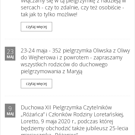
Włączamy się w tą pielgrzymkę z nadzieją w
sercach - czy to zdalnie, czy też osobiście -
tak jak to tylko możliwe!
czytaj więcej
23-24 maja - 352 pielgrzymka Oliwska z Oliwy
23
do Wejherowa i z powrotem - zapraszamy
MAJ
wszystkich rodziców do duchowego
pielgrzymowania z Maryją
czytaj więcej
Duchowa XII Pielgrzymka Czytelników
9
„Różańca” i Członków Rodziny Loretańskiej,
MAJ
Loretto, 9 maja 2020 r., podczas której
będziemy obchodzić także jubileusz 25-lecia