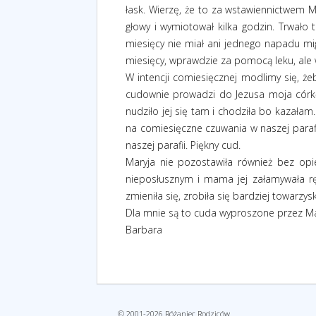
łask. Wierzę, że to za wstawiennictwem Ma
głowy i wymiotował kilka godzin. Trwało 
miesięcy nie miał ani jednego napadu mig
miesięcy, wprawdzie za pomocą leku, ale 
W intencji comiesięcznej modlimy się, że
cudownie prowadzi do Jezusa moja córkę,
nudziło jej się tam i chodziła bo kazałam.
na comiesięczne czuwania w naszej parafi
naszej parafii. Piękny cud.
Maryja nie pozostawiła również bez opie
nieposłusznym i mama jej załamywała ręc
zmieniła się, zrobiła się bardziej towarz
Dla mnie są to cuda wyproszone przez Mar
Barbara
© 2001-2026 Różaniec Rodziców