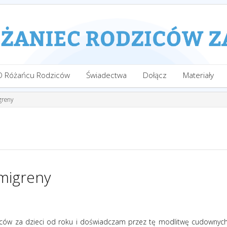
O Różańcu Rodziców
Świadectwa
Dołącz
Materiały
greny
 migreny
ców za dzieci od roku i doświadczam przez tę modlitwę cudownyc