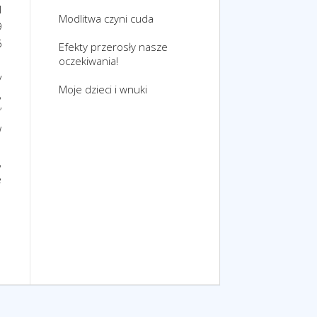
l
Modlitwa czyni cuda
9
6
Efekty przerosły nasze
oczekiwania!
y
Moje dzieci i wnuki
,
”
w
,
e