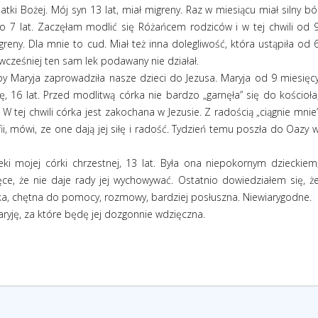
tki Bożej. Mój syn 13 lat, miał migreny. Raz w miesiącu miał silny bó
to 7 lat. Zaczęłam modlić się Różańcem rodziców i w tej chwili od 
reny. Dla mnie to cud. Miał też inna dolegliwość, która ustąpiła od 
wcześniej ten sam lek podawany nie działał.
by Maryja zaprowadziła nasze dzieci do Jezusa. Maryja od 9 miesięc
 16 lat. Przed modlitwą córka nie bardzo „garnęła” się do kościoła
 W tej chwili córka jest zakochana w Jezusie. Z radością „ciągnie mnie
i, mówi, ze one dają jej siłę i radość. Tydzień temu poszła do Oazy 
ki mojej córki chrzestnej, 13 lat. Była ona niepokornym dzieckiem
e, że nie daje rady jej wychowywać. Ostatnio dowiedziałem się, ż
yska, chętna do pomocy, rozmowy, bardziej posłuszna. Niewiarygodne.
yję, za które będę jej dozgonnie wdzięczna.