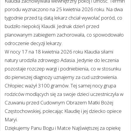
Klaudia zachowywała wewnętrzny pokój i ufność. Termin
porodu wyznaczono na 25 kwietnia 2026 roku. Na dwa
tygodnie przed tą datą lekarz chciał wywołać poród, co
budziło niepokój Klaudii. Jednak dzień przed
planowanym zabiegiem zachorowała, co spowodowało
odroczenie decyzji lekarzy.
W nocy 17 na 18 kwietnia 2026 roku Klaudia siłami
natury urodziła zdrowego Adasia. Jedynie do leczenia
pozostaje rozczep wargi i podniebienia, co w stosunku
do pierwszej diagnozy uznajemy za cud uzdrowienia.
Chłopiec ważył 3100 gramów. Tej samej nocy grupa
rodziców modlących się za swoje dzieci uczestniczyła w
Czuwaniu przed Cudownym Obrazem Matki Bożej
Częstochowskiej, polecając Klaudię i jej dziecko opiece
Maryi.
Dziękujemy Panu Bogu i Matce Najświętszej za opiekę