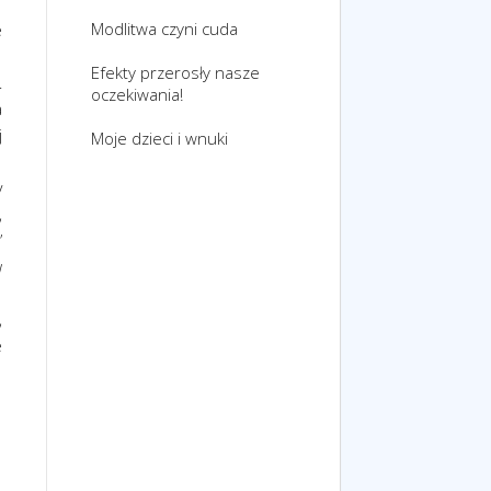
Modlitwa czyni cuda
e
Efekty przerosły nasze
.
oczekiwania!
a
j
Moje dzieci i wnuki
y
,
”
w
,
e