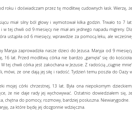
d roku i doświadczam przez tę modlitwę cudownych łask. Wierzę, ż
iącu miał silny ból głowy i wymiotował kilka godzin. Trwało to 7 lat
w tej chwili od 9 miesięcy nie miał ani jednego napadu migreny. Dl
która ustąpiła od 6 miesięcy, wprawdzie za pomocą leku, ale wcześnie
by Maryja zaprowadziła nasze dzieci do Jezusa. Maryja od 9 miesięc
 16 lat. Przed modlitwą córka nie bardzo „garnęła” się do kościoła
 W tej chwili córka jest zakochana w Jezusie. Z radością „ciągnie mnie
i, mówi, ze one dają jej siłę i radość. Tydzień temu poszła do Oazy 
ki mojej córki chrzestnej, 13 lat. Była ona niepokornym dzieckiem
e, że nie daje rady jej wychowywać. Ostatnio dowiedziałem się, ż
yska, chętna do pomocy, rozmowy, bardziej posłuszna. Niewiarygodne.
yję, za które będę jej dozgonnie wdzięczna.