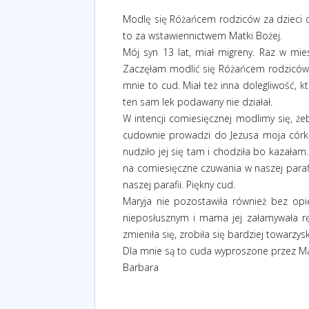
Modlę się Różańcem rodziców za dzieci o
to za wstawiennictwem Matki Bożej.
Mój syn 13 lat, miał migreny. Raz w mies
Zaczęłam modlić się Różańcem rodziców i 
mnie to cud. Miał też inna dolegliwość, 
ten sam lek podawany nie działał.
W intencji comiesięcznej modlimy się, że
cudownie prowadzi do Jezusa moja córkę,
nudziło jej się tam i chodziła bo kazałam.
na comiesięczne czuwania w naszej parafi
naszej parafii. Piękny cud.
Maryja nie pozostawiła również bez opie
nieposłusznym i mama jej załamywała ręc
zmieniła się, zrobiła się bardziej towarz
Dla mnie są to cuda wyproszone przez Mar
Barbara