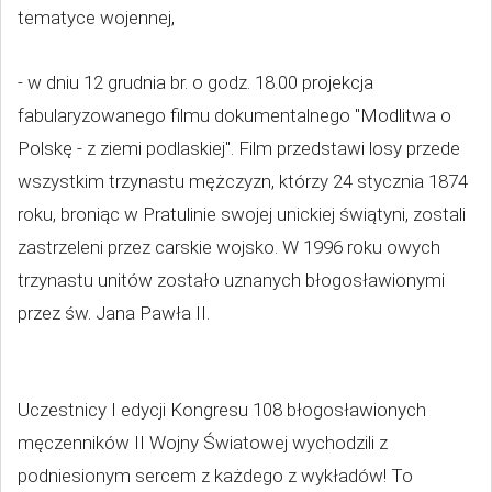
tematyce wojennej,
- w dniu 12 grudnia br. o godz. 18.00 projekcja
fabularyzowanego filmu dokumentalnego "Modlitwa o
Polskę - z ziemi podlaskiej". Film przedstawi losy przede
wszystkim trzynastu mężczyzn, którzy 24 stycznia 1874
roku, broniąc w Pratulinie swojej unickiej świątyni, zostali
zastrzeleni przez carskie wojsko. W 1996 roku owych
trzynastu unitów zostało uznanych błogosławionymi
przez św. Jana Pawła II.
Uczestnicy I edycji Kongresu 108 błogosławionych
męczenników II Wojny Światowej wychodzili z
podniesionym sercem z każdego z wykładów! To