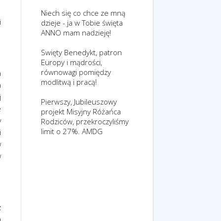
Niech się co chce ze mną
i
dzieje - ja w Tobie święta
ANNO mam nadzieję!
Swięty Benedykt, patron
Europy i mądrości,
równowagi pomiędzy
a
modlitwą i pracą!
a
j
Pierwszy, Jubileuszowy
e
projekt Misyjny Różańca
y
Rodziców, przekroczyliśmy
limit o 27%. AMDG
i
w
w
z
a