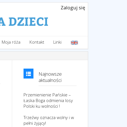
Zaloguj się
Moja róża
Kontakt
Linki
Najnowsze
aktualności
Przemienienie Pańskie –
Łaska Boga odmienia losy
Polski ku wolności !
Trzeźwy oznacza wolny i w
pełni żyjący!