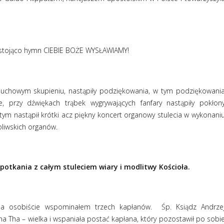
 stojąco hymn CIEBIE BOŻE WYSŁAWIAMY!
 duchowym skupieniu, nastąpiły podziękowania, w tym podziękowani
e, przy dźwiękach trąbek wygrywających fanfary nastąpiły pokłon
 tym nastąpił krótki acz piękny koncert organowy stulecia w wykonani
liwskich organów.
potkania z całym stuleciem wiary i modlitwy Kościoła.
ja osobiście wspominałem trzech kapłanów.
Śp. Ksiądz Andrze
na Tha – wielka i wspaniała postać kapłana, który pozostawił po sobi