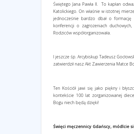
Świętego Jana Pawła II.
To kapłan odważ
Katolickiego. On właśnie w istotnej mier
jednocześnie bardzo dbał o formację d
konferencji o zagrożeniach duchowych,
Rodziców współorganizowała.
I jeszcze śp. Arcybiskup Tadeusz Gocłowsk
zatwierdził nasz Akt Zawierzenia Matce Bo
Ten Kościół jawi się jako piękny i błyszc
kontekście 100 lat zorganizowanej diec
Bogu niech będą dzięki!
Święci męczennicy Gdańscy, módlcie si