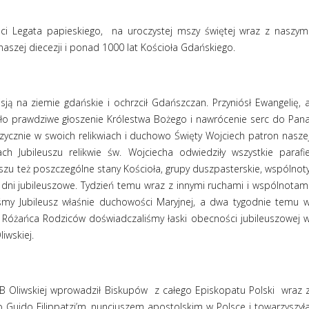
ci Legata papieskiego,
na uroczystej mszy świętej wraz z naszym
aszej diecezji i ponad 1000 lat Kościoła Gdańskiego.
ją na ziemie gdańskie i ochrzcił Gdańszczan. Przyniósł Ewangelię, 
było prawdziwe głoszenie Królestwa Bożego i nawrócenie serc do Pan
 fizycznie w swoich relikwiach i duchowo Święty Wojciech patron nasze
h Jubileuszu relikwie św. Wojciecha odwiedziły wszystkie parafi
szu też poszczególne stany Kościoła, grupy duszpasterskie, wspólnot
e dni jubileuszowe. Tydzień temu wraz z innymi ruchami i wspólnotam
śmy Jubileusz właśnie duchowości Maryjnej, a dwa tygodnie temu 
i Różańca Rodziców doświadczaliśmy łaski obecności jubileuszowej 
iwskiej.
MB Oliwskiej wprowadził Biskupów
z całego Episkopatu Polski
wraz 
Guido Filippatzi’m, nuncjuszem apostolskim w Polsce i towarzyszył