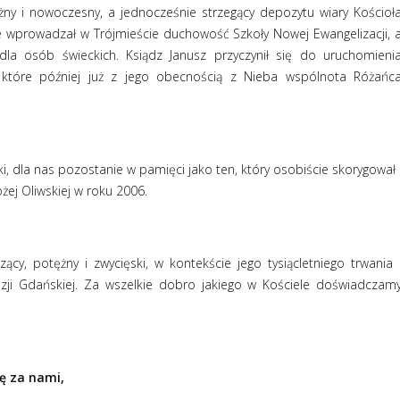
ny i nowoczesny, a jednocześnie strzegący depozytu wiary Kościoł
ze wprowadzał w Trójmieście duchowość Szkoły Nowej Ewangelizacji, 
la osób świeckich. Ksiądz Janusz przyczynił się do uruchomieni
 które później już z jego obecnością z Nieba wspólnota Różańc
i, dla nas pozostanie w pamięci jako ten, który osobiście skorygował 
żej Oliwskiej w roku 2006.
zący, potężny i zwycięski, w kontekście jego tysiącletniego trwania 
ezji Gdańskiej. Za wszelkie dobro jakiego w Kościele doświadczam
ę za nami,