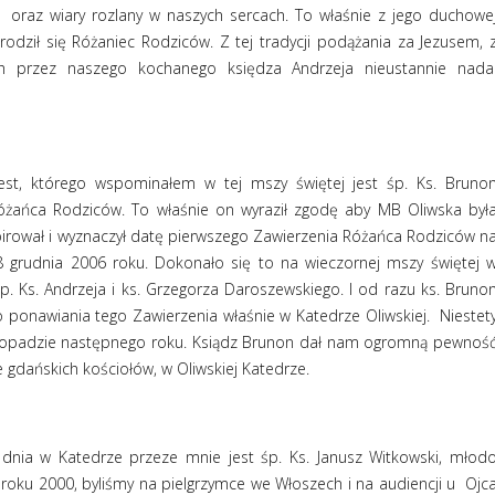
i
oraz wiary rozlany w naszych sercach. To właśnie z jego duchowe
arodził się Różaniec Rodziców. Z tej tradycji podążania za Jezusem, 
h przez naszego kochanego księdza Andrzeja nieustannie nada
est, którego wspominałem w tej mszy świętej jest śp. Ks. Bruno
óżańca Rodziców. To właśnie on wyraził zgodę aby MB Oliwska był
irował i wyznaczył datę pierwszego Zawierzenia Różańca Rodziców n
 grudnia 2006 roku. Dokonało się to na wieczornej mszy świętej 
. Ks. Andrzeja i ks. Grzegorza Daroszewskiego. I od razu ks. Bruno
go ponawiania tego Zawierzenia właśnie w Katedrze Oliwskiej.
Niestet
istopadzie następnego roku. Ksiądz Brunon dał nam ogromną pewnoś
 gdańskich kościołów, w Oliwskiej Katedrze.
ia w Katedrze przeze mnie jest śp. Ks. Janusz Witkowski, młod
roku 2000, byliśmy na pielgrzymce we Włoszech i na audiencji u
Ojc