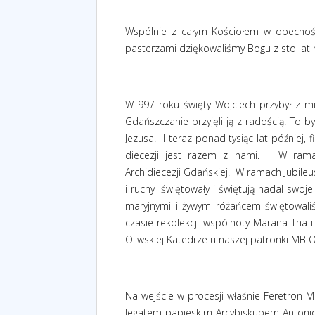
Wspólnie z całym Kościołem w obecnoś
pasterzami dziękowaliśmy Bogu z sto lat n
W 997 roku święty Wojciech przybył z mis
Gdańszczanie przyjęli ją z radością. To 
Jezusa.
I teraz ponad tysiąc lat później,
diecezji jest razem z nami.
W ramac
Archidiecezji Gdańskiej.
W ramach Jubileu
i ruchy
świętowały i świętują nadal swoj
maryjnymi i żywym różańcem świętowali
czasie rekolekcji wspólnoty Marana Tha 
Oliwskiej Katedrze u naszej patronki MB Ol
Na wejście w procesji właśnie Feretron 
legatem papieskim Arcybiskupem Antonio 