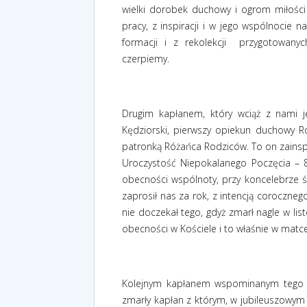
wielki dorobek duchowy i ogrom miłośc
pracy, z inspiracji i w jego wspólnocie n
formacji i z rekolekcji
przygotowanyc
czerpiemy.
Drugim kapłanem, który wciąż z nami j
Kędziorski, pierwszy opiekun duchowy R
patronką Różańca Rodziców. To on zainsp
Uroczystość Niepokalanego Poczęcia – 8
obecności wspólnoty, przy koncelebrze śp
zaprosił nas za rok, z intencją coroczne
nie doczekał tego, gdyż zmarł nagle w l
obecności w Kościele i to właśnie w matce
Kolejnym kapłanem wspominanym tego dn
zmarły kapłan z którym, w jubileuszowym 