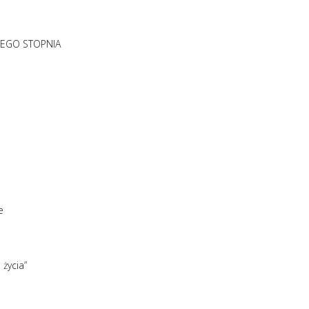
IEGO STOPNIA
e
 życia”