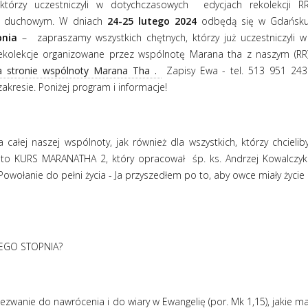
tórzy uczestniczyli w dotychczasowych
edycjach rekolekcji R
iu duchowym. W dniach
24-25 lutego
2024
odbędą się w Gdańsk
pnia
–
zapraszamy wszystkich chętnych, którzy już uczestniczyli w
rekolekcje organizowane przez wspólnotę Marana tha z naszym (RR
a stronie wspólnoty Marana Tha .
Zapisy Ewa - tel. 513 951 243
resie. Poniżej program i informacje!
całej naszej wspólnoty, jak również dla wszystkich, którzy chcielib
ie to KURS MARANATHA 2, który opracował
śp. ks. Andrzej Kowalczyk
owołanie do pełni życia - Ja przyszedłem po to, aby owce miały życie 
EGO STOPNIA?
wanie do nawrócenia i do wiary w Ewangelię (por. Mk 1,15), jakie m