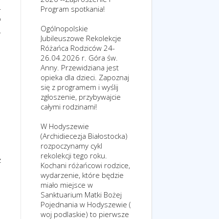
.
Program spotkania!
o
Ogólnopolskie
.
Jubileuszowe Rekolekcje
Różańca Rodziców 24-
26.04.2026 r. Góra św.
Anny. Przewidziana jest
opieka dla dzieci. Zapoznaj
się z programem i wyślij
zgłoszenie, przybywajcie
całymi rodzinami!
W Hodyszewie
(Archidiecezja Białostocka)
rozpoczynamy cykl
rekolekcji tego roku.
z
Kochani różańcowi rodzice,
wydarzenie, które będzie
miało miejsce w
Sanktuarium Matki Bożej
Pojednania w Hodyszewie (
woj podlaskie) to pierwsze