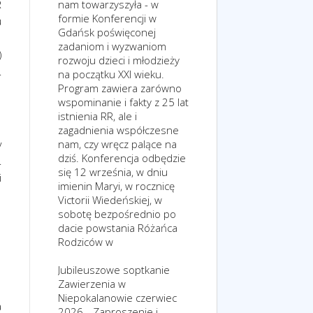
nam towarzyszyła - w
R
formie Konferencji w
u
Gdańsk poświęconej
zadaniom i wyzwaniom
)
rozwoju dzieci i młodzieży
.
na początku XXI wieku.
Program zawiera zarówno
wspominanie i fakty z 25 lat
istnienia RR, ale i
zagadnienia współczesne
nam, czy wręcz palące na
y
dziś. Konferencja odbędzie
.
się 12 września, w dniu
i
imienin Maryi, w rocznicę
Victorii Wiedeńskiej, w
sobotę bezpośrednio po
dacie powstania Różańca
Rodziców w
Jubileuszowe soptkanie
Zawierzenia w
Niepokalanowie czerwiec
a
2026 --Zaproszenie i