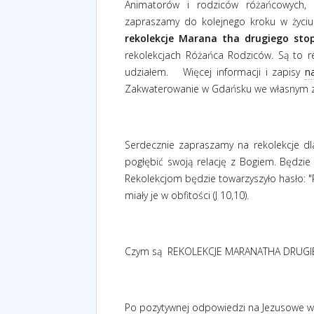
Animatorów i rodziców różańcowych, k
zapraszamy do kolejnego kroku w życ
rekolekcje Marana tha drugiego sto
rekolekcjach Różańca Rodziców. Są to 
udziałem.
Więcej informacji i zapisy
n
Zakwaterowanie w Gdańsku we własnym zak
Serdecznie zapraszamy na rekolekcje dla 
pogłębić swoją relację z Bogiem. Będz
Rekolekcjom będzie towarzyszyło hasło: "P
miały je w obfitości (J 10,10).
Czym są
REKOLEKCJE MARANATHA DRUGI
Po pozytywnej odpowiedzi na Jezusowe wez