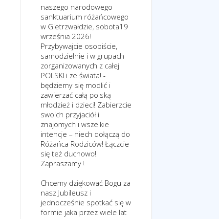
naszego narodowego
sanktuarium różańcowego
w Gietrzwałdzie, sobota19
września 2026!
Przybywajcie osobiście,
samodzielnie i w grupach
zorganizowanych z całej
POLSKI i ze świata! -
będziemy się modlić i
zawierzać całą polską
młodzież i dzieci! Zabierzcie
swoich przyjaciół i
znajomych i wszelkie
intencje – niech dołączą do
Różańca Rodziców! Łączcie
się też duchowo!
Zapraszamy !
Chcemy dziękować Bogu za
nasz Jubileusz i
jednocześnie spotkać się w
formie jaka przez wiele lat