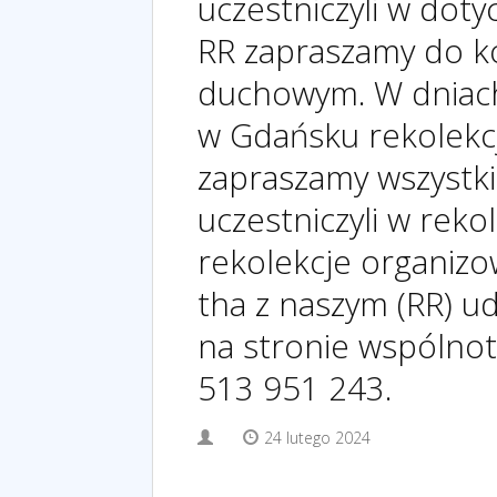
uczestniczyli w dot
RR zapraszamy do ko
duchowym. W dniach
w Gdańsku rekolekc
zapraszamy wszystki
uczestniczyli w rek
rekolekcje organiz
tha z naszym (RR) ud
na stronie wspólnoty
513 951 243.
24 lutego 2024