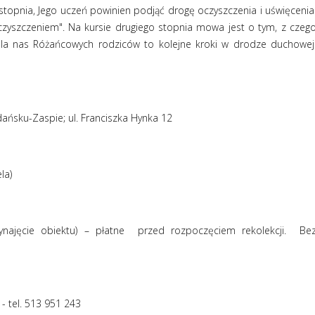
topnia, Jego uczeń powinien podjąć drogę oczyszczenia i uświęcenia
yszczeniem". Na kursie drugiego stopnia mowa jest o tym, z czeg
 Dla nas Różańcowych rodziców to kolejne kroki w drodze duchowej
Gdańsku-Zaspie; ul. Franciszka Hynka 12
la)
ynajęcie obiektu) – płatne
przed rozpoczęciem rekolekcji.
Be
 - tel. 513 951 243