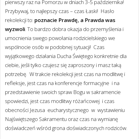
pierwszy raz na Pomorzu w dniach 3-5 października!
Przybywaj, to najlepszy czas – czas Łaski!
Hasło
rekolekcji to:
poznacie Prawdę, a Prawda was
wyzwoli
. To bardzo dobra okazja do przemyślenia i
umocnienia swego powołania rodzicielskiego we
wspólnocie osób w podobnej sytuacji!
Czas
wyjątkowego działania Ducha Świętego konkretnie dla
ciebie, jeśli tylko czujesz się zaproszony i masz taką
potrzebę.
W trakcie rekolekcji jest czas na modlitwę i
refleksje, jest czas na konferencje formacyjne
i na
przedstawienie swoich spraw Bogu w sakramencie
spowiedzi, jest czas modlitwy różańcowej
i czas
obecności Jezusa
eucharystycznego
w
wystawieniu
Najświętszego Sakramentu oraz czas na wymianę
doświadczeń wśród grona doświadczonych rodziców.