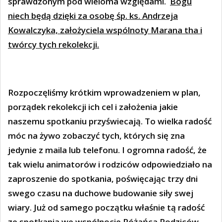
sprawdzonym pod wieloma względami.
Bogu
niech będą dzięki za osobę śp. ks. Andrzeja
Kowalczyka, założyciela wspólnoty Marana tha i
twórcy tych rekolekcji.
Rozpoczęliśmy krótkim wprowadzeniem w plan,
porządek rekolekcji ich cel i założenia jakie
naszemu spotkaniu przyświecają. To wielka radość
móc na żywo zobaczyć tych, których się zna
jedynie z maila lub telefonu. I ogromna radość, że
tak wielu animatorów i rodziców odpowiedziało na
zaproszenie do spotkania, poświęcając trzy dni
swego czasu na duchowe budowanie siły swej
wiary. Już od samego początku właśnie tą radość
ze spotkania we wspólnocie Różańca Rodziców