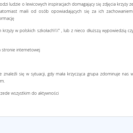
odzi ludzie o lewicowych inspiracjach domagający się zdjęcia krzyży z
natomiast maili od osób opowiadających się za ich zachowaniem
formację
rzyży w polskich szkołach\\\" , lub z nieco dłuższą wypowiedzią cz
 stronie internetowej
znaleźli się w sytuacji, gdy mała krzycząca grupa zdominuje nas 
ym.
rzede wszystkim do aktywności