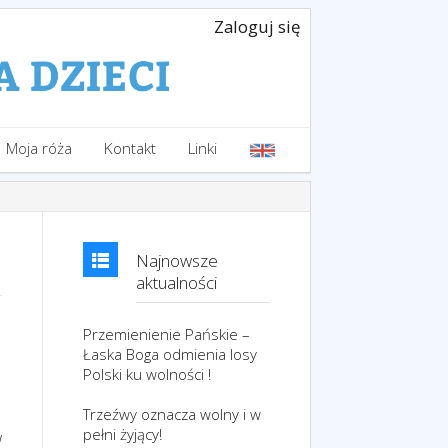
Zaloguj się
Moja róża
Kontakt
Linki
Najnowsze
aktualności
Przemienienie Pańskie –
Łaska Boga odmienia losy
Polski ku wolności !
Trzeźwy oznacza wolny i w
pełni żyjący!
w