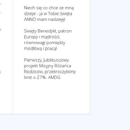
e
Niech się co chce ze mną
.
dzieje - ja w Tobie święta
ANNO mam nadzieję!
y
Swięty Benedykt, patron
Europy i mądrości,
równowagi pomiędzy
modlitwą i pracą!
Pierwszy, Jubileuszowy
projekt Misyjny Różańca
Rodziców, przekroczyliśmy
w
limit o 27%. AMDG