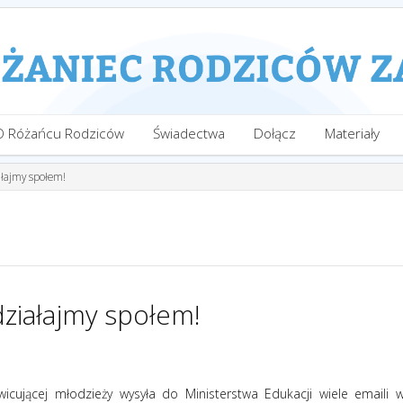
O Różańcu Rodziców
Świadectwa
Dołącz
Materiały
ałajmy społem!
działajmy społem!
icującej młodzieży wysyła do Ministerstwa Edukacji wiele emaili 