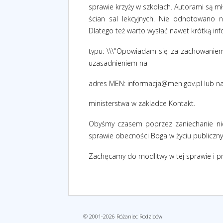
sprawie krzyży w szkołach. Autorami są mł
ścian sal lekcyjnych. Nie odnotowano 
Dlatego też warto wysłać nawet krótką in
typu: \\\"Opowiadam się za zachowaniem k
uzasadnieniem na
adres MEN:
informacja@men.gov.pl
lub na
ministerstwa w zakladce Kontakt.
Obyśmy czasem poprzez zaniechanie nie 
sprawie obecności Boga w życiu publiczn
Zachęcamy do modlitwy w tej sprawie i p
© 2001-2026 Różaniec Rodziców