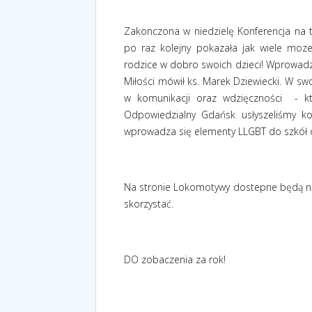
Zakonczona w niedzielę Konferencja na 
po raz kolejny pokazała jak wiele moz
rodzice w dobro swoich dzieci! Wprowadzen
Miłości mówił ks. Marek Dziewiecki. W sw
w komunikacji oraz wdzięczności - kt
Odpowiedzialny Gdańsk usłyszeliśmy ko
wprowadza się elementy LLGBT do szkół o
Na stronie Lokomotywy dostepne będą ni
skorzystać.
DO zobaczenia za rok!