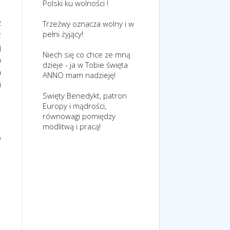
Polski ku wolności !
z
Trzeźwy oznacza wolny i w
pełni żyjący!
ć
j
Niech się co chce ze mną
a
dzieje - ja w Tobie święta
a
ANNO mam nadzieję!
i
Swięty Benedykt, patron
Europy i mądrości,
równowagi pomiędzy
modlitwą i pracą!
o