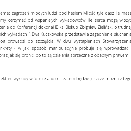
temat zagrozeń młodych ludzi pod hasłem Miłość tyle dasz ile mas
emy otrzymać od wspaniałych wykładowców, ile serca mogą włoży
ia do Konferencji dokonał JE ks. Biskup Zbigniew Zieliński, o trudne
oich wykładach [. Ewa Kuczkowska przedstawiła zagadnienie słuchani
óa prowadzi do szczęścia. W dwu wystapieniach Stowarzyszeni
nkrety - w jaki sposób manipulacyjnie próbuje się wprowadzać 
raz jak się bronić, bo to są działania sprzeczne z obecnym prawem.
ekture wykłady w formie audio - zatem będzie jeszcze mozna z teg