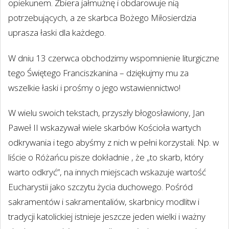
opiekunem. Zbiera jałmużnę i obdarowuje nią
potrzebujących, a ze skarbca Bożego Miłosierdzia
uprasza łaski dla każdego.
W dniu 13 czerwca obchodzimy wspomnienie liturgiczne
tego Świętego Franciszkanina – dziękujmy mu za
wszelkie łaski i prośmy o jego wstawiennictwo!
W wielu swoich tekstach, przyszły błogosławiony, Jan
Paweł II wskazywał wiele skarbów Kościoła wartych
odkrywania i tego abyśmy z nich w pełni korzystali. Np. w
liście o Różańcu pisze dokładnie , że „to skarb, który
warto odkryć”, na innych miejscach wskazuje wartość
Eucharystii jako szczytu życia duchowego. Pośród
sakramentów i sakramentaliów, skarbnicy modlitw i
tradycji katolickiej istnieje jeszcze jeden wielki i ważny