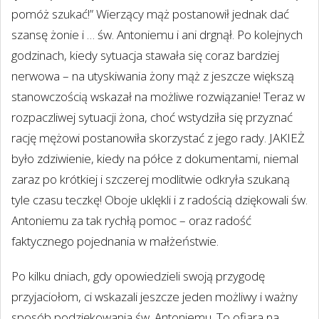
pomóż szukać!” Wierzący mąż postanowił jednak dać
szansę żonie i … św. Antoniemu i ani drgnął. Po kolejnych
godzinach, kiedy sytuacja stawała się coraz bardziej
nerwowa – na utyskiwania żony mąż z jeszcze większą
stanowczością wskazał na możliwe rozwiązanie! Teraz w
rozpaczliwej sytuacji żona, choć wstydziła się przyznać
rację mężowi postanowiła skorzystać z jego rady. JAKIEŻ
było zdziwienie, kiedy na półce z dokumentami, niemal
zaraz po krótkiej i szczerej modlitwie odkryła szukaną
tyle czasu teczkę! Oboje uklękli i z radością dziękowali św.
Antoniemu za tak rychłą pomoc – oraz radość
faktycznego pojednania w małżeństwie.
Po kilku dniach, gdy opowiedzieli swoją przygodę
przyjaciołom, ci wskazali jeszcze jeden możliwy i ważny
sposób podziękowania św. Antoniemu. To ofiara na