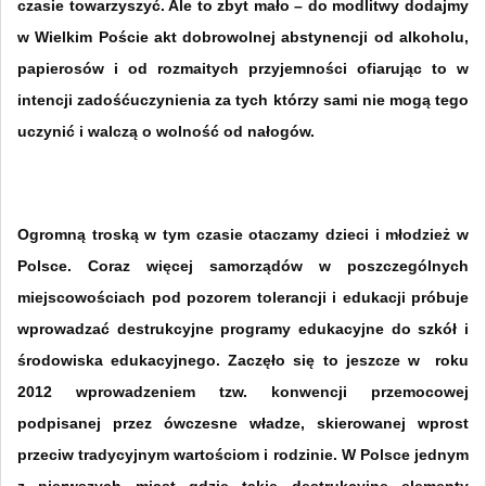
czasie towarzyszyć. Ale to zbyt mało – do modlitwy dodajmy
w Wielkim Poście akt dobrowolnej abstynencji od alkoholu,
papierosów i od rozmaitych przyjemności ofiarując to w
intencji zadośćuczynienia za tych którzy sami nie mogą tego
uczynić i walczą o wolność od nałogów.
Ogromną troską w tym czasie otaczamy dzieci i młodzież w
Polsce. Coraz więcej samorządów w poszczególnych
miejscowościach pod pozorem tolerancji i edukacji próbuje
wprowadzać destrukcyjne programy edukacyjne do szkół i
środowiska edukacyjnego. Zaczęło się to jeszcze w
roku
2012 wprowadzeniem tzw. konwencji przemocowej
podpisanej przez ówczesne władze, skierowanej wprost
przeciw tradycyjnym wartościom i rodzinie. W Polsce jednym
z pierwszych miast gdzie takie destrukcyjne elementy