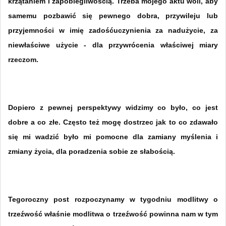
krzątaniem i zapobiegliwością. Trzeba mojego aktu woli, aby
samemu pozbawić się pewnego dobra, przywileju lub
przyjemności w imię zadośćuczynienia za nadużycie, za
niewłaściwe użycie - dla przywrócenia właściwej miary
rzeczom.
Dopiero z pewnej perspektywy widzimy co było, co jest
dobre a co złe. Często też mogę dostrzec jak to co zdawało
się mi wadzić było mi pomocne dla zamiany myślenia i
zmiany życia, dla poradzenia sobie ze słabością.
Tegoroczny post rozpoczynamy w tygodniu modlitwy o
trzeźwość właśnie modlitwa o trzeźwość powinna nam w tym