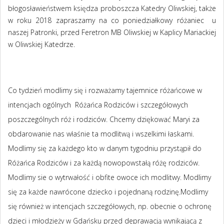
błogosławieństwem księdza proboszcza Katedry Oliwskiej, także
w roku 2018 zapraszamy na co poniedziałkowy różaniec u
naszej Patronki, przed Feretron MB Oliwskiej w Kaplicy Mariackiej
w Oliwskiej Katedrze.
Co tydzień modlimy się i rozważamy tajemnice różańcowe w
intencjach ogólnych Różańca Rodziców i szczegółowych
poszczególnych róż i rodziców. Chcemy dziękować Maryi za
obdarowanie nas właśnie ta modlitwą i wszelkimi łaskami.
Modlimy się za każdego kto w danym tygodniu przystąpił do
Różańca Rodziców i za każdą nowopowstałą różę rodziców.
Modlimy sie o wytrwałość i obfite owoce ich modlitwy. Modlimy
się za każde nawrócone dziecko i pojednaną rodzinę.Modlimy
się również w intencjach szczegółowych, np. obecnie o ochronę
dzieci i młodzieży w Gdańsku przed deprawacją wynikającą z