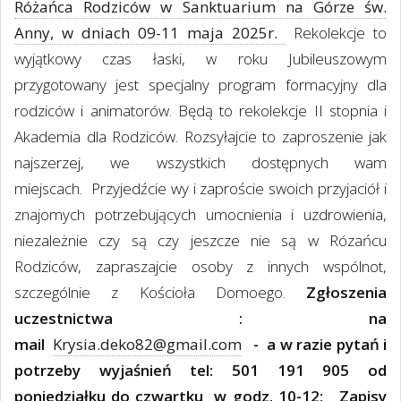
Różańca Rodziców w Sanktuarium na Górze św.
Anny, w dniach 09-11 maja 2025r.
Rekolekcje to
wyjątkowy czas łaski, w roku Jubileuszowym
przygotowany jest specjalny program formacyjny dla
rodziców i animatorów. Będą to rekolekcje II stopnia i
Akademia dla Rodziców. Rozsyłajcie to zaproszenie jak
najszerzej, we wszystkich dostępnych wam
miejscach. Przyjedźcie wy i zaproście swoich przyjaciół i
znajomych potrzebujących umocnienia i uzdrowienia,
niezależnie czy są czy jeszcze nie są w Rózańcu
Rodziców, zapraszajcie osoby z innych wspólnot,
szczególnie z Kościoła Domoego.
Zgłoszenia
uczestnictwa : na
mail
Krysia.deko82@gmail.com
- a w
razie pytań i
potrzeby wyjaśnień tel: 501 191 905 od
poniedziałku do czwartku
w godz. 10-12;
Zapisy