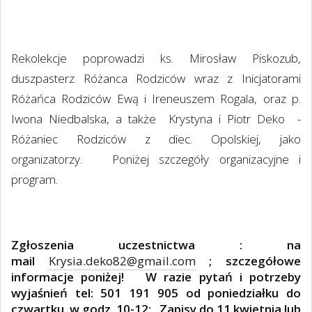
Rekolekcje poprowadzi ks. Mirosław Piskozub,
duszpasterz Różanca Rodziców wraz z Inicjatorami
Różańca Rodziców Ewą i Ireneuszem Rogala, oraz p.
Iwona Niedbalska, a także
Krystyna i Piotr Deko
-
Różaniec Rodziców z diec. Opolskiej, jako
organizatorzy.
Poniżej szczegóły organizacyjne i
program.
Zgłoszenia uczestnictwa : na
mail
Krysia.deko82@gmail.com
; szczegółowe
informacje poniżej!
W razie pytań i potrzeby
wyjaśnień tel: 501 191 905 od poniedziałku do
czwartku
w godz. 10-12;
Zapisy do 11 kwietnia lub