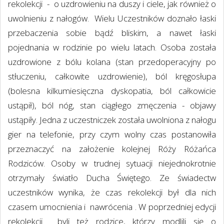
rekolekcji - o uzdrowieniu na duszy i ciele, jak również o
uwolnieniu z nałogów. Wielu Uczestników doznało łaski
przebaczenia sobie bądź bliskim, a nawet łaski
pojednania w rodzinie po wielu latach. Osoba została
uzdrowione z bólu kolana (stan przedoperacyjny po
stłuczeniu, całkowite uzdrowienie), ból kręgosłupa
(bolesna kilkumiesięczna dyskopatia, ból całkowicie
ustąpił), ból nóg, stan ciągłego zmęczenia - objawy
ustąpiły. Jedna z uczestniczek została uwolniona z nałogu
gier na telefonie, przy czym wolny czas postanowiła
przeznaczyć na założenie kolejnej Róży Różańca
Rodziców. Osoby w trudnej sytuacji niejednokrotnie
otrzymały światło Ducha Świętego. Ze świadectw
uczestników wynika, że czas rekolekcji był dla nich
czasem umocnienia i nawrócenia . W poprzedniej edycji
rekolekcji byli też rodzice, którzy modlili się o