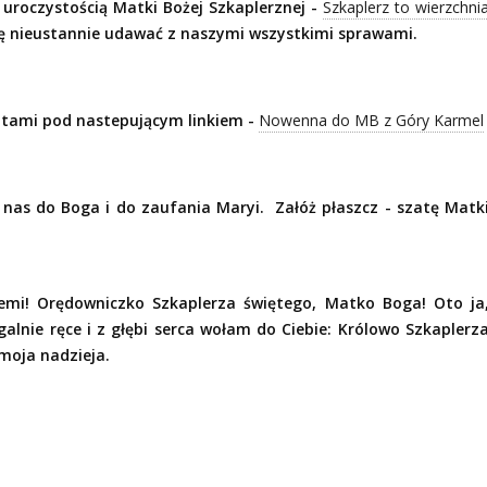
uroczystością Matki Bożej Szkaplerznej -
Szkaplerz to wierzchni
się nieustannie udawać z naszymi wszystkimi sprawami.
tami pod nastepującym linkiem -
Nowenna do MB z Góry Karmel
 nas do Boga i do zaufania Maryi.
Załóż płaszcz - szatę Matk
iemi! Orędowniczko Szkaplerza świętego, Matko Boga! Oto ja
alnie ręce i z głębi serca wołam do Ciebie: Królowo Szkaplerz
 moja nadzieja.