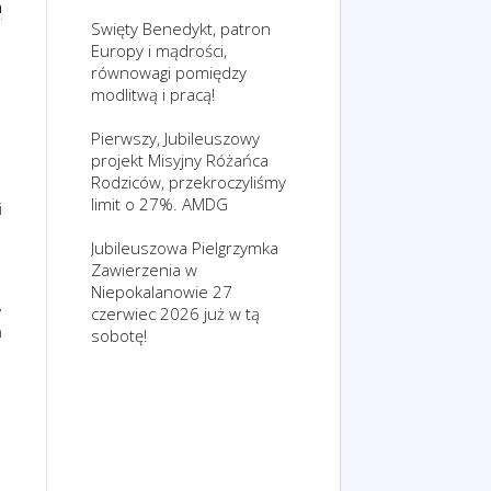
a
Swięty Benedykt, patron
Europy i mądrości,
równowagi pomiędzy
modlitwą i pracą!
Pierwszy, Jubileuszowy
projekt Misyjny Różańca
Rodziców, przekroczyliśmy
limit o 27%. AMDG
i
Jubileuszowa Pielgrzymka
Zawierzenia w
Niepokalanowie 27
,
czerwiec 2026 już w tą
a
sobotę!