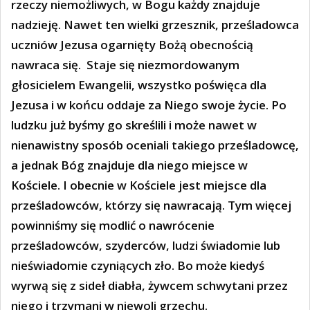
rzeczy niemożliwych, w Bogu każdy znajduje
nadzieję. Nawet ten wielki grzesznik, prześladowca
uczniów Jezusa ogarnięty Bożą obecnością
nawraca się.
Staje się niezmordowanym
głosicielem Ewangelii, wszystko poświęca dla
Jezusa i w końcu oddaje za Niego swoje życie. Po
ludzku już byśmy go skreślili i może nawet w
nienawistny sposób oceniali takiego prześladowcę,
a jednak Bóg znajduje dla niego miejsce w
Kościele. I obecnie w Kościele jest miejsce dla
prześladowców, którzy się nawracają. Tym więcej
powinniśmy się modlić o nawrócenie
prześladowców, szyderców, ludzi świadomie lub
nieświadomie czyniących zło. Bo może kiedyś
wyrwą się z sideł diabła, żywcem schwytani przez
niego i trzymani w niewoli grzechu.