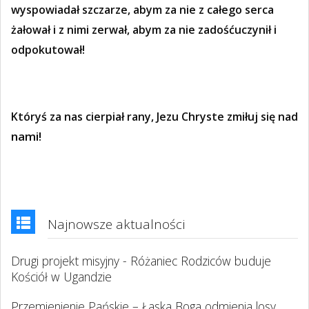
wyspowiadał szczarze, abym za nie z całego serca
żałował i z nimi zerwał, abym za nie zadośćuczynił i
odpokutował!
Któryś za nas cierpiał rany, Jezu Chryste zmiłuj się nad
nami!
Najnowsze aktualności
Drugi projekt misyjny - Różaniec Rodziców buduje
Kościół w Ugandzie
Przemienienie Pańskie – Łaska Boga odmienia losy