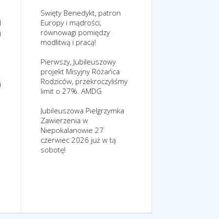
Swięty Benedykt, patron
j
Europy i mądrości,
równowagi pomiędzy
i
modlitwą i pracą!
Pierwszy, Jubileuszowy
projekt Misyjny Różańca
Rodziców, przekroczyliśmy
i
limit o 27%. AMDG
Jubileuszowa Pielgrzymka
Zawierzenia w
Niepokalanowie 27
czerwiec 2026 już w tą
sobotę!