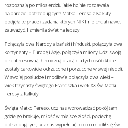
rozpoznają po miłosierdziu jakie hojnie rozdawała
najbardziej potrzebującym! Matka Teresa z Kalkuty
podjęła te prace i zadania których NIKT nie chciał nawet
zauważyć. I zmieniła świat na lepszy.
Połączyła dwa Narody albański i hinduski, połączyła dwa
kontynenty – Europę i Azję, połączyła miliony ludzi swoją
bezinteresowną, heroiczną pracą dla tych osób które
zostały całkowicie odrzucone i porzucone w swej niedoli.
W swojej posłudze i modlitwie połączyła dwa wieki –
wiek trzynasty świętego Franciszka i wiek XX św. Matki
Teresy z Kalkuty.
Święta Matko Tereso, ucz nas wprowadzać pokój tam
gdzie go brakuje, miłość w miejsce złości, pociechę
potrzebującym, ucz nas wypełniać to o co modlił się św.