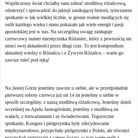
Współczesny świat chciałby nam zabrać modlitwę różańcową,
ośmieszyć i sprowadzić do jakiejś zanikającej historii, tymczasem
spotkanie w tak wielkiej liczbie, w gronie realnie modlących się
osób każdego wieku i stanu pokazało jak wiele energii i pasji
apostolskiej jest w nas. Na szczególną uwagę zasługuje
czerwcowy numer miesięcznika Różaniec, który z pewnością nie
utraci swej aktualności przez długi czas. To jest kompendium
aktualnej wiedzy o Różańcu i o Żywym Różańcu – warto go
zawsze mieć pod ręką!
Na Jasnej Górze jesteśmy zawsze u siebie, ale w przedpołudnie
pierwszej soboty czerwca już od 14 lat jesteśmy u siebie w
sposób szczególny, z naszą modlitwą różańcową. Jesteśmy dzień
wcześniej na Apelu Jasnogórskim, jesteśmy z modlitwą na
wałach, z rozważaniami i ze świadectwami. Tegoroczne
spotkanie, Kongres i pielgrzymka były zdecydowanie
międzynarodowe, przyjechały pielgrzymki z Polski, ale również
przyjechali pielgrzymi z całego świata, w tym wiele osób z