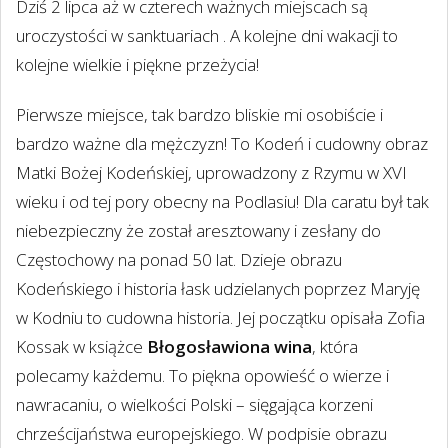
Dziś 2 lipca aż w czterech ważnych miejscach są
uroczystości w sanktuariach . A kolejne dni wakacji to
kolejne wielkie i piękne przeżycia!
Pierwsze miejsce, tak bardzo bliskie mi osobiście i
bardzo ważne dla mężczyzn! To Kodeń i cudowny obraz
Matki Bożej Kodeńskiej, uprowadzony z Rzymu w XVI
wieku i od tej pory obecny na Podlasiu! Dla caratu był tak
niebezpieczny że został aresztowany i zesłany do
Częstochowy na ponad 50 lat. Dzieje obrazu
Kodeńskiego i historia łask udzielanych poprzez Maryję
w Kodniu to cudowna historia. Jej początku opisała Zofia
Kossak w książce
Błogosławiona wina
, która
polecamy każdemu. To piękna opowieść o wierze i
nawracaniu, o wielkości Polski – sięgająca korzeni
chrześcijaństwa europejskiego. W podpisie obrazu