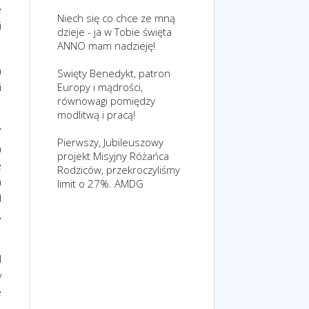
e
Niech się co chce ze mną
i
dzieje - ja w Tobie święta
ANNO mam nadzieję!
a
Swięty Benedykt, patron
Europy i mądrości,
i
równowagi pomiędzy
modlitwą i pracą!
7
Pierwszy, Jubileuszowy
a
projekt Misyjny Różańca
ę
Rodziców, przekroczyliśmy
a
limit o 27%. AMDG
d
,
l
y
e