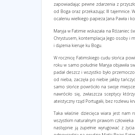
zapowiadając pewne zdarzenia z przyszłośc
od Boga oraz przekazując III tajemnice. 
ocaleniu wielkiego papieża Jana Pawła i k
Maryja w Fatimie wskazała na Różaniec św
Chrystusem, kontemplacja Jego osoby i m
i dążenia kieruje ku Bogu.
W rocznicę Fatimskiego cudu słońca powie
roku w samo południe Maryja objawiła sw
padał deszcz i wszystko było przemoczon
od nieba, zaczęła po niebie jakby tańczy
samo słońce powróciło na swoje miejsce.
nawróciło się, zwłaszcza sceptycy którzy
ateistyczny rząd Portugalii, bez rozlewu kr
Taka właśnie dziecięca wiara jest nam 
wszystkim naturalnym prawom człowieka a
następnie ją zupełnie wyrugować z życi
odpowiedzią na orędzie Matki Bożej Fatimsk