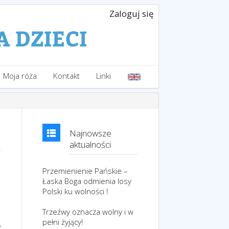
Zaloguj się
Moja róża
Kontakt
Linki
Najnowsze
aktualności
Przemienienie Pańskie –
Łaska Boga odmienia losy
Polski ku wolności !
Trzeźwy oznacza wolny i w
pełni żyjący!
,