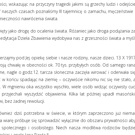
i, wskazując na przyczyny tragedii jakimi są grzechy ludzi i odejści
W naszych czasach poznaliśmy III tajemnicę o zamachu, męczeństwie 
onieczności nawrócenia świata.
ięty jako drogę do ocalenia świata. Różaniec jako droga podążania z
edytacja Dzieła Zbawienia wydobywa nas z grzeszności świata a myśl
rzajmy pod Jej opiekę siebie i nasze rodziny, nasze dzieci. 13 X 191
oją chwałę w obecności ok. 70 tys. przybyłych osób. Od samego ran
e, nagle o godz.12. tarcza słoneczna zaczęła wirować i oderwała si
ć w końcu spadając na ziemię – oczywiście nikomu nic się nie stało, 
 W mgnieniu oka wszystko wyschło, wiele osób widząc oczywisty cu
 przyjechali wyszydzić objawienia. Kilka lat później upadł masoński
wi, bez żadnej rewolucji.
również dziś potrzebna w świecie, w którym zaprzeczono już niema
 wiarę próbuje się sprowadzić wyłącznie do obszaru prywatności ab
a społecznego i osobistego. Niech nasza modlitwa rodziców będzi
iej i apele Jana Pawła II.